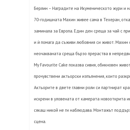
Берлин – Наградите на Икуменическото жури и 
70-годишната Махин живее сама в Техеран, откак
заминала за Европа. Един ден среща за чай с п
и ѝ помага да съживи любовния си живот. Махин 
неочакваната среща бързо прераства в непредви
My Favourite Cake показва сивия, обикновен жив
прочувствени актьорски изпълнения, които разкр
Актьорите в двете главни роли си партнират кр
искрени в уловената от камерата новооткрита и
сякаш никой не ги наблюдава. Монтажът поддърж
сцена.