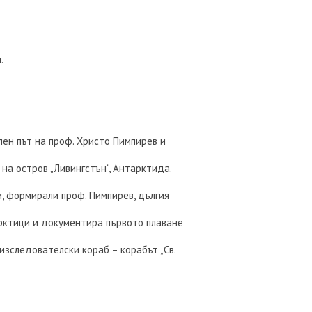
.
ен път на проф. Христо Пимпирев и
на остров „Ливингстън“, Антарктида.
, формирали проф. Пимпирев, дългия
арктици и документира първото плаване
изследователски кораб – корабът „Св.