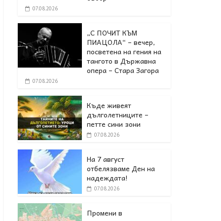
07.08.2026
„С ПОЧИТ КЪМ
ПИАЦОЛА“ – вечер,
посветена на гения на
тангото в Държавна
опера – Стара Загора
07.08.2026
Къде живеят
дълголетниците –
петте сини зони
07.08.2026
На 7 август
отбелязваме Ден на
надеждата!
07.08.2026
Промени в