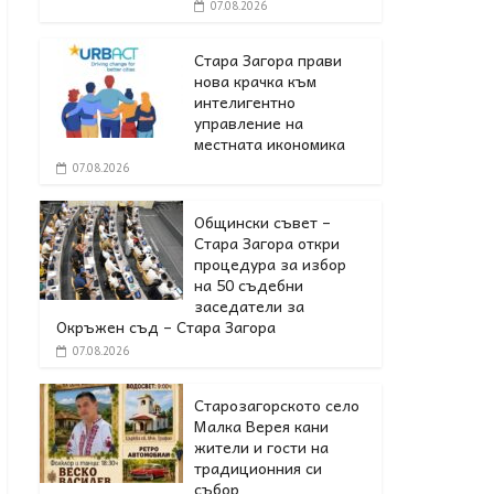
07.08.2026
Стара Загора прави
нова крачка към
интелигентно
управление на
местната икономика
07.08.2026
Общински съвет –
Стара Загора откри
процедура за избор
на 50 съдебни
заседатели за
Окръжен съд – Стара Загора
07.08.2026
Старозагорското село
Малка Верея кани
жители и гости на
традиционния си
събор