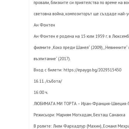
провали, близките си приятелства по време на в
световна война, композиторът ще създаде най-ус
Ан Фонтен
Ан Фонтен е родена на 15 юли 1959 г. в Люксембу
филмите „Коко преди Шанел“ (2009), „Невинните“ 
възпитание“ (2017).
Вход с билети: https://epaygo.bg/2029515430
16.11. /събота/
16:00 ч.
ЛЮБИМАТА МИ ТОРТА – Иран-Франция-Швеция-Гер
Режисьори: Мариям Могхадам, Бехташ Санаиха
В ролите: Лили Фархадпур (Махин), Есмаил Мехра