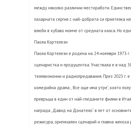
между няколко различни местоработи. Единстве
пазарната сергия с най-добрата си приятелка ил
влюби в хубаво момче от средната класа. Но ед
Паола Кортелези
Паола Кортелези е родена на 24 ноември 1973 г.
сценаристка и продуцентка. Участвала е в над 3
телевизионни и радиопредавания. През 2023 г. 
комедийна драма „ Все още има утре“, която пол
превръща в един от най-гледаните филми в Ита
награда „Давид на Донатело“ в пет от основните
режисура, оригинален сценарий и главна женска 