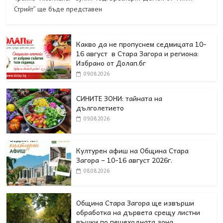
Стрийт” ще бъде представен
Какво да не пропуснем седмицата 10-
16 август в Стара Загора и региона:
Избрано от Долап.бг
09.08.2026
СИНИТЕ ЗОНИ: тайната на
дълголетието
09.08.2026
Културен афиш на Община Стара
Загора – 10-16 август 2026г.
08.08.2026
Община Стара Загора ще извърши
обработка на дървета срещу листни
въшки по пешеходната зона