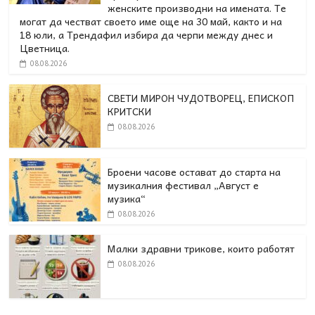
женските производни на имената. Те
могат да честват своето име още на 30 май, както и на
18 юли, а Трендафил избира да черпи между днес и
Цветница.
08.08.2026
СВЕТИ МИРОН ЧУДОТВОРЕЦ, ЕПИСКОП
КРИТСКИ
08.08.2026
Броени часове остават до старта на
музикалния фестивал „Август е
музика“
08.08.2026
Малки здравни трикове, които работят
08.08.2026