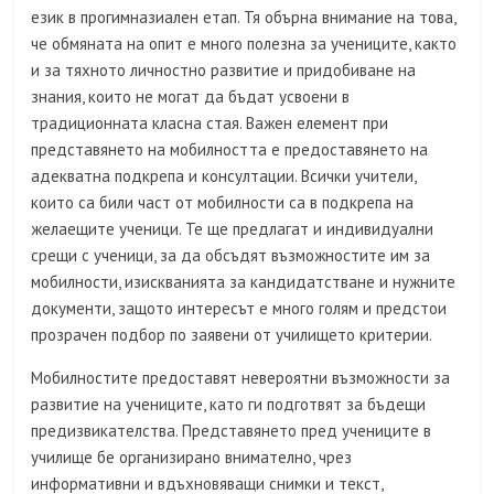
език в прогимназиален етап. Тя обърна внимание на това,
че обмяната на опит е много полезна за учениците, както
и за тяхното личностно развитие и придобиване на
знания, които не могат да бъдат усвоени в
традиционната класна стая. Важен елемент при
представянето на мобилността е предоставянето на
адекватна подкрепа и консултации. Всички учители,
които са били част от мобилности са в подкрепа на
желаещите ученици. Те ще предлагат и индивидуални
срещи с ученици, за да обсъдят възможностите им за
мобилности, изискванията за кандидатстване и нужните
документи, защото интересът е много голям и предстои
прозрачен подбор по заявени от училището критерии.
Мобилностите предоставят невероятни възможности за
развитие на учениците, като ги подготвят за бъдещи
предизвикателства. Представянето пред учениците в
училище бе организирано внимателно, чрез
информативни и вдъхновяващи снимки и текст,