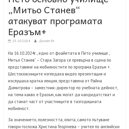
„Митьо Станев“
атакуват програмата
Еразъм+
25.10.2024
Долап.бг
На 16.10.2024г., едно от фоайетата в Пето училище „
Митьо Станев“ – Стара Загора се превърна в сцена по
представяне на мобилностите по програма Еразъм +.
Шестокласниците изгледаха видео презентация и
изслушаха кратка лекция, представена от Райна
Димитрова – заместник-директор по учебната дейност,
на тема какво е Еразъм, как могат да кандидатстват и
да станат част от участниците в тазгодишната
мобилност.
За значението, полезността, опита, самото пътуване
говори госпожа Христина Георгиева – учител по английски