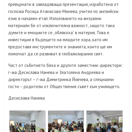
превърнати в завладяваща презентация, изработена от
госпожа Росица Атанасова-Минева, учител по английски
език в начален етап. Използването на визуални
материали бе от изключителна важност, защото така
думите и емоциите се „облякоха“ в материя. Това е
инвестиция в бъдещето на младите хора, като им
предоставя инструментите и знанията, които ще им
помогнат да се развиват в глобализирания свят.
Част от събитието бяха и другите заместник-директори:
г-жа Десислава Нанева и Златолена Андреева и
директорът – г-жа Димитринка Йовчева, а специални
гости – родители от Обществения съвет към училището.
Десислава Нанева