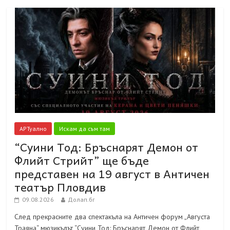
АРТуално
Искам да съм там
“Суини Тод: Бръснарят Демон от
Флийт Стрийт” ще бъде
представен на 19 август в Античен
театър Пловдив
09.08.2026
Долап.бг
След прекрасните два спектакъла на Античен форум „Августа
Траяна“ мюзикълът “Суини Тод: Бръснарят Демон от Флийт