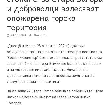
и доброволци залесяват
опожарена горска
територия
24.10.2024
Долап.бг
„Днес
(
б.м. вчера -23 октомври 2024г.
)
дадохме
официален старт на залесяването с кедър в местността
“Седми километър”. След големия пожар през лятото бяха
засегнати 1400 дка гори. Всички ще бъдат възстановени
и на мястото ще има само дървета. Няма да има
фотоволтаици, няма да се разпродава земята, както
спекулират различни “политици”.
За да запазим Стара Загора зелена за поколенията!“ Това
написа на поста си кметът на Стара Загора Живко
Тодоров.