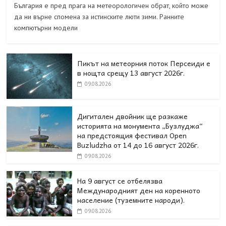
България е пред прага на метеорологичен обрат, който може
да ни върне спомена за истинските люти зими. Ранните
компютърни модели
Пикът на метеорния поток Персеиди е
в нощта срещу 13 август 2026г.
09.08.2026
Дигитален двойник ще разкаже
историята на монумента „Бузлуджа“
на предстоящия фестивал Open
Buzludzha от 14 до 16 август 2026г.
09.08.2026
На 9 август се отбелязва
Международният ден на коренното
население (туземните народи).
09.08.2026