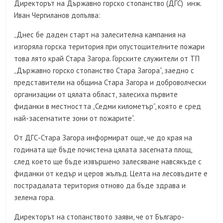
Директорът на Държавно горско стопанство (ДГС) инж.
Иван Чергиланов допълва:
„Днес бе даден старт на залесителна кампания на
изгоряла горска територия при опустошителните пожари
това лято край Стара Загора. Горските служители от ТП
„Държавно горско стопанство Стара Загора“, заедно с
представители на община Стара Загора и доброволчески
организации от цялата област, залесиха първите
фиданки в местността „Седми километър“, която е сред
най-засегнатите зони от пожарите“.
От ДГС-Стара Загора информират още, че до края на
годината ще бъде почистена цялата засегната площ,
след което ще бъде извършено залесяване навсякъде с
фиданки от кедър и церов жълъд. Целта на лесовъдите е
пострадалата територия отново да бъде здрава и
зелена гора.
Директорът на стопанството заяви, че от Българо-