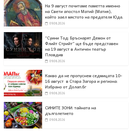
На 9 август почитаме паметта именно
на Свети апостол Матий (Матия),
който заел мястото на предателя Юда.
09.08.2026
“Суини Тод: Бръснарят Демон от
Флийт Стрийт” ще бъде представен
на 19 август в Античен театър
Пловдив
09.08.2026
Какво да не пропуснем седмицата 10-
16 август в Стара Загора и региона:
Избрано от Долап.бг
09.08.2026
СИНИТЕ ЗОНИ: тайната на
дълголетието
09.08.2026