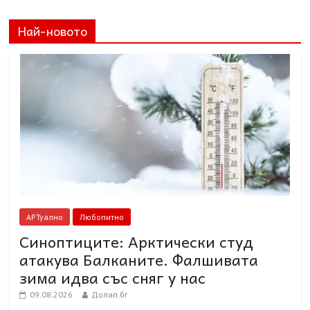
Най-новото
АРТуално
Любопитно
Синоптиците: Арктически студ
атакува Балканите. Фалшивата
зима идва със сняг у нас
09.08.2026
Долап.бг