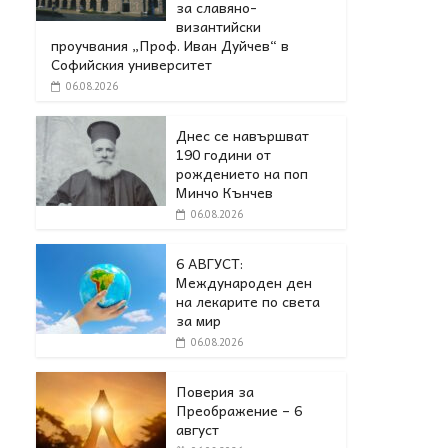
за славяно-
византийски
проучвания „Проф. Иван Дуйчев“ в
Софийския университет
06.08.2026
Днес се навършват
190 години от
рождението на поп
Минчо Кънчев
06.08.2026
6 АВГУСТ:
Международен ден
на лекарите по света
за мир
06.08.2026
Поверия за
Преображение – 6
август