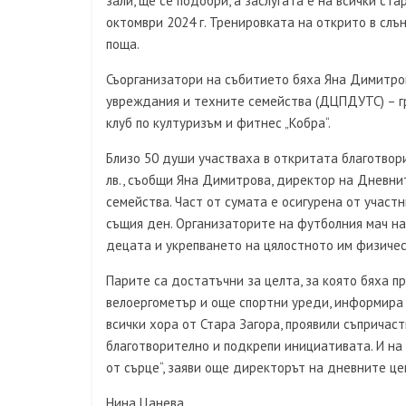
зали, ще се подобри, а заслугата е на всички ст
октомври 2024 г. Тренировката на открито в сл
поща.
Съорганизатори на събитието бяха Яна Димитров
увреждания и техните семейства (ДЦПДУТС) – гр
клуб по културизъм и фитнес „Кобра“.
Близо 50 души участваха в откритата благотвор
лв., съобщи Яна Димитрова, директор на Дневни
семейства. Част от сумата е осигурена от участн
същия ден. Организаторите на футболния мач на
децата и укрепването на цялостното им физичес
Парите са достатъчни за целта, за която бяха пр
велоергометър и още спортни уреди, информира 
всички хора от Стара Загора, проявили съприча
благотворително и подкрепи инициативата. И на 
от сърце“, заяви още директорът на дневните це
Нина Цанева