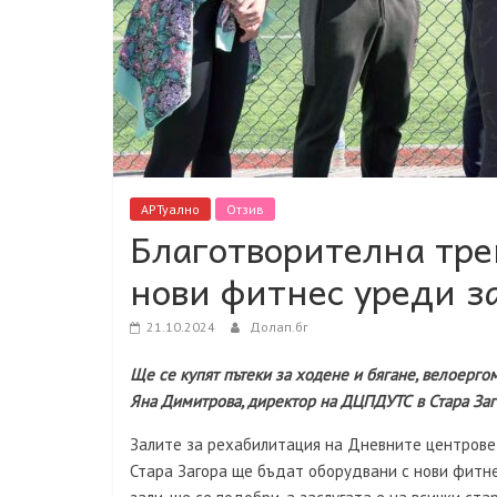
АРТуално
Отзив
Благотворителна тре
нови фитнес уреди з
21.10.2024
Долап.бг
Щ
е се купят пътеки за ходене и бягане, велоерг
Яна Димитрова, директор на ДЦПДУТС в Стара За
Залите за рехабилитация на Дневните центрове 
Стара Загора ще бъдат оборудвани с нови фитне