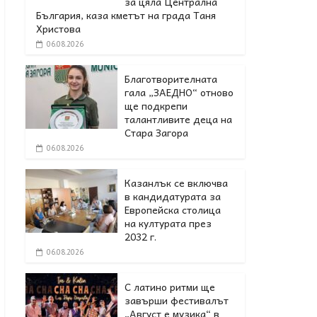
за цяла Централна
България, каза кметът на града Таня
Христова
06.08.2026
Благотворителната
гала „ЗАЕДНО“ отново
ще подкрепи
талантливите деца на
Стара Загора
06.08.2026
Казанлък се включва
в кандидатурата за
Европейска столица
на културата през
2032 г.
06.08.2026
С латино ритми ще
завърши фестивалът
„Август е музика“ в