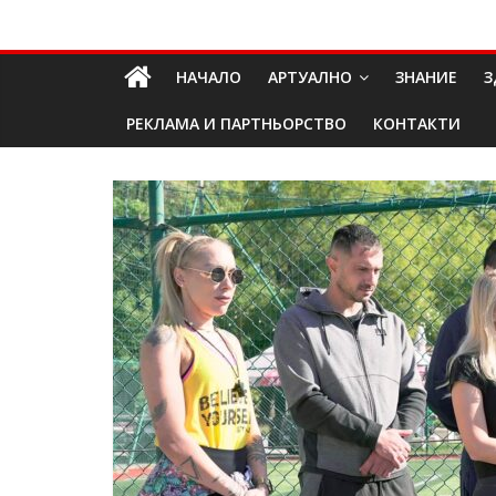
Skip
Долап
to
content
НАЧАЛО
АРТУАЛНО
ЗНАНИЕ
З
БГ
РЕКЛАМА И ПАРТНЬОРСТВО
КОНТАКТИ
култура|
изкуство|
пътешествия|
мода|
събития|
кухня|
реклама|
минало|