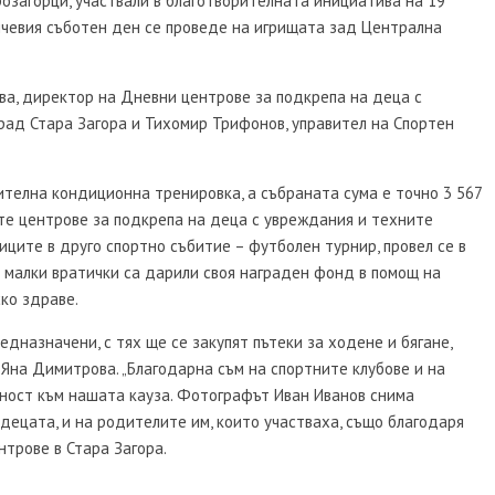
арозагорци, участвали в благотворителната инициатива на 19
ънчевия съботен ден се проведе на игрищата зад Централна
а, директор на Дневни центрове за подкрепа на деца с
ад Стара Загора и Тихомир Трифонов, управител на Спортен
ителна кондиционна тренировка, а събраната сума е точно 3 567
те центрове за подкрепа на деца с увреждания и техните
иците в друго спортно събитие – футболен турнир, провел се в
 малки вратички са дарили своя награден фонд в помощ на
ко здраве.
едназначени, с тях ще се закупят пътеки за ходене и бягане,
Яна Димитрова. „Благодарна съм на спортните клубове и на
стност към нашата кауза. Фотографът Иван Иванов снима
децата, и на родителите им, които участваха, също благодаря
нтрове в Стара Загора.