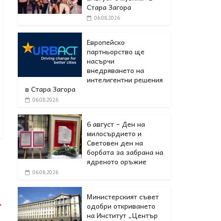
Стара Загора
06.08.2026
Европейско
партньорство ще
насърчи
внедряването на
интелигентни решения
в Стара Загора
06.08.2026
6 август – Ден на
милосърдието и
Световен ден на
борбата за забрана на
ядреното оръжие
06.08.2026
Министерският съвет
→
одобри откриването
на Институт „Център