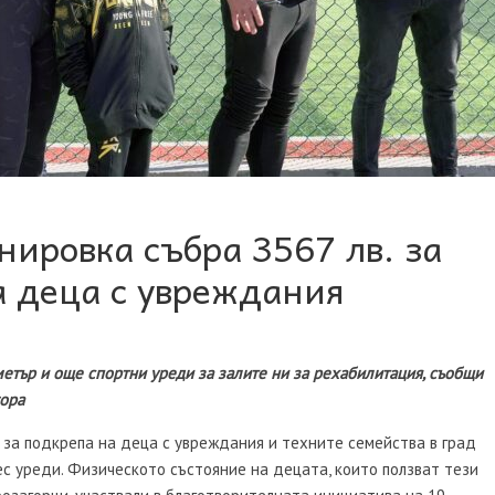
нировка събра 3567 лв. за
а деца с увреждания
ометър и още спортни уреди за залите ни за рехабилитация, съобщи
гора
за подкрепа на деца с увреждания и техните семейства в град
с уреди. Физическото състояние на децата, които ползват тези