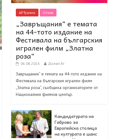
АРТуално
Отзив
„Завръщания“ е темата
на 44-тото издание на
Фестивала на българския
игрален филм „Златна
роза“
06.08.2026
Долап.бг
Завръщания“ е темата на 44-тото издание на
Фестивала на българския игрален филм
„Златна роза“, съобщиха организаторите от
Националния филмов център.
Кандидатурата на
Габрово за
Европейска столица
на културата е шанс