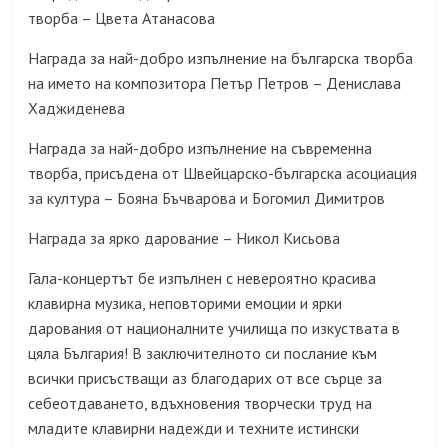
творба – Цвета Атанасова
Награда за най-добро изпълнение на българска творба
на името на композитора Петър Петров – Денислава
Хаджиденева
Награда за най-добро изпълнение на съвременна
творба, присъдена от Швейцарско-българска асоциация
за култура – Бояна Бъчварова и Богомил Димитров
Награда за ярко дарование – Никол Кисьова
Гала-концертът бе изпълнен с невероятно красива
клавирна музика, неповторими емоции и ярки
дарования от националните училища по изкуствата в
цяла България! В заключителното си послание към
всички присъстващи аз благодарих от все сърце за
себеотдаването, вдъхновения творчески труд на
младите клавирни надежди и техните истински