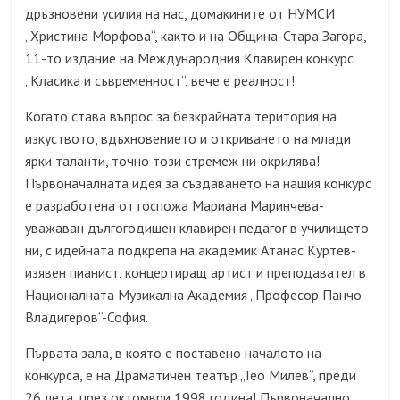
дръзновени усилия на нас, домакините от НУМСИ
„Христина Морфова“, както и на Община-Стара Загора,
11-то издание на Международния Клавирен конкурс
„Класика и съвременност“, вече е реалност!
Когато става въпрос за безкрайната територия на
изкуството, вдъхновението и откриването на млади
ярки таланти, точно този стремеж ни окрилява!
Първоначалната идея за създаването на нашия конкурс
е разработена от госпожа Мариана Маринчева-
уважаван дългогодишен клавирен педагог в училището
ни, с идейната подкрепа на академик Атанас Куртев-
изявен пианист, концертиращ артист и преподавател в
Националната Музикална Академия „Професор Панчо
Владигеров“-София.
Първата зала, в която е поставено началото на
конкурса, е на Драматичен театър „Гео Милев“, преди
26 лета, през октомври 1998 година! Първоначално