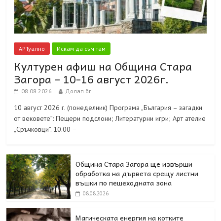
АРТуално
Искам да съм там
Културен афиш на Община Стара
Загора – 10-16 август 2026г.
08.08.2026
Долап.бг
10 август 2026 г. (понеделник) Програма „България – загадки
от вековете”: Пещери подслони; Литературни игри; Арт ателие
„Сръчковци”. 10.00 –
Община Стара Загора ще извърши
обработка на дървета срещу листни
въшки по пешеходната зона
08.08.2026
Магическата енергия на котките