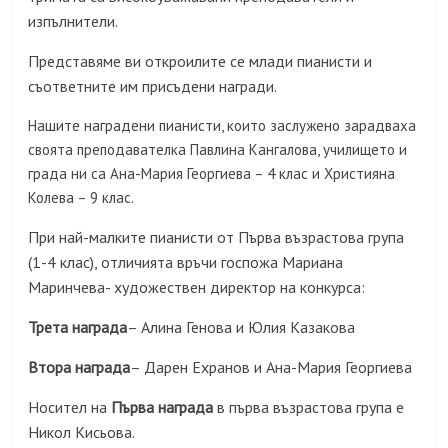
изпълнители.
Представяме ви откроилите се млади пианисти и
съответните им присъдени награди.
Нашите наградени пианисти, които заслужено зарадваха
своята преподавателка Павлина Кангалова, училището и
града ни са Ана-Мария Георгиева – 4 клас и Християна
Колева – 9 клас.
При най-малките пианисти от Първа възрастова група
(1-4 клас), отличията връчи госпожа Мариана
Маринчева- художествен директор на конкурса:
Трета награда
– Алина Генова и Юлия Казакова
Втора награда
– Дарен Ехранов и Ана-Мария Георгиева
Носител на
Първа награда
в първа възрастова група е
Никол Кисьова.