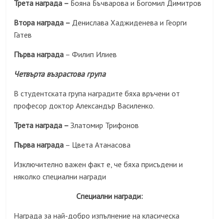
Трета награда –
Бояна Бъчварова и Богомил Димитров
Втора награда –
Денислава Хаджиденева и Георги
Гатев
Първа награда
– Филип Илиев
Четвърта възрастова група
В студентската група наградите бяха връчени от
професор доктор Александър Василенко.
Трета награда –
Златомир Трифонов
Първа награда
– Цвета Атанасова
Изключително важен факт е, че бяха присъдени и
няколко специални награди
Специални награди:
Награда за най-добро изпълнение на класическа