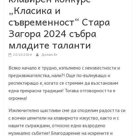
„Класика и
съвременност“ Стара
Загора 2024 събра
младите таланти
20.10.2024
Долап.бг
Всяко начало е трудно, изпълнено с неизвестности и
предизвикателства, нали?! Още по-вълнуващо и
респектиращо е, когато се стремим да възстановим
една прекрасна традиция! Тогава отговорността е
огромна!
Изключително щастливи сме да споделим радостта си
с всички ценители на клавирното изкуство, както и с
нашите съграждани, относно едно възродено
музикално събитие! Благодарение на искрените и