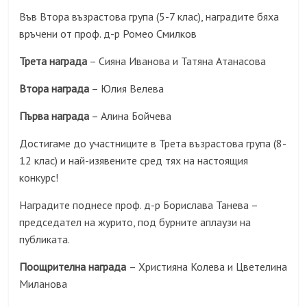
Във Втора възрастова група (5-7 клас), наградите бяха
връчени от проф. д-р Ромео Смилков
Трета награда
– Сияна Иванова и Татяна Атанасова
Втора награда
– Юлия Велева
Първа награда
– Алина Бойчева
Достигаме до участниците в Трета възрастова група (8-
12 клас) и най-изявените сред тях на настоящия
конкурс!
Наградите поднесе проф. д-р Борислава Танева –
председател на журито, под бурните аплаузи на
публиката.
Поощрителна награда
– Християна Колева и Цветелина
Миланова