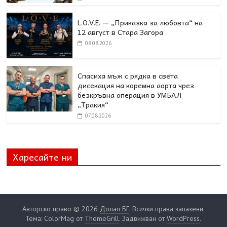
L.O.V.E. — „Приказка за любовта“ на
12 август в Стара Загора
08.08.2026
Спасиха мъж с рядка в света
дисекация на коремна аорта чрез
безкръвна операция в УМБАЛ
„Тракия“
07.08.2026
Харесайте ни
Авторско право © 2026
Долап БГ
. Всички права запазени.
Тема: ColorMag от
ThemeGrill
. Задвижван от
WordPress
.