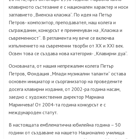
клавирното състезание е с национален характер и носи
заглавието „Виенска класика“. По идея на Петър
Петров- композитор, преподавател, наш колега и
съгражданин, конкурсът е преименуван на „Класика и
съвременност“
.
В
регламента му вече се включва
изпълнението на съвременни творби от
XX
и
XXI
век.
Освен това се създава нова категория- „Клавирни дуа“.
Основаната, от нашия непрежалим колега Петър
Петров, Фондация „Млади музикални таланти“ остава
основен инициатор и съорганизатор на проведените
досега клавирни издания, от 2002-ра година насам,
заедно с художествения директор Мариана
Маринчева! От 2004-та година конкурсът е с
международен статут.
В настоящата емблематична юбилейна година – 50
години от създаване на нашето Национално училища