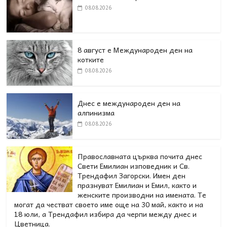
08.08.2026
8 август е Международен ден на
котките
08.08.2026
Днес е международен ден на
алпинизма
08.08.2026
Православната църква почита днес
Свети Емилиан изповедник и Св.
Трендафил Загорски. Имен ден
празнуват Емилиан и Емил, както и
женските производни на имената. Те
могат да честват своето име още на 30 май, както и на
18 юли, а Трендафил избира да черпи между днес и
Цветница.