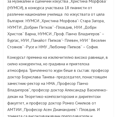
за музикални и сценични изкуства „Христина Морфова“
(
НУМСИ
)
, в конкурса участваха 18 пианисти от
различни национални училища по изкуствата от цяла
България: НУМСИ „Христина Морфова“- Стара Загора,
НУМТИ „Добрин Петков“ -Пловдив, НУИ „Добри
Христов“ Варна, НУМСИ „Проф. Панчо Владигеров“ –
Бургас, НУИ „Панайот Пипков“- Плевен, НУИ “ Веселин
Стоянов“ -Русе и НМУ „Любомир Пипков“ – София.
онкурсът премина на изключително високо равнище, в
К
силно конкурентна, но градивна и приятелска
атмосфера. Тричленното жури беше в състав: професор
доктор Борислава Танева- председател, понастоящем
заместник-ректор на НМА „Професор Панчо
Владигеров“, професор доктор Александър Василенко-
декан на Теоретико-композиторския и диригентски
факултет, и професор доктор Ромео Смилков от
АМТИИ „Професор Асен Диамандиев“- Пловдив. И
тримата са високоуважавани преподаватели и