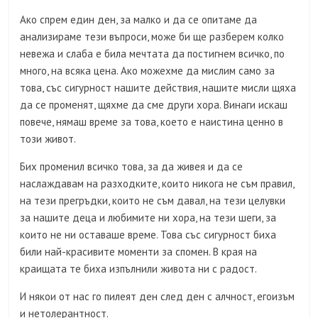
Ако спрем един ден, за малко и да се опитаме да
анализираме тези въпроси, може би ще разберем колко
невежа и слаба е била мечтата да постигнем всичко, по
много, на всяка цена. Ако можехме да мислим само за
това, със сигурност нашите действия, нашите мисли щяха
да се променят, щяхме да сме други хора. Винаги искаш
повече, нямаш време за това, което е наистина ценно в
този живот.
Бих променил всичко това, за да живея и да се
наслаждавам на разходките, които никога не съм правил,
на тези прегръдки, които не съм давал, на тези целувки
за нашите деца и любимите ни хора, на тези шеги, за
които не ни оставаше време. Това със сигурност биха
били най-красивите моменти за спомен. В края на
краищата те биха изпълнили живота ни с радост.
И някои от нас го пилеят ден след ден с алчност, егоизъм
и нетолерантност.