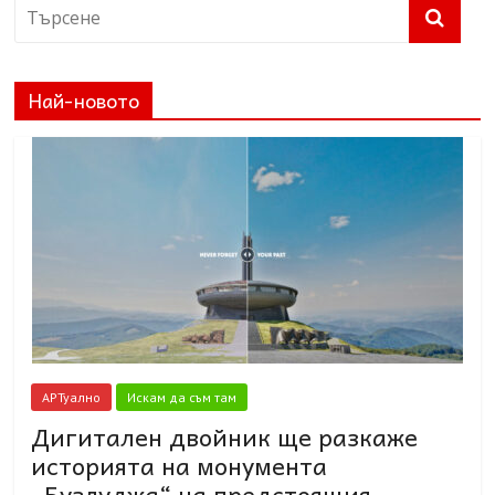
Най-новото
АРТуално
Искам да съм там
Дигитален двойник ще разкаже
историята на монумента
„Бузлуджа“ на предстоящия