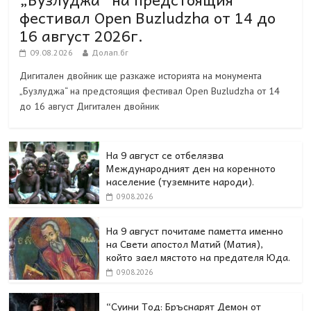
фестивал Open Buzludzha от 14 до
16 август 2026г.
09.08.2026
Долап.бг
Дигитален двойник ще разкаже историята на монумента
„Бузлуджа“ на предстоящия фестивал Open Buzludzha от 14
до 16 август Дигитален двойник
На 9 август се отбелязва
Международният ден на коренното
население (туземните народи).
09.08.2026
На 9 август почитаме паметта именно
на Свети апостол Матий (Матия),
който заел мястото на предателя Юда.
09.08.2026
“Суини Тод: Бръснарят Демон от