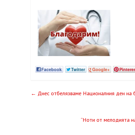
Facebook
Twitter
Google+
Pintere
←
Днес отбелязваме Националния ден на б
“Ноти от мелодията на