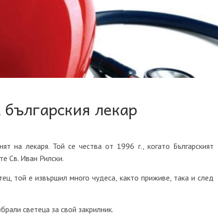
 българския лекар
ят на лекаря. Той се чества от 1996 г., когато Българският
е Св. Иван Рилски.
тец, той е извършил много чудеса
,
както приживе, така и след
брали светеца за свой закрилник.