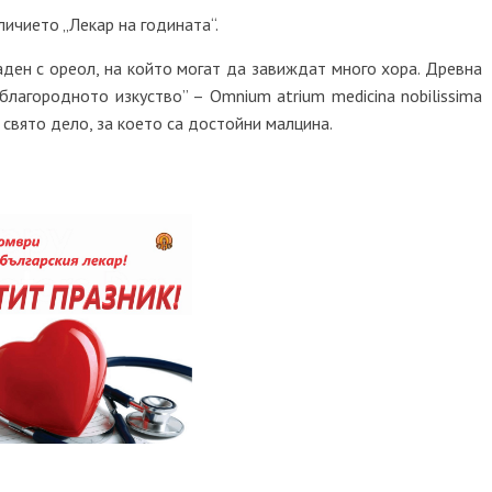
личието „Лекар на годината“.
аден с ореол, на който могат да завиждат много хора. Древна
благородното изкуство” – Omnium atrium medicina nobilissima
 свято дело, за което са достойни малцина.