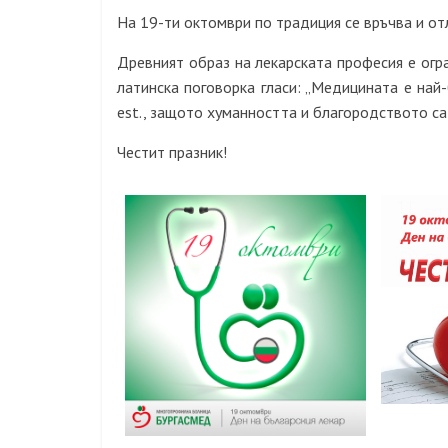
На 19-ти октомври по традиция се връчва и от
Древният образ на лекарската професия е огр
латинска поговорка гласи: „Медицината е най-
est., защото хуманността и благородството са
Честит празник!