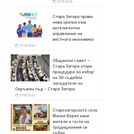
07.08.2026
Стара Загора прави
нова крачка към
интелигентно
управление на
местната икономика
07.08.2026
Общински съвет –
Стара Загора откри
процедура за избор
на 50 съдебни
заседатели за
Окръжен съд – Стара Загора
07.08.2026
Старозагорското село
Малка Верея кани
жители и гости на
традиционния си
събор