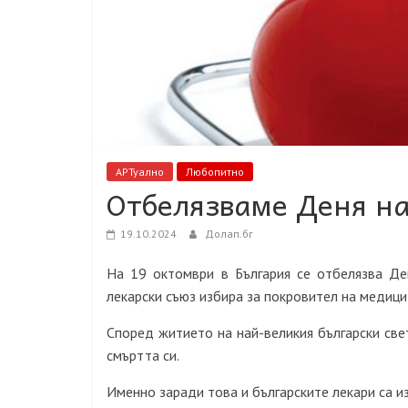
АРТуално
Любопитно
Отбелязваме Деня на
19.10.2024
Долап.бг
На 19 октомври в България се отбелязва Ден
лекарски съюз избира за покровител на медицит
Според житието на най-великия български све
смъртта си.
Именно заради това и българските лекари са из