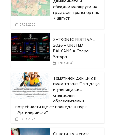
движението и
обходни маршрути на
градския транспорт на
7 август
07.08.2026
Z-TRONIC FESTIVAL
2026 – UNITED
BALKANS в Стара
Загора
07.08.2026
Тематичен ден „И аз
имам талант!“ за деца
и ученици със
специални
образователни
потребности ще се проведе в парк
„Артилерийски“
07.08.2026
Съвети за жегите –