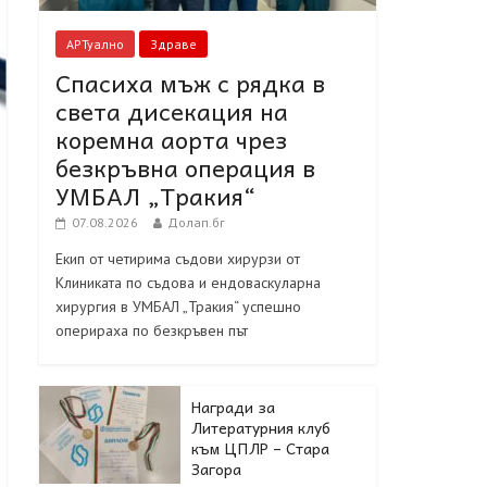
АРТуално
Здраве
Спасиха мъж с рядка в
света дисекация на
коремна аорта чрез
безкръвна операция в
УМБАЛ „Тракия“
07.08.2026
Долап.бг
Екип от четирима съдови хирурзи от
Клиниката по съдова и ендоваскуларна
хирургия в УМБАЛ „Тракия“ успешно
оперираха по безкръвен път
Награди за
Литературния клуб
към ЦПЛР – Стара
Загора