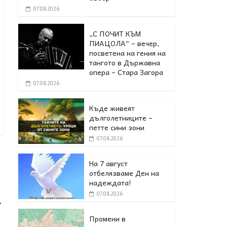
07.08.2026
„С ПОЧИТ КЪМ
ПИАЦОЛА“ – вечер,
посветена на гения на
тангото в Държавна
опера – Стара Загора
07.08.2026
Къде живеят
дълголетниците –
петте сини зони
07.08.2026
На 7 август
отбелязваме Ден на
надеждата!
07.08.2026
→
Промени в