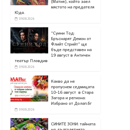
(Матия), който заел
мястото на предателя
Юда.
09.08.2026
“Суини Тод:
Бръснарят Демон от
Флийт Стрийт” ще
бъде представен на
19 август в Античен
театър Пловдив
09.08.2026
Какво да не
пропуснем седмицата
10-16 август в Стара
Загора и региона:
Избрано от Долап.бг
09.08.2026
СИНИТЕ ЗОНИ: тайната
на дълголетието