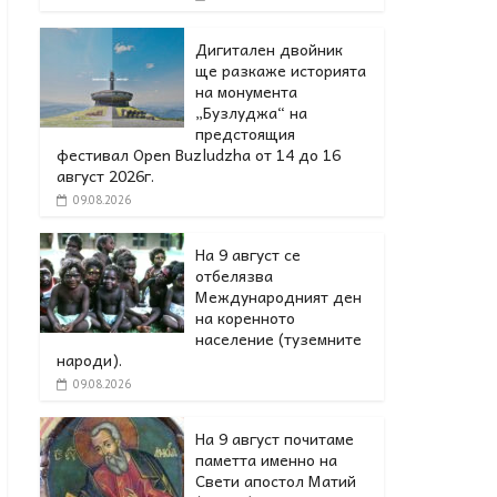
Дигитален двойник
ще разкаже историята
на монумента
„Бузлуджа“ на
предстоящия
фестивал Open Buzludzha от 14 до 16
август 2026г.
09.08.2026
На 9 август се
отбелязва
Международният ден
на коренното
население (туземните
народи).
09.08.2026
На 9 август почитаме
паметта именно на
Свети апостол Матий