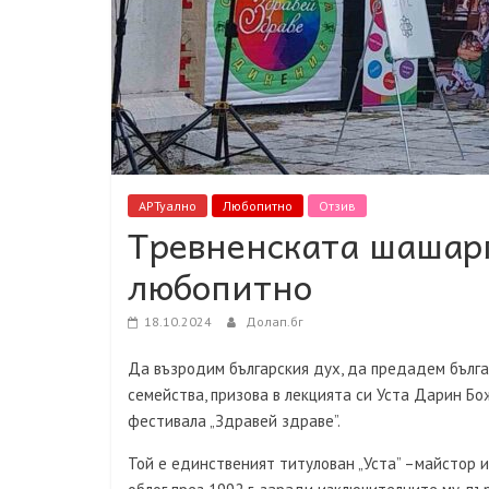
АРТуално
Любопитно
Отзив
Тревненската шашарм
любопитно
18.10.2024
Долап.бг
Да възродим българския дух, да предадем бълга
семейства, призова в лекцията си Уста Дарин Бо
фестивала „Здравей здраве”.
Той е единственият титулован „Уста” –майстор и