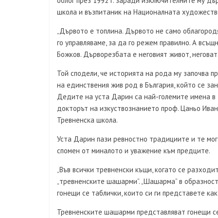
облог през 1992 г. заради изключителните му д
школа и възпитаник на Националната художеств
„Дървото е топлина. Дървото не само облагородя
го управляваме, за да го режем правилно. А всъ
Божков. Дърворезбата е неговият живот, неговата
Той сподели, че историята на рода му започва п
на единствения жив род в България, който се за
Дедите на уста Дарин са най-големите имена в 
докторът на изкуствознанието проф. Цаньо Иван
Тревненска школа.
Уста Дарин пази ревностно традициите и те мог
спомен от миналото и уважение към предците.
„Във всички тревненски къщи, когато се разходи
„тревненските шашарми”. „Шашарма” в образност
гонещи се таблички, които си ги представете как
Тревненските шашарми представляват гонещи се