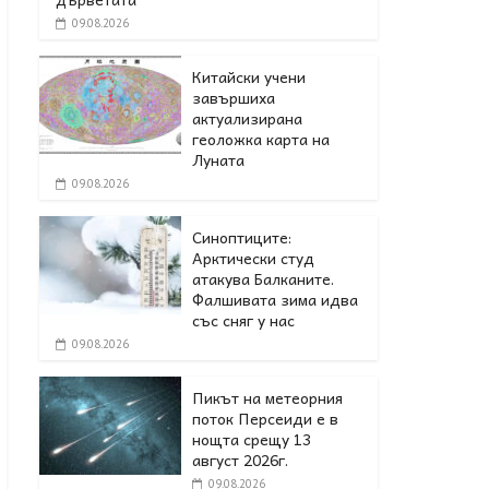
09.08.2026
Китайски учени
завършиха
актуализирана
геоложка карта на
Луната
09.08.2026
Синоптиците:
Арктически студ
атакува Балканите.
Фалшивата зима идва
със сняг у нас
09.08.2026
Пикът на метеорния
поток Персеиди е в
нощта срещу 13
август 2026г.
09.08.2026