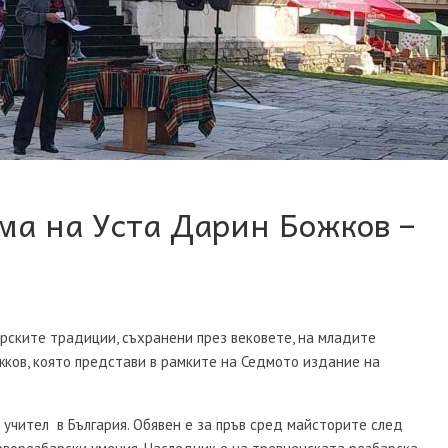
а на Уста Дарин Божков –
рските традиции, съхранени през вековете, на младите
жков, която представи в рамките на Седмото издание на
 учител в България. Обявен е за пръв сред майсторите след