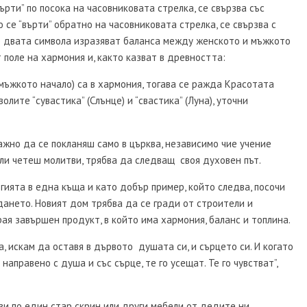
върти” по посока на часовниковата стрелка, се свързва със
 се “върти” обратно на часовниковата стрелка, се свързва с
о двата символа изразяват баланса между женското и мъжкото
 поле на хармония и, както казват в древността:
мъжкото начало) са в хармония, тогава се ражда Красотата
олите “сувастика” (Слънце) и “свастика” (Луна), уточни
важно да се покланяш само в църква, независимо чие учение
ли четеш молитви, трябва да следващ своя духовен път.
гията в една къща и като добър пример, който следва, посочи
ането. Новият дом трябва да се гради от строители и
я завършен продукт, в който има хармония, баланс и топлина.
, искам да оставя в дървото душата си, и сърцето си. И когато
аправено с душа и със сърце, те го усещат. Те го чувстват”,
зи по един стар скрин или други мебели от дедите ни.