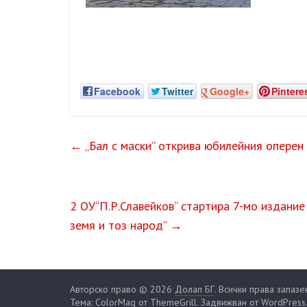
Facebook
Twitter
Google+
Pintere
←
„Бал с маски” открива юбилейния оперен
2 ОУ“П.Р.Славейков“ стартира 7-мо издание
земя и тоз народ”
→
Авторско право © 2026
Долап БГ
. Всички права запазе
Тема: ColorMag от
ThemeGrill
. Задвижван от
WordPress