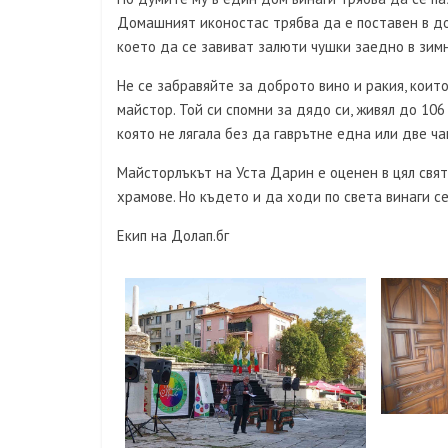
Домашният иконостас трябва да е поставен в дол
което да се завиват залюти чушки заедно в зим
Не се забравяйте за доброто вино и ракия, коит
майстор. Той си спомни за дядо си, живял до 106
която не лягала без да гаврътне една или две ча
Майсторлъкът на Уста Дарин е оценен в цял свят
храмове. Но където и да ходи по света винаги се
Екип на Долап.бг