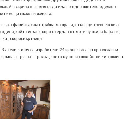
ап. А в скрина в спалнята да има по едно плетено одеяло, с
ните нощи мъжът и жената.
о всяка фамилия сама трябва да прави, каза още тревненският
 години, който играел хоро с гердан от люти чушки и баба си,
шки „ скоросмъртница”.
. В ателието му са изработени 24 иконостаса за православни
 връща в Трявна – градът, което му носи спокойствие и топлина.