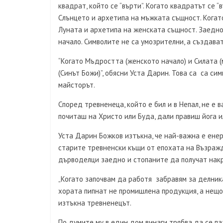
квадрат, който се “върти”. Когато квадратът се “
Слънцето и архетипа на мъжката същност. Когато
Луната и архетипа на женската същност. Заедн
начало. Символите не са умозрителни, а създават
“Когато Мъдростта (женското начало) и Силата (
(Синът Божи)”, обясни Уста Дарин. Това са са симв
майсторът.
Според тревненеца, който е бил и в Непал, не е 
почиташ на Христо или Буда, дали правиш йога и
Уста Дарин Божков изтъкна, че най-важна е енер
старите тревненски къщи от епохата на Възражд
дърводелци заедно и стопаните да получат накра
„Когато започвам да работя забравям за делника
хората пипнат не промишлена продукция, а нещо н
изтъкна тревненецът.
По думите му в един дом винаги трябва да се па