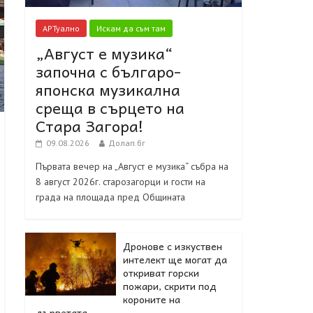
АРТуално
Искам да съм там
„Август е музика“
започна с българо-
японска музикална
среща в сърцето на
Стара Загора!
09.08.2026
Долап.бг
Първата вечер на „Август е музика“ събра на
8 август 2026г. старозагорци и гости на
града на площада пред Общината
Дронове с изкуствен
интелект ще могат да
откриват горски
пожари, скрити под
короните на
дърветата