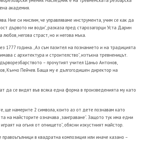
ърворезбарски умения. Наследник е на тревненската резбарска
ена академия.
ва. Ние си мислим, че управляваме инструмента, учим се как да
щност дървото ни води”, разказа пред старозагорци Уста Дарин
 любов, негова страст, но и негова мъка.
рез 1777 година. „Аз съм пазител на познанието и на традицията
нимава с архитектура и строителство”, изтъкна тревненицът.
дърворезбарството – прочутият учител Цаньо Антонов,
ов, Кънчо Пейчев. Баща му е дългогодишен директор на
ат да се видят във всяка една форма в произведенията му като
те, ще намерите 2 символа, които аз от дете познавам като
та на майсторите означава „заиграване”. Защото тук има едни
 играят на огъня от огнището”, обясни изкустният майстор.
 правоъгълници в квадратна композиция или иначе казано –