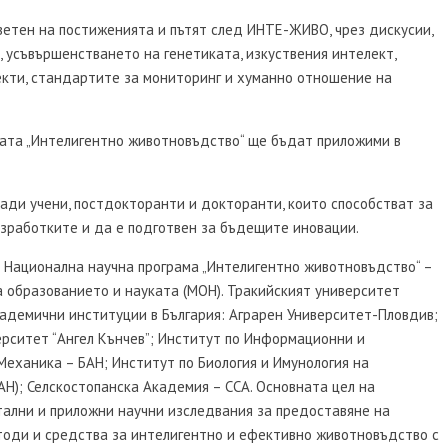
етен на постиженията и пътят след ИНТЕ-ЖИВО, чрез дискусии,
, усъвършенстването на генетиката, изкуствения интелект,
екти, стандартите за мониторинг и хуманно отношение на
мата „Интелигентно животновъдство“ ще бъдат приложими в
лади учени, постдокторанти и докторанти, които способстват за
зработките и да е подготвен за бъдещите иновации.
ра Национална научна програма „Интелигентно животновъдство“ –
образованието и науката (МОН). Тракийският университет
кадемични институции в България: Аграрен Университет-Пловдив;
ерситет “Ангел Кънчев”; Институт по Информационни и
Механика – БАН; Институт по Биология и Имунология на
Н); Селскостопанска Академия – ССА. Основната цел на
ални и приложни научни изследвания за предоставяне на
оди и средства за интелигентно и ефективно животновъдство с