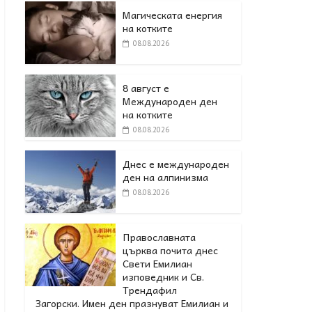
Магическата енергия
на котките
08.08.2026
8 август е
Международен ден
на котките
08.08.2026
Днес е международен
ден на алпинизма
08.08.2026
Православната
църква почита днес
Свети Емилиан
изповедник и Св.
Трендафил
Загорски. Имен ден празнуват Емилиан и