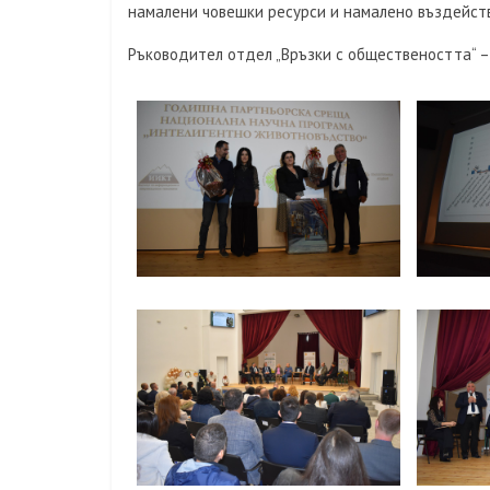
намалени човешки ресурси и намалено въздейств
Ръководител отдел „Връзки с обществеността“ –