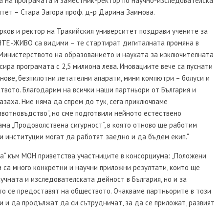
 на програмата и заместник-ректор по научно-изследователска
тет – Стара Загора проф. д-р Дарина Заимова.
ков и ректор на Тракийския университет поздрави учените за
ИНТЕ-ЖИВО са видими – те стартират дигиталната промяна в
а Министерството на образованието и науката за изключителната
ира програмата с 2,5 милиона лева. Иновациите вече са пуснати
онове, безпилотни летателни апарати, мини компютри – болуси и
твото. Благодарим на всички наши партньори от България и
азаха. Ние няма да спрем до тук, сега приключваме
вотновъдство“, но сме подготвили нейното естествено
ма „Продоволствена сигурност“, в която отново ще работим
и институции могат да работят заедно и да бъдем екип.“
а“ към МОН приветства участниците в консорциума: „Положени
ни са много конкретни и научни приложни резултати, които ще
учната и изследователската дейност в България, но и за
ито се предоставят на обществото. Очакваме партньорите в този
 и да продължат да си сътрудничат, за да се приложат, развият