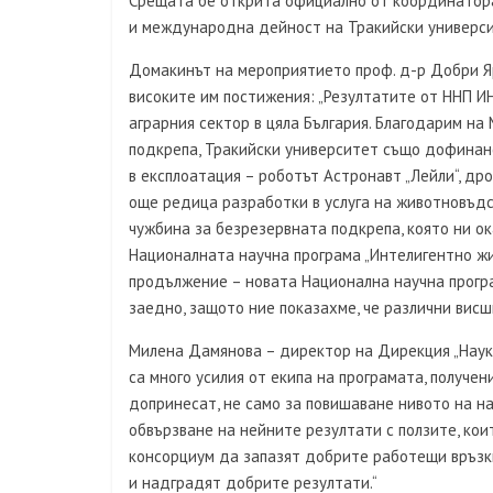
Срещата бе открита официално от координатора
и международна дейност на Тракийски универси
Домакинът на мероприятието проф. д-р Добри Яр
високите им постижения: „Резултатите от ННП 
аграрния сектор в цяла България. Благодарим н
подкрепа, Тракийски университет също дофинанс
в експлоатация – роботът Астронавт „Лейли“, др
още редица разработки в услуга на животновъдс
чужбина за безрезервната подкрепа, която ни ок
Националната научна програма „Интелигентно жи
продължение – новата Национална научна програ
заедно, защото ние показахме, че различни висш
Милена Дамянова – директор на Дирекция „Наук
са много усилия от екипа на програмата, получе
допринесат, не само за повишаване нивото на на
обвързване на нейните резултати с ползите, ко
консорциум да запазят добрите работещи връзки
и надградят добрите резултати.“