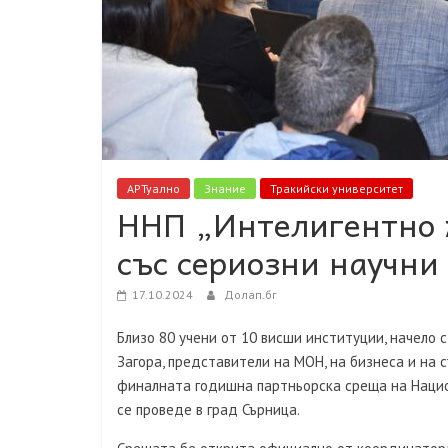
АРТуално
Знание
Тракийски университет
ННП „Интелигентно 
със сериозни научни
17.10.2024
Долап.бг
Близо 80 учени от 10 висши институции, начело
Загора, представители на МОН, на бизнеса и на
финалната годишна партньорска среща на Нацио
се проведе в град Сърница.