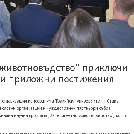
животновъдство“ приключи
 и приложни постижения
 с оглавяващия консорциума Тракийски университет – Стара
 съсловни организации и чуждестранни партньори събра
нална научна програма „Интелигентно животновъдство“, която