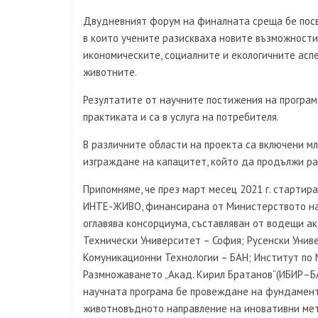
Двудневният форум на финалната среща бе посв
в които учените разискваха новите възможности
икономическите, социалните и екологичните асп
животните.
Резултатите от научните постижения на програ
практиката и са в услуга на потребителя.
В различните области на проекта са включени м
изграждане на капацитет, който да продължи ра
Припомняме, че през март месец 2021 г. старти
ИНТЕ-ЖИВО, финансирана от Министерството на 
оглавява консорциума, съставляван от водещи а
Технически Университет – София; Русенски Унив
Комуникационни Технологии – БАН; Институт по 
Размножаването „Акад. Кирил Братанов“(ИБИР–БА
научната програма бе провеждане на фундамент
животновъдното направление на иновативни мет