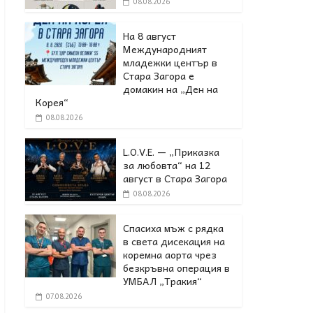
08.08.2026
На 8 август
Международният
младежки център в
Стара Загора е
домакин на „Ден на
Корея“
08.08.2026
L.O.V.E. — „Приказка
за любовта“ на 12
август в Стара Загора
08.08.2026
Спасиха мъж с рядка
в света дисекация на
коремна аорта чрез
безкръвна операция в
УМБАЛ „Тракия“
07.08.2026