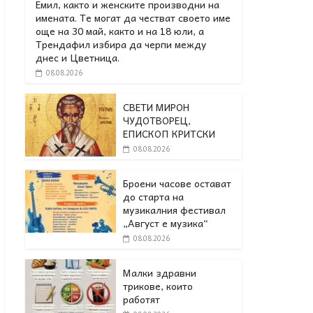
Емил, както и женските производни на
имената. Те могат да честват своето име
още на 30 май, както и на 18 юли, а
Трендафил избира да черпи между
днес и Цветница.
08.08.2026
СВЕТИ МИРОН
ЧУДОТВОРЕЦ,
ЕПИСКОП КРИТСКИ
08.08.2026
Броени часове остават
до старта на
музикалния фестивал
„Август е музика“
08.08.2026
Малки здравни
трикове, които
работят