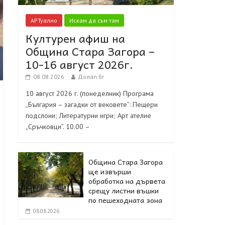
АРТуално
Искам да съм там
Културен афиш на
Община Стара Загора –
10-16 август 2026г.
08.08.2026
Долап.бг
10 август 2026 г. (понеделник) Програма
„България – загадки от вековете”: Пещери
подслони; Литературни игри; Арт ателие
„Сръчковци”. 10.00 –
Община Стара Загора
ще извърши
обработка на дървета
срещу листни въшки
по пешеходната зона
08.08.2026