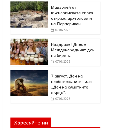
Мавзолей от
късноримската епоха
откриха археолозите
на Перперикон
07.08.2026
Наздраве! Днес е
Международният ден
на бирата
07.08.2026
7 август: Ден на
необвързаните“ или
„Ден на самотните
сърца“.
07.08.2026
Харесайте ни