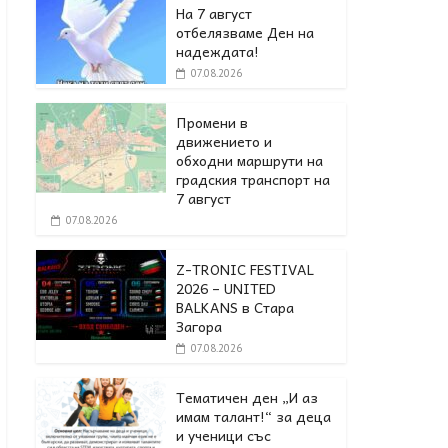
На 7 август
отбелязваме Ден на
надеждата!
07.08.2026
Промени в
движението и
обходни маршрути на
градския транспорт на
7 август
07.08.2026
Z-TRONIC FESTIVAL
2026 – UNITED
BALKANS в Стара
Загора
07.08.2026
Тематичен ден „И аз
имам талант!“ за деца
и ученици със