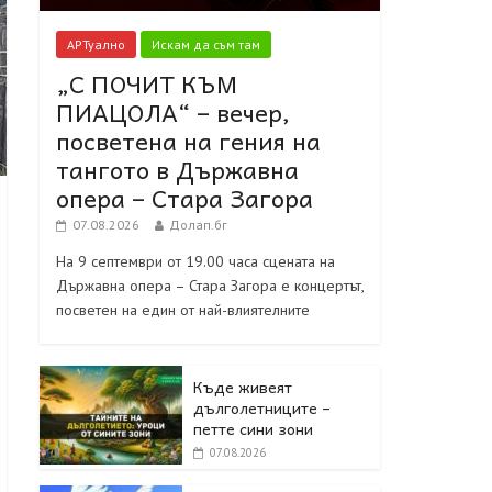
АРТуално
Искам да съм там
„С ПОЧИТ КЪМ
ПИАЦОЛА“ – вечер,
посветена на гения на
тангото в Държавна
опера – Стара Загора
07.08.2026
Долап.бг
На 9 септември от 19.00 часа сцената на
Държавна опера – Стара Загора е концертът,
посветен на един от най-влиятелните
Къде живеят
дълголетниците –
петте сини зони
07.08.2026