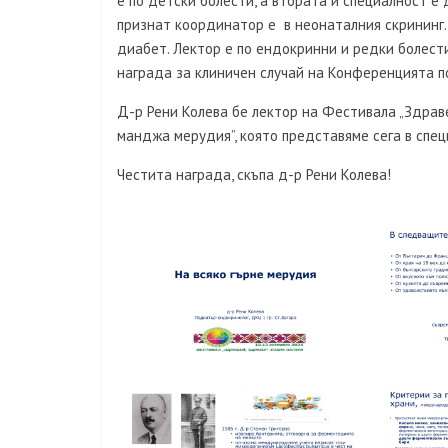
е по детски болести, а втората й специалност е
признат координатор е в неонаталния скрининг. 
диабет. Лектор е по ендокринни и редки болест
награда за клиничен случай на Конференцията п
Д-р Рени Колева бе лектор на Фестивала „Здрав
манджа мерудия”, която представяме сега в спец
Честита награда, скъпа д-р Рени Колева!