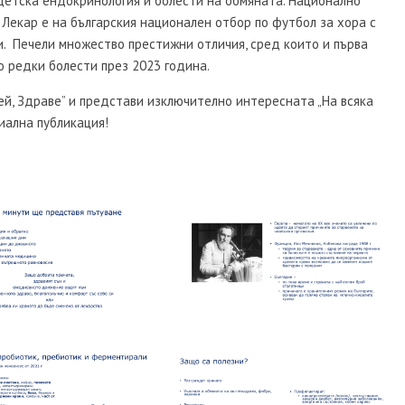
 детска ендокринология и болести на обмяната. Национално
Лекар е на българския национален отбор по футбол за хора с
и. Печели множество престижни отличия, сред които и първа
о редки болести през 2023 година.
ей, Здраве” и представи изключително интересната „На всяка
иална публикация!