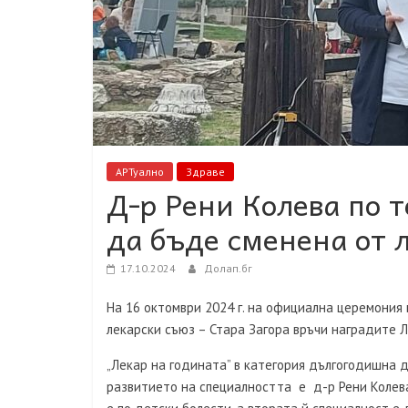
АРТуално
Здраве
Д-р Рени Колева по 
да бъде сменена от 
17.10.2024
Долап.бг
На 16 октомври 2024 г. на официална церемония 
лекарски съюз – Стара Загора връчи наградите Л
„Лекар на годината” в категория дългогодишна 
развитието на специалността е д-р Рени Колева