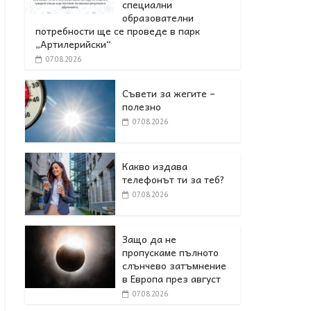
специални
образователни
потребности ще се проведе в парк
„Артилерийски“
07.08.2026
Съвети за жегите –
полезно
07.08.2026
Какво издава
телефонът ти за теб?
07.08.2026
Защо да не
пропускаме пълното
слънчево затъмнение
в Европа през август
07.08.2026