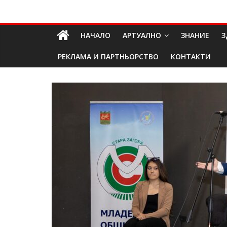
Skip
Долап
to
content
НАЧАЛО
АРТУАЛНО
ЗНАНИЕ
З
БГ
РЕКЛАМА И ПАРТНЬОРСТВО
КОНТАКТИ
култура|
изкуство|
пътешествия|
мода|
събития|
кухня|
реклама|
минало|