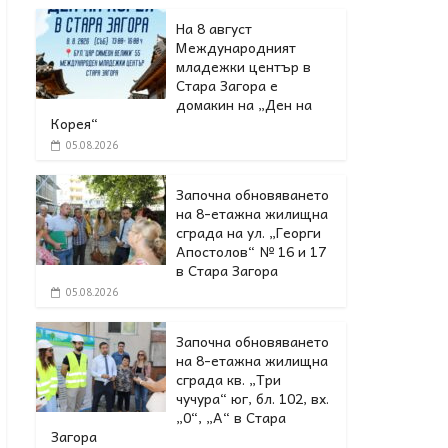
На 8 август
Международният
младежки център в
Стара Загора е
домакин на „Ден на
Корея“
05.08.2026
Започна обновяването
на 8-етажна жилищна
сграда на ул. „Георги
Апостолов“ № 16 и 17
в Стара Загора
05.08.2026
Започна обновяването
на 8-етажна жилищна
сграда кв. „Три
чучура“ юг, бл. 102, вх.
„0“, „А“ в Стара
Загора