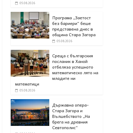
05.08.2026
Програма „Заетост
без бариери“ беше
представена днес в
oбщина Стара Загора
05.08.2026
Среща с българския
посланик в Ханой
отбеляза успешното
математическо лято на
младите ни
математици
05.08.2026
Държавна опера-
Стара Загора и
Вълшебството „На
брега на древния
Севтополис“