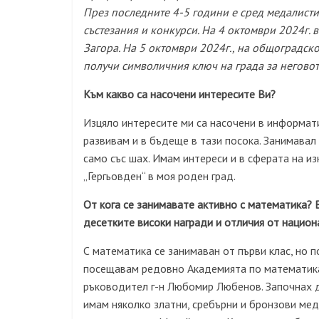
През последните 4-5 години е сред медалист
състезания и конкурси. На 4 октомври 2024г.
Загора. На 5 октомври 2024г., на общоградско
получи символичния ключ на града за неговот
Към какво са насочени интересите Ви?
Изцяло интересите ми са насочени в информати
развивам и в бъдеще в тази посока. Занимавал
само със шах. Имам интереси и в сферата на и
„Гергьовден“ в моя роден град.
От кога се занимавате активно с математика? 
десетките високи награди и отличия от национ
С математика се занимаван от първи клас, но 
посещавам редовно Академията по математика 
ръководител г-н Любомир Любенов. Започнах д
имам няколко златни, сребърни и бронзови мед