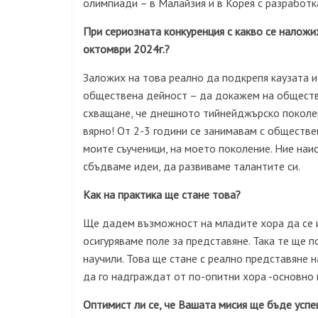
олимпиади – в Малайзия и в Корея с разработк
При сериозната конкуренция с какво се наложи
октомври 2024г.?
Заложих на това реално да подкрепя каузата и 
обществена дейност – да докажем на обществот
схващане, че днешното тийнейджърско поколени
вярно! От 2-3 години се занимавам с обществ
моите съученици, на моето поколение. Ние наи
сбъдваме идеи, да развиваме талантите си.
Как на практика ще стане това?
Ще дадем възможност на младите хора да се из
осигуряваме поле за представяне. Така те ще п
научили. Това ще стане с реално представяне н
да го надграждат от по-опитни хора -основно
Оптимист ли се, че Вашата мисия ще бъде усп