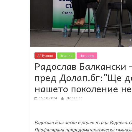
АРТуално
Знание
Интервю
Радослав Балкански 
пред Долап.бг:”Ще д
нашето поколение не 
15.10.2024
Долап.бг
Радослав Балкански е роден в град Раднево. О
Профилирана природоматематическа гимназия 