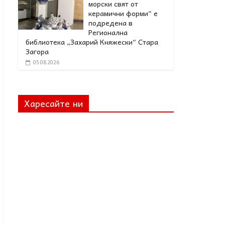
морски свят от
керамични форми“ е
подредена в
Регионална
библиотека „Захарий Княжески“ Стара
Загора
05.08.2026
Харесайте ни