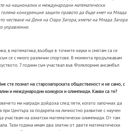
ите на национални и международни математически
 в голяма конкуренция защити правото да бъде кмет на Млада
то честване на Деня на Стара Загора, кметът на Млада Загора
о управление.
ка, в математика, въобще в точните науки и смятам са се
 съм се с много различни спортове. В момента продължавам
зкуството. 7 години съм участвал във Фолклорния ансамбъл
Вие сте познат на старозагорската общественост и не само, с
ални и международни конкурси и олимпиади. Какви са те?
повечето ми награди дойдоха след пети, когато започнах да
при Центъра за подкрепа на личностно развитие с научен
а участвам на азиатски математически олимпиади. От там
ала. Тази година имам два златни от двете математически