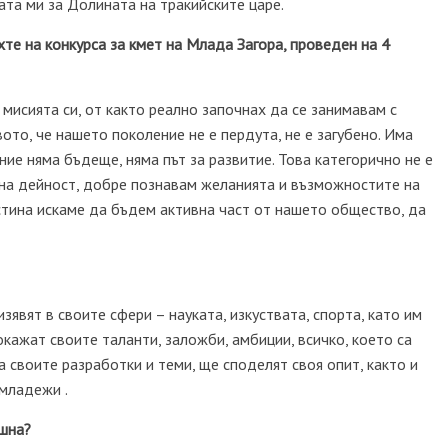
ата ми за Долината на тракийските царе.
хте на конкурса за кмет на Млада Загора, проведен на 4
мисията си, от както реално започнах да се занимавам с
о, че нашето поколение не е пердута, не е загубено. Има
е няма бъдеще, няма път за развитие. Това категорично не е
ена дейност, добре познавам желанията и възможностите на
стина искаме да бъдем активна част от нашето общество, да
явят в своите сфери – науката, изкуствата, спорта, като им
окажат своите таланти, заложби, амбиции, всичко, което са
а своите разработки и теми, ще споделят своя опит, както и
 младежи .
ешна?