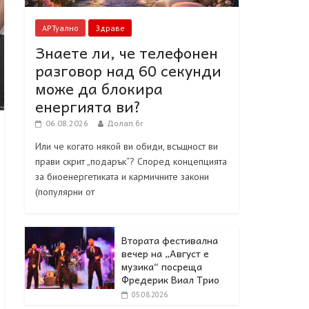
АРТуално
Здраве
Знаете ли, че телефонен
разговор над 60 секунди
може да блокира
енергията ви?
06.08.2026
Долап.бг
Или че когато някой ви обиди, всъщност ви
прави скрит „подарък“? ​Според концепцията
за биоенергетиката и кармичните закони
(популярни от
Втората фестивална
вечер на „Август е
музика“ посреща
Фредерик Виал Трио
05.08.2026