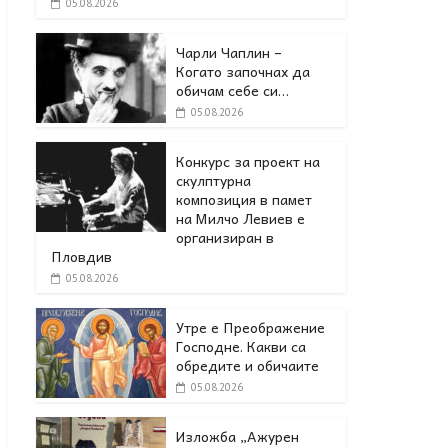
05.08.2026
Чарли Чаплин –
Когато започнах да
обичам себе си…
05.08.2026
Конкурс за проект на
скулптурна
композиция в памет
на Милчо Левиев е
организиран в
Пловдив
05.08.2026
Утре е Преображение
Господне. Какви са
обредите и обичаите
05.08.2026
Изложба „Ажурен