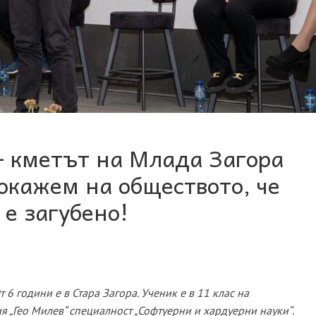
– кметът на Млада Загора
окажем на обществото, че
е загубено!
т 6 години
e
в Стара Загора. Ученик е в 11 клас на
„Гео Милев“ специалност „Софтуерни и хардуерни науки“
.