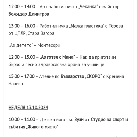
12.00 – 14.00
– Арт работилничка
„Чеканка“
с майстор
Божидар Димитров
13.00 – 16.00
– Работилничка
„Малка пластика“ с Тереза
от ЦПЛР, Стара Загора
„Аз детето“ – Монтесори
12.00 – 15.00 – „Аз готвя с Мама“
– Как да приготвим
бързо и лесно здравословна храна за училище
15.00 – 17.00
– Aтелие по
Възларство „СКОРО“
с Кремена
Начева
НЕДЕЛЯ 13.10.2024
10.00 – 11.00
– Детска йога със
Зузи
от
Студио за спорт и
събития „Живото място“