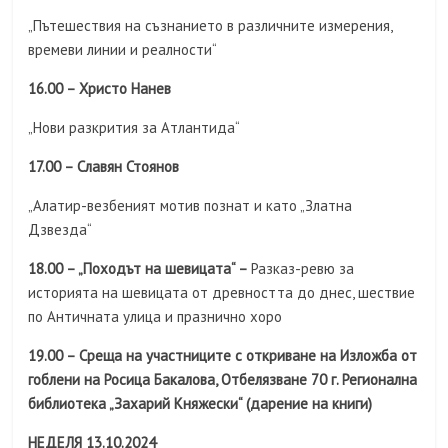
„Пътешествия на съзнанието в различните измерения,
времеви линии и реалности“
16.00 – Христо Нанев
„Нови разкрития за Атлантида“
17.00 – Славян Стоянов
„Алатир-везбеният мотив познат и като „Златна
Дзвезда“
18.00 – „Походът на шевицата“ –
Разказ-ревю за
историята на шевицата от древността до днес, шествие
по Античната улица и празнично хоро
19.00 – Среща на участниците с откриване на Изложба от
гоблени на Росица Бакалова, Отбелязване 70 г. Регионална
библиотека „Захарий Княжески“ (дарение на книги)
НЕДЕЛЯ 13.10.2024