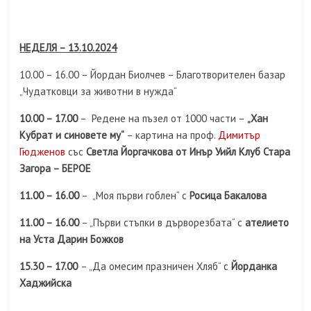
НЕДЕЛЯ – 13.10.2024
10.00 – 16.00 – Йордан Биолчев – Благотворителен базар
„Чудатковци за животни в нужда“
10.00 – 17.00
– Редене на пъзел от 1000 части –
„Хан
Кубрат и синовете му“
– картина на проф.
Димитър
Гюдженов
със
Светла Йоргачкова от Инър Уийл Клуб Стара
Загора – БЕРОЕ
11.00 – 16.00
– „Моя първи гоблен“ с
Росица Бакалова
11.00 – 16.00
– „Първи стъпки в дърворезбата“ с
ателието
на Уста Дарин Божков
15.30 – 17.00
– „Да омесим празничен Хляб“ с
Йорданка
Хаджийска