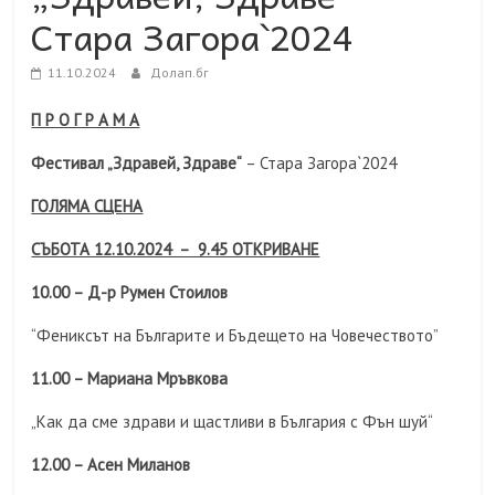
Стара Загора`2024
11.10.2024
Долап.бг
П Р О Г Р А М А
Фестивал „Здравей, Здраве“
– Стара Загора`2024
ГОЛЯМА СЦЕНА
СЪБОТА 12.10.2024 – 9.45 ОТКРИВАНЕ
10.00 – Д-р Румен Стоилов
“Фениксът на Българите и Бъдещето на Човечеството”
11.00 – Мариана Мръвкова
„Как да сме здрави и щастливи в България с Фън шуй“
12.00 – Асен Миланов