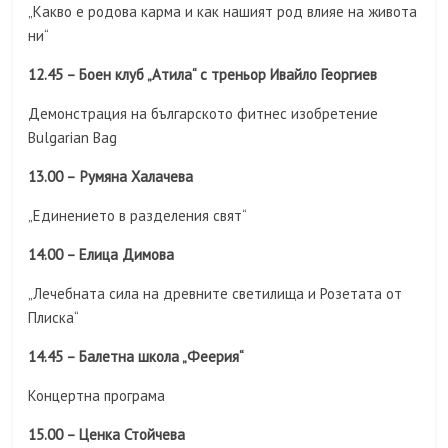
„Какво е родова карма и как нашият род влияе на живота
ни“
12.45 – Боен клуб „Атила“ с треньор Ивайло Георгиев
Демонстрация на българското фитнес изобретение
Bulgarian Bag
13.00 –
Румяна Халачева
„Единението в разделения свят“
14.00 – Елица Димова
„Лечебната сила на древните светилища и Розетата от
Плиска“
14.45 – Балетна школа „
Феерия“
Концертна програма
15.00 – Ценка Стойчева