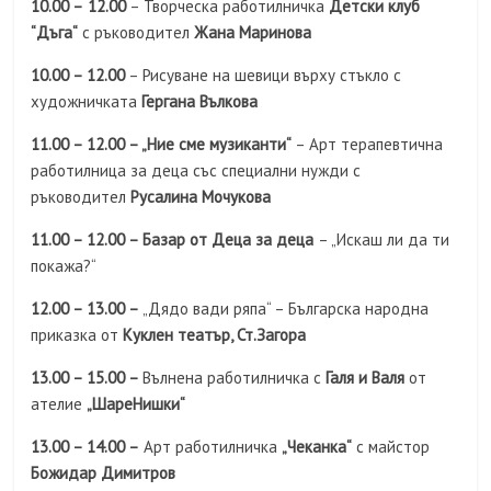
10.00 –
12.00
– Творческа работилничка
Детски клуб
“Дъга“
с ръководител
Жана Маринова
10.00 – 12.00
– Рисуване на шевици върху стъкло с
художничката
Гергана Вълкова
11.00 – 12.00 – „Ние сме музиканти“
– Арт терапевтична
работилница за деца със специални нужди с
ръководител
Русалина Мочукова
11.00 – 12.00 – Базар от Деца за деца
– „Искаш ли да ти
покажа?“
12.00 – 13.00 –
„Дядо вади ряпа“ – Българска народна
приказка от
Куклен театър, Ст.Загора
13.00 – 15.00 –
Вълнена работилничка с
Галя и Валя
от
ателие
„ШареНишки“
13.00 – 14.00 –
Арт работилничка
„Чеканка“
с майстор
Божидар Димитров