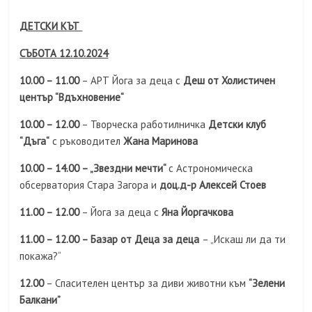
ДЕТСКИ КЪТ
СЪБОТА 12.10.2024
10.00 – 11.00
– АРТ Йога за деца с
Деш от Холистичен
център “Вдъхновение“
10.00 – 12.00
– Творческа работилничка
Детски клуб
“Дъга“
с ръководител
Жана Маринова
10.00 – 14.00 – „Звездни мечти“
с Астрономическа
обсерватория Стара Загора и
доц.д-р Алексей Стоев
11.00 – 12.00
– Йога за деца с
Яна Йоргачкова
11.00 – 12.00 – Базар от Деца за деца
– „Искаш ли да ти
покажа?“
12.00
– Спасителен център за диви животни към
“Зелени
Балкани”