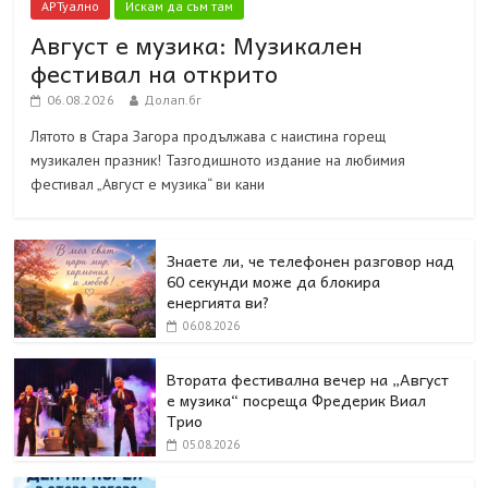
АРТуално
Искам да съм там
Август е музика: Музикален
фестивал на открито
06.08.2026
Долап.бг
Лятото в Стара Загора продължава с наистина горещ
музикален празник! Тазгодишното издание на любимия
фестивал „Август е музика“ ви кани
Знаете ли, че телефонен разговор над
60 секунди може да блокира
енергията ви?
06.08.2026
Втората фестивална вечер на „Август
е музика“ посреща Фредерик Виал
Трио
05.08.2026