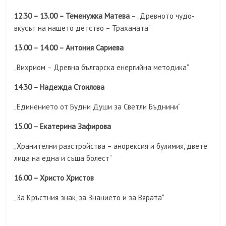
12.30 – 13.00 – Теменужка Матева
– „Древното чудо-
вкусът на нашето детство – Траханата“
13.00 – 14.00 – Антония Сариева
„Вихриом – Древна българска енергийна методика“
14.30 – Надежда Стоилова
„Единението от Будни Души за Светли Бъднини“
15.00 – Екатерина Зафирова
„Хранителни разстройства – анорексия и булимия, двете
лица на една и съща болест“
16.00 – Христо Христов
„За Кръстния знак, за Знанието и за Вярата“