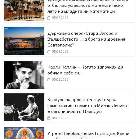
отбеляза успешното математическо
лято на младите ни математици
05.08.2026
Държавна опера-Стара Загора и
Вълшебството „На брега на древния
Севтополис“
05.08.2026
Чарли Чаплин – Когато започнах да
обичам себе си…
05.08.2026
Конкурс за проект на скулптурна
композиция в памет на Милчо Левиев
е организиран в Пловдив
05.08.2026
Утре е Преображение Господне. Какви