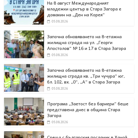
На 8 август Международният
младежки център в Стара Загора е
домакин на „Ден на Корея“
05.08.2026
Започна обновяването на 8-етажна
жилищна сграда на ул. „Георги
Апостолов“ № 16 и 17 в Стара Загора
05.08.2026
Започна обновяването на 8-етажна
жилищна сграда кв. „Три чучура“ юг,
бл. 102, вх. „0“, „А“ в Стара Загора
05.08.2026
Програма „Заетост без бариери“ беше
представена днес в oбщина Стара
Загора
05.08.2026
Среща с българския посланик в Ханой