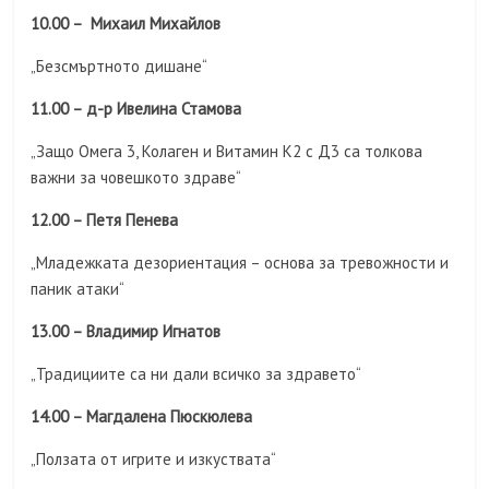
10.00 – Михаил Михайлов
„Безсмъртното дишане“
11.00 – д-р Ивелина Стамова
„Защо Омега 3, Колаген и Витамин К2 с Д3 са толкова
важни за човешкото здраве“
12.00 – Петя Пенева
„Младежката дезориентация – основа за тревожности и
паник атаки“
13.00 – Владимир Игнатов
„Традициите са ни дали всичко за здравето“
14.00 – Магдалена Пюскюлева
„Ползата от игрите и изкуствата“