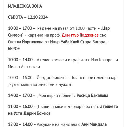
МЛАДЕЖКА ЗОНА
СЪБОТА – 12.10.2024
10.00 – 17.00
– Редене на пъзел от 1000 части –
„Цар
Симеон“
– картина на проф.
Димитър Гюдженов
със
Светла Йоргачкова от Инър Уийл Клуб Стара Загора –
БЕРОЕ
10.00 – 14.00
– Ателие комикси и графика с Иво Козаров и
Милен Алагенски
10.00 – 16.00 – Йордан Биолчев – Благотворителен базар
„Чудатковци за животни в нужда“
14.00 – 17.00
– „Моя първи гоблен“ с
Росица Бакалова
11.00 – 16.00
– „Първи стъпки в дърворезбата“ с
ателието
на Уста Дарин Божков
12.00 – 14.00 –
Рисуване на мандали с
Ани Мандала