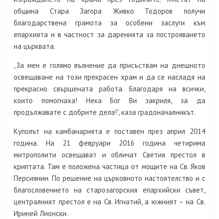
община Стара Загора Живко Тодоров получи
благодарствена грамота за особени заслуги към
епархията и в частност за даренията за построяването
на църквата.
„За мен е голямо вълнение да присъствам на днешното
освещаване на този прекрасен храм и да се насладя на
прекрасно свършената работа. Благодаря на всички,
които помогнаха! Нека Бог Ви закриля, за да
продължавате с добрите дела!“, каза градоначалникът.
Куполът на камбанарията е поставен през април 2014
година. На 21 февруари 2016 година четирима
митрополити освещават и обличат Светия престол в
криптата. Там е положена частица от мощите на Св. Яков
Персиянин. По решение на църковното настоятелство и с
благословението на старозагорския епархийски съвет,
централният престол е на Св. Игнатий, а южният – на Св.
Ириней Лионски.