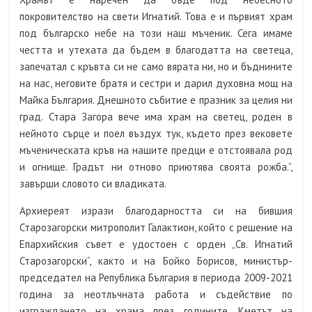
покровителство на свети Игнатий. Това е и първият храм
под българско небе на този наш мъченик. Сега имаме
честта и утехата да бъдем в благодатта на светеца,
запечатал с кръвта си не само вярата ни, но и бъднините
на нас, неговите братя и сестри и дарил духовна мощ на
Майка България. Днешното събитие е празник за целия ни
град. Стара Загора вече има храм на светец, роден в
нейното сърце и поел въздух тук, където през вековете
мъченическата кръв на нашите предци е отстоявала род
и огнище. Градът ни отново приютява своята рожба.”,
завърши словото си владиката.
Архиереят изрази благодарността си на бившия
Старозагорски митрополит Галактион, който с решение на
Епархийския съвет е удостоен с орден „Св. Игнатий
Старозагорски“, както и на Бойко Борисов, министър-
председател на Република България в периода 2009-2021
година за неотлъчната работа и съдействие по
изграждането на храма през годините. Кметът на