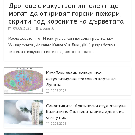
Дронове с изкуствен интелект ще
могат да откриват горски пожари,
скрити под короните на дърветата
09.08.2026
Долап.бг
Изследователи от Института за компютърна графика към
Университета „Йоханес Кеплер“ в Линц (JKU) разработиха
система с изкуствен интелект, която позволява
Китайски учени завършиха
актуализирана геоложка карта на
Луната
09.08.2026
Синоптиците: Арктически студ атакува
Балканите. Фалшивата зима идва със
сняг у нас
09.08.2026