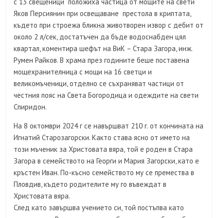
с 13 свещеници положиха частица от мощите на свети
Яков Персиянин при освещаване престола в криптата,
където при строежа бликна животворен извор с дебит от
около 2 л/сек, достатъчен да бъде водоснабден цял
квартал, коментира шефът на ВиК – Стара Загора, инж.
Румен Райков. В храма през годините беше поставена
мощехранителница с мощи на 16 светци и
великомъченици, отделно се съхраняват частици от
честния пояс на Света Богородица и одеждите на свети
Спиридон.
На 8 октомври 2024 г се навършват 210 г. от кончината на
Игнатий Старозагорски. Както става ясно от името на
този мъченик за Христовата вяра, той е роден в Стара
Загора в семейството на Георги и Мария Загорски, като е
кръстен Иван. По-късно семейството му се премества в
Пловдив, където родителите му го въвеждат в
Христовата вяра.
След като завършва учението си, той постъпва като