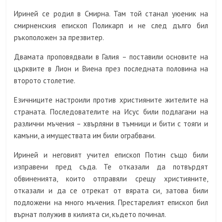
Ириней се родил в Смирна. Там той станал уюеник на
смирненския епископ Поликарп и не след дълго бил
ръкоположен за презвитер.
Двамата проповядвали в Галия – поставили основите на
църквите в Лион и Виена през последната половина на
второто столетие.
Езичниците настроили против християните жителите на
страната. Последователите на Исус били подлагани на
различни мъчения – хвърляни в тъмници и бити с тояги и
камъни, а имуществата им били ограбвани.
Ириней и неговият учител епископ Потин също били
изправени пред съда. Те отказали да потвърдят
обвиненията, които отправяли срещу християните,
отказали и да се отрекат от вярата си, затова били
подложени на много мъчения. Престарелият епископ бил
върнат полужив в килията си, където починал.