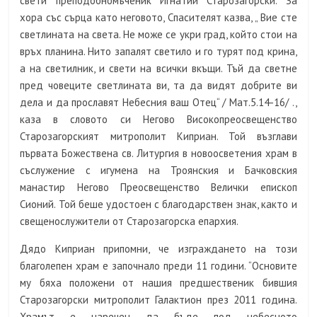
свети преподобномъченик Игнатий Старозагорски. За
хора със сърца като неговото, Спасителят казва, „ Вие сте
светлината на света. Не може се укри град, който стои на
връх планина. Нито запалят светило и го турят под крина,
а на светилник, и свети на всички вкъщи. Тъй да светне
пред човеците светлината ви, та да видят добрите ви
дела и да прославят Небесния ваш Отец“ / Мат.5.14-16/ .,
каза в словото си Негово Високопреосвещенство
Старозагорският митрополит Киприан. Той възглави
първата Божествена св. Литургия в новоосветения храм в
съслужение с игумена на Троянския и Бачковския
манастир Негово Преосвещенство Велички епископ
Сионий. Той беше удостоен с благодарствен знак, както и
свещенослужители от Старозагорска епархия.
Дядо Киприан припомни, че изграждането на този
благолепен храм е започнало преди 11 години. “Основите
му бяха положени от нашия предшественик бившия
Старозагорски митрополит Галактион през 2011 година.
Храмът е наречен да бъде под небесното