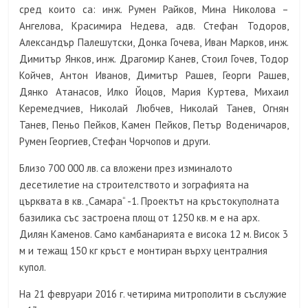
сред които са: инж. Румен Райков, Мина Николова –
Ангелова, Красимира Недева, адв. Стефан Тодоров,
Александър Палешутски, Донка Гочева, Иван Марков, инж.
Димитър Янков, инж. Драгомир Канев, Стоил Гочев, Тодор
Койчев, Антон Иванов, Димитър Рашев, Георги Рашев,
Дянко Атанасов, Илко Йоцов, Мария Куртева, Михаил
Керемедчиев, Николай Любчев, Николай Танев, Огнян
Танев, Пеньо Пейков, Камен Пейков, Петър Воденичаров,
Румен Георгиев, Стефан Чорчопов и други.
Близо 700 000 лв. са вложени през изминалото
десетилетие на строителството и зографията на
църквата в кв. „Самара“ -1. Проектът на кръстокуполната
базилика със застроена площ от 1250 кв. м е на арх.
Дилян Каменов. Само камбанарията е висока 12 м. Висок 3
м и тежащ 150 кг кръст е монтиран върху централния
купол.
На 21 февруари 2016 г. четирима митрополити в съслужие