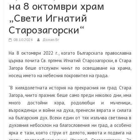
на 8 октомври храм
„Свети Игнатий
Старозагорски“
08.10.2024
Долап.бг
На 8 октомври 2022 г., когато Българската православна
църква почита Св. прпмчк Игнатий Старозагорски, в Стара
Загора беше отслужен чинът по освещаване на храма,
носещ името на небесния покровител на града.
“В хилядолетната история на прекрасния ни град Стара
Загора, чиито празник беше само преди няколко дни, има
много достойни хора, родолюбци и мъченици,
възрожденци и войни на духа, пренесли вярата и силата
на българския дух. Всеки един от тях излъчва светлина в
духовния небосклон на благословения ни град, а особено
ярка е тази, която струи от делото, живота и подвига на