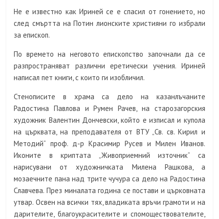
Не е известно как Ириней се е спасил от гонението, но
след смъртта на Потин лионските християни го избрали
за епископ.
По времето на неговото епископство започнали да се
разпространяват различни еретически учения. Ириней
написал пет книги, с които ги изобличил.
Стенописите в храма са дело на казанлъчаните
Радостина Павлова и Румен Рачев, на старозагорския
художник Валентин Дончевски, който е изписал и купола
на църквата, на преподавателя от ВТУ „Св. св. Кирил и
Методий“ проф. д-р Красимир Русев и Милен Иванов.
Иконите в криптата „Живоприемний източник“ са
нарисувани от художничката Милена Рашкова, а
мозаечните пана над трите чучура са дело на Радостина
Славчева. През миналата година се постави и църковната
утвар. Освен на всички тях, владиката връчи грамоти и на
дарителите, благоукрасителите и спомоществователите,