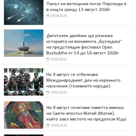
Пикът на метеорния поток Персеиди е
в нощта срещу 13 август 2026г.
09.08.2026
Дигитален двойник ще разкаже
историята на монумента „Бузлуджа“
на предстоящия фестивал Open
Buzludzha от 14 до 16 август 2026г.
09.08.2026
На 9 август се отбелязва
Международният ден на коренното
население (туземните народи).
09.08.2026
На 9 август почитаме паметта именно
на Свети апостол Матий (Матия),
който заел мястото на предателя Юда.
09.08.2026