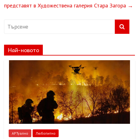
представят в Художествена галерия Стара Загора
→
Най-новото
АРТуално
Любопитно