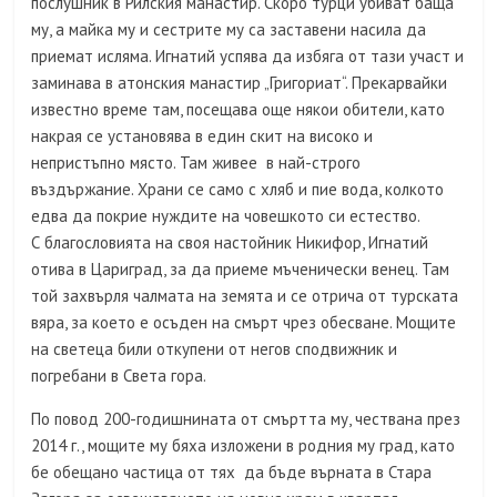
послушник в Рилския манастир. Скоро турци убиват баща
му, а майка му и сестрите му са заставени насила да
приемат исляма. Игнатий успява да избяга от тази участ и
заминава в атонския манастир „Григориат“. Прекарвайки
известно време там, посещава още някои обители, като
накрая се установява в един скит на високо и
непристъпно място. Там живее в най-строго
въздържание. Храни се само с хляб и пие вода, колкото
едва да покрие нуждите на човешкото си естество.
С благословията на своя настойник Никифор, Игнатий
отива в Цариград, за да приеме мъченически венец. Там
той захвърля чалмата на земята и се отрича от турската
вяра, за което е осъден на смърт чрез обесване. Мощите
на светеца били откупени от негов сподвижник и
погребани в Света гора.
По повод 200-годишнината от смъртта му, чествана през
2014 г., мощите му бяха изложени в родния му град, като
бе обещано частица от тях да бъде върната в Стара