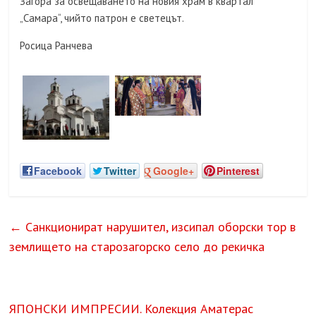
Загора за освещаването на новия храм в квартал
„Самара“, чийто патрон е светецът.
Росица Ранчева
Facebook
Twitter
Google+
Pinterest
←
Санкционират нарушител, изсипал оборски тор в
землището на старозагорско село до рекичка
ЯПОНСКИ ИМПРЕСИИ. Колекция Аматерас