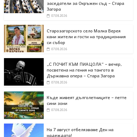
заседатели за Окръжен съд – Стара
Загора
07.08.2026
Старозагорското село Малка Верея
кани жители и гости на традиционния
си събор
07.08.2026
„С ПОЧИТ КЪМ ПИАЦОЛА“ – вечер,
посветена на гения на тангото в
Държавна опера – Стара Загора
07.08.2026
Къде живеят дълголетниците – петте
сини зони
07.08.2026
На 7 август отбелязваме Ден на
надеждата!