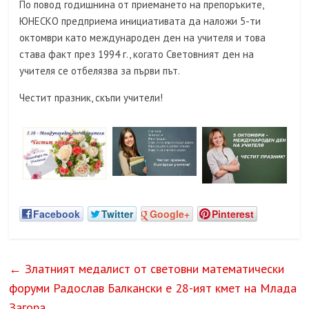
По повод годишнина от приемането на препоръките,
ЮНЕСКО предприема инициативата да наложи 5-ти
октомври като международен ден на учителя и това
става факт през 1994 г., когато Световният ден на
учителя се отбелязва за първи път.
Честит празник, скъпи учители!
Facebook
Twitter
Google+
Pinterest
←
Златният медалист от световни математически
форуми Радослав Балкански е 28-ият кмет на Млада
Загора