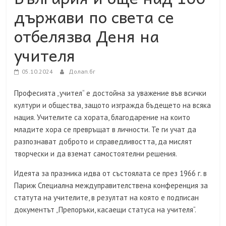
държави по света се
отбелязва Деня на
учителя
05.10.2024
Долап.бг
Професията „учител“ е достойна за уважение във всички
култури и общества, защото изгражда бъдещето на всяка
нация. Учителите са хората, благодарение на които
младите хора се превръщат в личности. Те ги учат да
разпознават доброто и справедливостта, да мислят
творчески и да вземат самостоятелни решения.
Идеята за празника идва от състоялата се през 1966 г. в
Париж Специална междуправителствена конференция за
статута на учителите, в резултат на която е подписан
документът „Препоръки, касаещи статуса на учителя“.