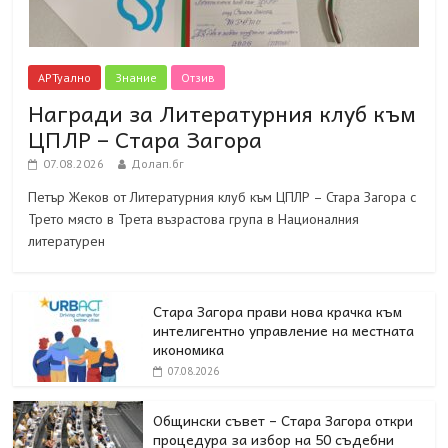
АРТуално
Знание
Отзив
Награди за Литературния клуб към
ЦПЛР – Стара Загора
07.08.2026
Долап.бг
Петър Жеков от Литературния клуб към ЦПЛР – Стара Загора с
Трето място в Трета възрастова група в Националния
литературен
Стара Загора прави нова крачка към
интелигентно управление на местната
икономика
07.08.2026
Общински съвет – Стара Загора откри
процедура за избор на 50 съдебни