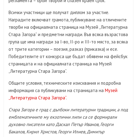
регламента – брой творби и спазен краен срок.
Всички участници ще получат диплом за участие.
Наградите включват грамота, публикуване на отличените
творби на официалната страница на Музей „Литературна
Стара Загора“ и предметни награди. Във всяка възрастова
група ще има награди за I-во, II-ро и III-то място, за всяка
от трите категории – поезия, разказ (приказка) и есе.
Победителите от конкурса ще бъдат обявени на фейсбук
страницата и на официалната страница на Музей
„Литературна Стара Загора“.
Общите условия, техническите изисквания и подробна
информация са публикувани на страницата на
Музей
„Литературна Стара Загора“
.
Стара Загора е град с дълбоки литературни традиции, а под
емблематичните му екзотични липи са се формирали
духовно писатели като Даскал Петър Иванов, Георги
Бакалов, Кирил Христов, Георги Илиев, Димитър