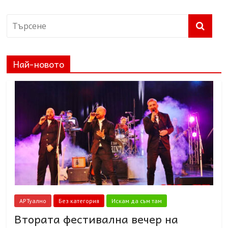
Най-новото
АРТуално
Без категория
Искам да съм там
Втората фестивална вечер на