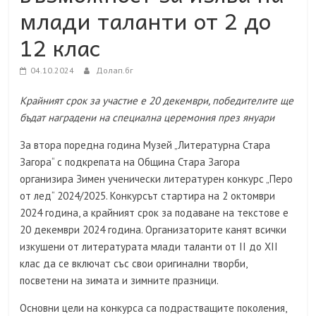
млади таланти от 2 до
12 клас
04.10.2024
Долап.бг
Крайният срок за участие е 20 декември, победителите ще
бъдат наградени на специална церемония през януари
За втора поредна година Музей „Литературна Стара
Загора“ с подкрепата на Община Стара Загора
организира Зимен ученически литературен конкурс „Перо
от лед“ 2024/2025. Конкурсът стартира на 2 октомври
2024 година, а крайният срок за подаване на текстове е
20 декември 2024 година. Организаторите канят всички
изкушени от литературата млади таланти от II до XII
клас да се включат със свои оригинални творби,
посветени на зимата и зимните празници.
Основни цели на конкурса са подрастващите поколения,