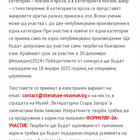
категории – поезия и проза, а в категорията поезия, жанр
– стихотворение. В категорията проза се представят
жанровете кратък разказ, приказка, есе. Всеки ученик
може да участва с до две непубликувани произведения в
една категория. При участие в повече от една категория
се приема само по едно непубликувано произведение. Ще
бъдат допускани до участие само творби на български
език. Крайният срок за участие е 20 декември
(Игнажден)2024 г.Победителите от конкурса ще бъдат
наградени на 18 януари 2025 година, на специална
церемония.
Текстовете се приемат в електронен вариант на
email:
contact@literature-museum.bg
и на място, в
сградата на Музей „Литературна Стара Загора“ в
запечатани бели пликове. Изпратените творби трябва да
са придружени с коректно попълнен
ФОРМУЛЯР-ЗА-
УЧАСТИЕ
. Творбите ще бъдат оценявани от тричленно
жури и трябва да бъдат подадени според условията на