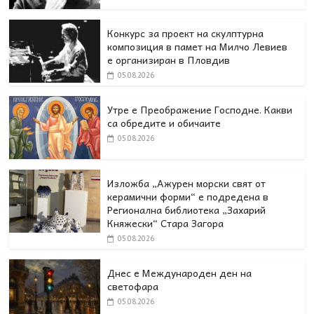
Конкурс за проект на скулптурна
композиция в памет на Милчо Левиев
е организиран в Пловдив
05.08.2026
Утре е Преображение Господне. Какви
са обредите и обичаите
05.08.2026
Изложба „Ажурен морски свят от
керамични форми“ е подредена в
Регионална библиотека „Захарий
Княжески“ Стара Загора
05.08.2026
Днес e Международен ден на
светофара
05.08.2026