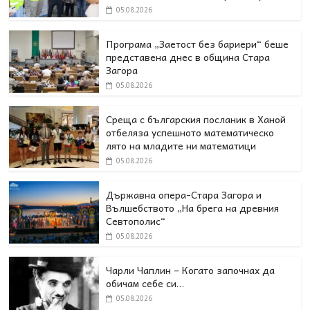
05.08.2026
Програма „Заетост без бариери“ беше
представена днес в oбщина Стара
Загора
05.08.2026
Среща с българския посланик в Ханой
отбеляза успешното математическо
лято на младите ни математици
05.08.2026
Държавна опера-Стара Загора и
Вълшебството „На брега на древния
Севтополис“
05.08.2026
Чарли Чаплин – Когато започнах да
обичам себе си…
05.08.2026