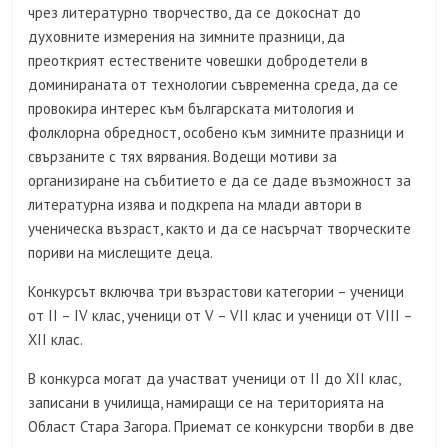
чрез литературно творчество, да се докоснат до
духовните измерения на зимните празници, да
преоткрият естествените човешки добродетели в
доминираната от технологии съвременна среда, да се
провокира интерес към българската митология и
фолклорна обредност, особено към зимните празници и
свързаните с тях вярвания. Водещи мотиви за
организиране на събитието е да се даде възможност за
литературна изява и подкрепа на млади автори в
ученическа възраст, както и да се насърчат творческите
пориви на мислещите деца.
Конкурсът включва три възрастови категории – ученици
от II – IV клас, ученици от V – VII клас и ученици от VIII –
XII клас.
В конкурса могат да участват ученици от II до XII клас,
записани в училища, намиращи се на територията на
Област Стара Загора. Приемат се конкурсни творби в две