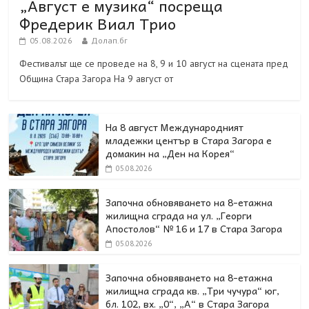
„Август е музика“ посреща
Фредерик Виал Трио
05.08.2026
Долап.бг
Фестивалът ще се проведе на 8, 9 и 10 август на сцената пред
Община Стара Загора На 9 август от
На 8 август Международният
младежки център в Стара Загора е
домакин на „Ден на Корея“
05.08.2026
Започна обновяването на 8-етажна
жилищна сграда на ул. „Георги
Апостолов“ № 16 и 17 в Стара Загора
05.08.2026
Започна обновяването на 8-етажна
жилищна сграда кв. „Три чучура“ юг,
бл. 102, вх. „0“, „А“ в Стара Загора