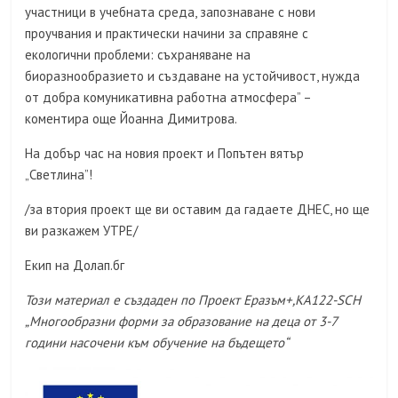
участници в учебната среда, запознаване с нови
проучвания и практически начини за справяне с
екологични проблеми: съхраняване на
биоразнообразието и създаване на устойчивост, нужда
от добра комуникативна работна атмосфера” –
коментира още Йоанна Димитрова.
На добър час на новия проект и Попътен вятър
„Светлина”!
/за втория проект ще ви оставим да гадаете ДНЕС, но ще
ви разкажем УТРЕ/
Екип на Долап.бг
Този материал е създаден по Проект Еразъм+,КА122-SCH
„Многообразни форми за образование на деца от 3-7
години насочени към обучение на бъдещето“