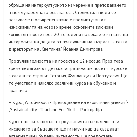
обръща на интеркултурното измерение в преподаването
и международната осъзнатост. Стремежът ни да се
развиваме и осъвременяваме е продиктуван от
изискванията на новото време, основните ключови
компетентности през 20-те години на века и отчитане на
интересите на децата от предучилищна възраст” – казва
директорът на „Светлина”, Йоанна Димитрова.
Продължителността на проекта е 12 месеца. През това
време педагози от детската градина ще посетят курсове
в следните страни: Естония, Финландия и Португалия. Ще
те участват в няколко различни курса на обучение и
практика:
– Курс „Устойчивост- Преподаване на екологични умения“-
„Sustainability- Teaching Eco Skills- Portugalija.
Курсът ще ги запознае с проучванията на бъдещето и
мисленето за бъдещето, ще ги научи как да създават
алтернативни бъдещи активности, ще предостави