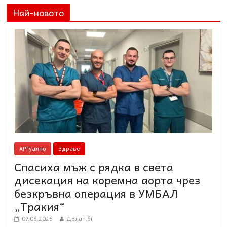
Най-новото
АРТуално
Здраве
Спасиха мъж с рядка в света
дисекация на коремна аорта чрез
безкръвна операция в УМБАЛ
„Тракия“
07.08.2026
Долап.бг