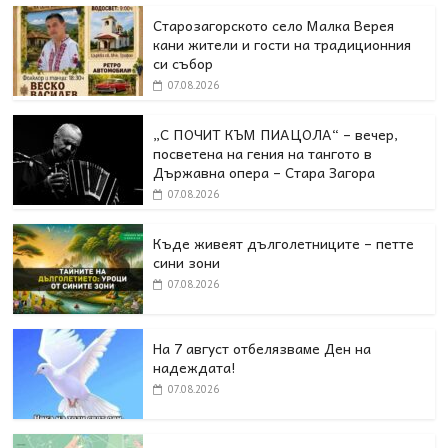
Старозагорското село Малка Верея
кани жители и гости на традиционния
си събор
07.08.2026
„С ПОЧИТ КЪМ ПИАЦОЛА“ – вечер,
посветена на гения на тангото в
Държавна опера – Стара Загора
07.08.2026
Къде живеят дълголетниците – петте
сини зони
07.08.2026
На 7 август отбелязваме Ден на
надеждата!
07.08.2026