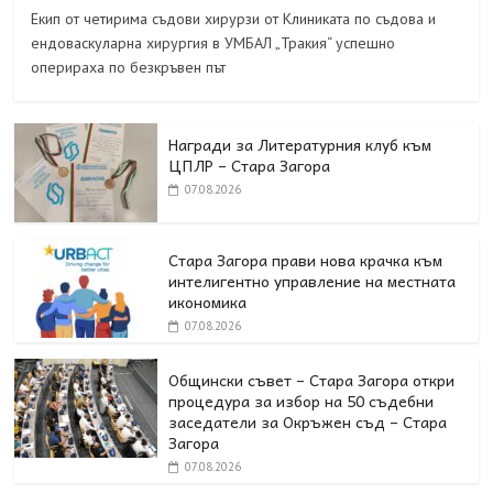
Екип от четирима съдови хирурзи от Клиниката по съдова и
ендоваскуларна хирургия в УМБАЛ „Тракия“ успешно
оперираха по безкръвен път
Награди за Литературния клуб към
ЦПЛР – Стара Загора
07.08.2026
Стара Загора прави нова крачка към
интелигентно управление на местната
икономика
07.08.2026
Общински съвет – Стара Загора откри
процедура за избор на 50 съдебни
заседатели за Окръжен съд – Стара
Загора
07.08.2026