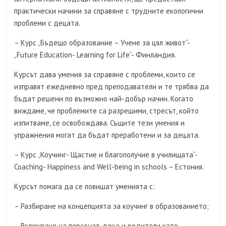
практически начини за справяне с трудните екологични
проблеми с децата.
– Курс „Бъдещо образование – Учене за цял живот“-
„Future Education- Learning for Life“- Финландия.
Курсът дава умения за справяне с проблеми, които се
изправят ежедневно пред преподаватели и те трябва да
бъдат решени по възможно най-добър начин. Когато
виждаме, че проблемите са разрешими, стресът, който
изпитваме, се освобождава. Същите тези умения и
упражнения могат да бъдат преработени и за децата.
– Курс „Коучинг- Щастие и благополучие в училищата“-
Coaching- Happiness and Well-being in schools – Естония.
Курсът помага да се повишат уменията с:
– Разбиране на концепцията за коучинг в образованието;
– Включване на персонал, деца и родители като