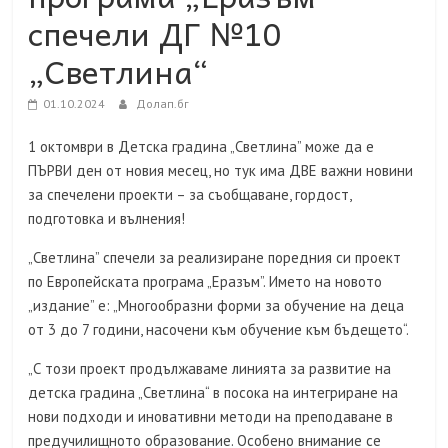
спечели ДГ №10
„Светлина“
01.10.2024
Долап.бг
1 октомври в Детска градина „Светлина” може да е
ПЪРВИ ден от новия месец, но тук има ДВЕ важни новини
за спечелени проекти – за съобщаване, гордост,
подготовка и вълнения!
„Светлина” спечели за реализиране поредния си проект
по Европейската програма „Еразъм”. Името на новото
„издание” е: „Многообразни форми за обучение на деца
от 3 до 7 години, насочени към обучение към бъдещето“.
„С този проект продължаваме линията за развитие на
детска градина „Светлина“ в посока на интегриране на
нови подходи и иновативни методи на преподаване в
предучилищното образование. Особено внимание се