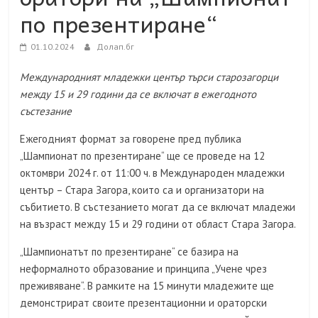
по презентиране“
01.10.2024
Долап.бг
Международният младежки център търси старозагорци
между 15 и 29 години да се включат в ежегодното
състезание
Ежегодният формат за говорене пред публика
„Шампионат по презентиране“ ще се проведе на 12
октомври 2024 г. от 11:00 ч. в Международен младежки
център – Стара Загора, които са и организатори на
събитието. В състезанието могат да се включат младежи
на възраст между 15 и 29 години от област Стара Загора.
„Шампионатът по презентиране“ се базира на
неформалното образование и принципа „Учене чрез
преживяване“. В рамките на 15 минути младежите ще
демонстрират своите презентационни и ораторски