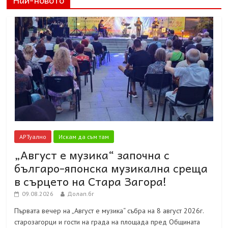
АРТуално
Искам да съм там
„Август е музика“ започна с
българо-японска музикална среща
в сърцето на Стара Загора!
09.08.2026
Долап.бг
Първата вечер на „Август е музика“ събра на 8 август 2026г.
старозагорци и гости на града на площада пред Общината