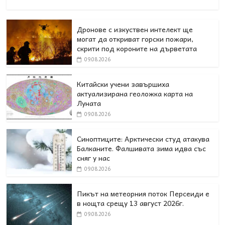
Дронове с изкуствен интелект ще
могат да откриват горски пожари,
скрити под короните на дърветата
09.08.2026
Китайски учени завършиха
актуализирана геоложка карта на
Луната
09.08.2026
Синоптиците: Арктически студ атакува
Балканите. Фалшивата зима идва със
сняг у нас
09.08.2026
Пикът на метеорния поток Персеиди е
в нощта срещу 13 август 2026г.
09.08.2026