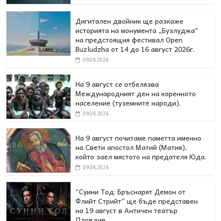
Дигитален двойник ще разкаже
историята на монумента „Бузлуджа“
на предстоящия фестивал Open
Buzludzha от 14 до 16 август 2026г.
09.08.2026
На 9 август се отбелязва
Международният ден на коренното
население (туземните народи).
09.08.2026
На 9 август почитаме паметта именно
на Свети апостол Матий (Матия),
който заел мястото на предателя Юда.
09.08.2026
“Суини Тод: Бръснарят Демон от
Флийт Стрийт” ще бъде представен
на 19 август в Античен театър
Пловдив