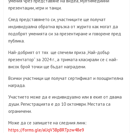
умения чрез представяне на видеа, мултимедийни
презентации, игри и танци.
След представянето си, участниците ще получат
индивидуална обратна връзка от журито как могат да
подобрят уменията си за презентиране и говорене пред
публика.
Най-добрият от тях ще спечели приза „Най-добър
презентатор“ за 2024 г., а тримата класирали се с най-
висок брой точки ще бъдат наградени.
Всички участници ще получат сертификат и поощрителна
награда.
Участието може да е индивидуално или в екип от двама
души. Регистрацията е до 10 октомври. Местата са
ограничени.
Може да се запишете на следния линк:
https://forms.gle/aUqV3BpBRTpzw48e9