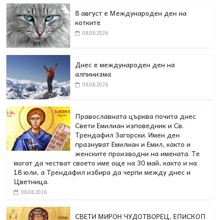
8 август е Международен ден на
котките
08.08.2026
Днес е международен ден на
алпинизма
08.08.2026
Православната църква почита днес
Свети Емилиан изповедник и Св.
Трендафил Загорски. Имен ден
празнуват Емилиан и Емил, както и
женските производни на имената. Те
могат да честват своето име още на 30 май, както и на
18 юли, а Трендафил избира да черпи между днес и
Цветница.
08.08.2026
СВЕТИ МИРОН ЧУДОТВОРЕЦ, ЕПИСКОП