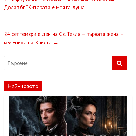
Долап.бг:“Китарата е моята душа“
24 септември е ден на Св. Текла – първата жена –
мъченица на Христа
→
Най-новото