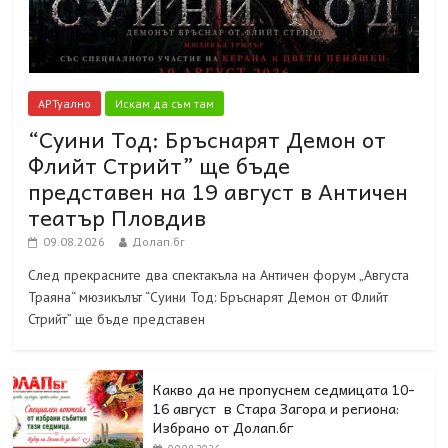
АРТуално
Искам да съм там
“Суини Тод: Бръснарят Демон от
Флийт Стрийт” ще бъде
представен на 19 август в Античен
театър Пловдив
09.08.2026
Долап.бг
След прекрасните два спектакъла на Античен форум „Августа
Траяна“ мюзикълът “Суини Тод: Бръснарят Демон от Флийт
Стрийт” ще бъде представен
Какво да не пропуснем седмицата 10-
16 август в Стара Загора и региона:
Избрано от Долап.бг