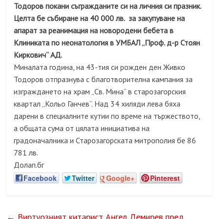
Тодоров покани съгражданите си на личния си празник.
Целта бе събиране на 40 000 лв. за закупуване на
апарат за реанимация на новородени бебета в
Клиниката по неонатология в УМБАЛ „Проф. д-р Стоян
Киркович“ АД.
Миналата година, на 43-тия си рожден ден Живко
Тодоров отпразнува с благотворителна кампания за
изграждането на храм „Св. Мина“ в старозагорския
квартал „Кольо Ганчев“. Над 34 хиляди лева бяха
дарени в специалните кутии по време на тържеството,
а общата сума от цялата инициатива на
градоначалника и Старозагорската митрополия бе 86
781 лв.
Долап.бг
Facebook
Twitter
Google+
Pinterest
←
Виртуозният китарист Ангел Демирев пред