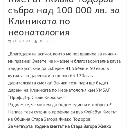
събра над 100 000 лв. за
Клиниката по
неонатология
24.09.2024
Долап.бг
„Благодаря на всички, които ме поздравиха за личния
ми празник! Знаете, че имахме и благотворителна кауза.
Заедно успяхме да съберем 41 564лв. и 50 евро в
кутията за дарения и отделно 63 120лв. в
дарителската сметка! Всички тези пари ще бъдат
дарени на Клиниката по Неонатология към УМБАЛ
“Проф. Д-р Стоян Киркович”!
Радвам се, че можем да бъдем единни в доброто!“
Написа тази сутрин в профила си във Фейсбук Кметът
на Община Стара Загора Живко Тодоров.
За четвърта година кметът на Стара Загора Живко