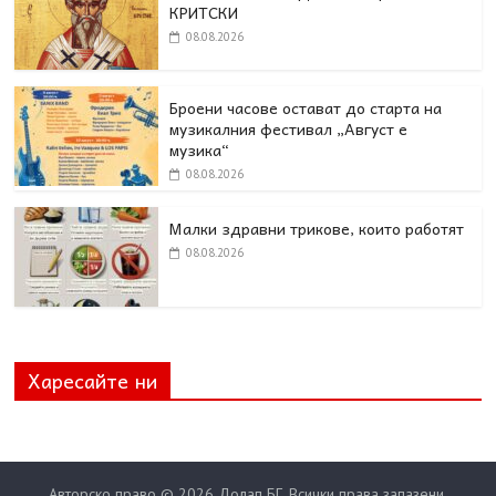
КРИТСКИ
08.08.2026
Броени часове остават до старта на
музикалния фестивал „Август е
музика“
08.08.2026
Малки здравни трикове, които работят
08.08.2026
Харесайте ни
Авторско право © 2026
Долап БГ
. Всички права запазени.