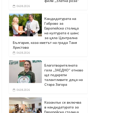
филм „Златна роза“
06.08.2026
Кандидатурата на
Габрово за
Европейска столица
на културата е шанс
за цяла Централна
България, каза кметът на града Таня
Христова
06.08.2026
Благотворителната
гала „ЗАЕДНО“ отново
ще подкрепи
талантливите деца на
Стара Загора
06.08.2026
Казанлък се включва
в кандидатурата за
Европейска столица