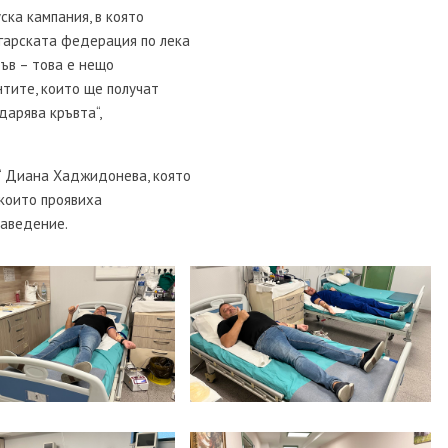
уска кампания, в която
лгарската федерация по лека
ъв – това е нещо
нтите, които ще получат
 дарява кръвта“,
я“ Диана Хаджидонева, която
 които проявиха
заведение.