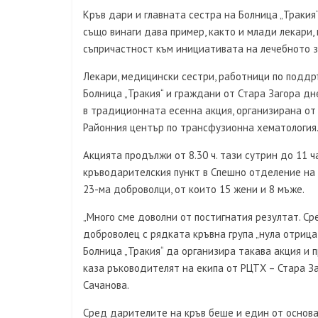
Кръв дари и главната сестра на Болница „Траки
също винаги дава пример, както и млади лекари,
съпричастност към инициативата на лечебното 
Лекари, медицински сестри, работници по подд
Болница „Тракия“ и граждани от Стара Загора д
в традиционната есенна акция, организирана от
Районния център по трансфузионна хематология
Акцията продължи от 8.30 ч. тази сутрин до 11 ч
кръводарителския пункт в Спешно отделение на 
23-ма доброволци, от които 15 жени и 8 мъже.
„Много сме доволни от постигнатия резултат. С
доброволец с рядката кръвна група „нула отрица
Болница „Тракия“ да организира такава акция и 
каза ръководителят на екипа от РЦТХ – Стара 
Сачанова.
Сред дарителите на кръв беше и един от основа