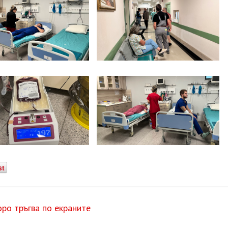
st
ро тръгва по екраните