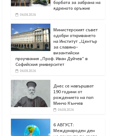
борбата за забрана на
ядреното оръжие
06.08.2026
Министерският съвет
одобри откриването
на Институт „Център
за славяно-
византийски
проучвания „Проф. Иван Дуйчев“ в
Софийския университет
06.08.2026
Днес се навършват
190 години от
рождението на поп
Минчо Кънчев
06.08.2026
6 АВГУСТ:
Международен ден
на лекарите по света