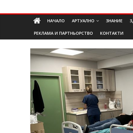
Skip
Долап
to
content
НАЧАЛО
АРТУАЛНО
ЗНАНИЕ
З
БГ
РЕКЛАМА И ПАРТНЬОРСТВО
КОНТАКТИ
култура|
изкуство|
пътешествия|
мода|
събития|
кухня|
реклама|
минало|