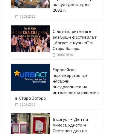
на културата през
2032 г.
06.08.2026
С латино ритми ще
завърши фестивалът
„Август е музика“ в
Стара Загора
06.08.2026
Европейско
партньорство ще
насърчи
внедряването на
интелигентни решения
в Стара Загора
06.08.2026
6 август – Ден на
милосърдието и
Световен ден на