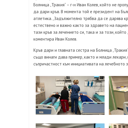
Болница „Тракия“ – г-н Иван Колев, който не проп
да дари кръв. В момента той е президент на Бъ
атлетика. „Задължително трябва да се дарява кр
естествено и важно както за здравето на пацие
тази кръв за лечението си, така и за този, който
коментира Иван Колев.
Кръв дари и главната сестра на Болница „Траки
също винаги дава пример, както и млади лекари,
съпричастност към инициативата на лечебното 