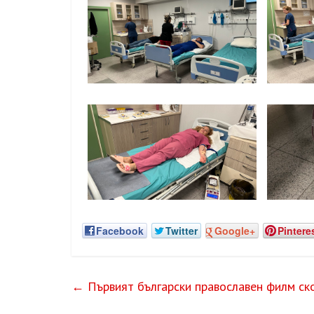
Facebook
Twitter
Google+
Pintere
←
Първият български православен филм ско