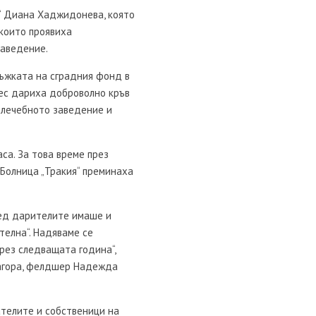
я“ Диана Хаджидонева, която
 които проявиха
заведение.
ръжката на сградния фонд в
нес дариха доброволно кръв
 лечебното заведение и
.
аса. За това време през
Болница „Тракия“ преминаха
ред дарителите имаше и
телна“. Надяваме се
през следващата година“,
Загора, фелдшер Надежда
телите и собственици на