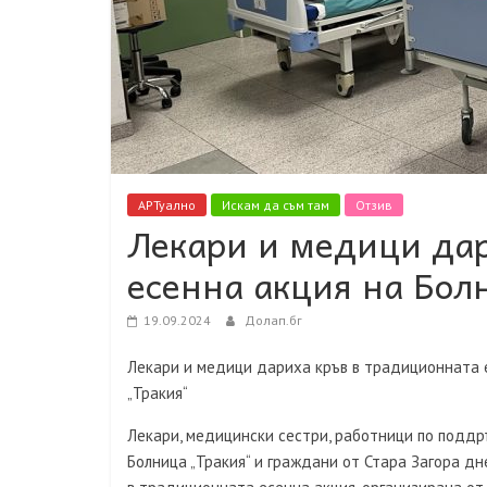
АРТуално
Искам да съм там
Отзив
Лекари и медици да
есенна акция на Бол
19.09.2024
Долап.бг
Лекари и медици дариха кръв в традиционната 
„Тракия“
Лекари, медицински сестри, работници по подд
Болница „Тракия“ и граждани от Стара Загора д