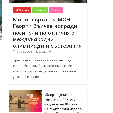
АРТуално
Знание
Отзив
Министърът на МОН
Георги Вълчев награди
носители на отличия от
международни
олимпиади и състезания
07.08.2026
Долап.бг
През тази година няма международно,
европейско или балканско състезание, в
което български национален отбор да е
участвал и да не
„Завръщания“ е
темата на 44-тото
издание на Фестивала
на българския игрален