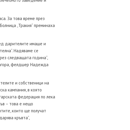
 лечебното заведение и
.
аса. За това време през
Болница „Тракия“ преминаха
ред дарителите имаше и
телна“. Надяваме се
през следващата година“,
Загора, фелдшер Надежда
телите и собственици на
уска кампания, в която
лгарската федерация по лека
ъв – това е нещо
нтите, които ще получат
 дарява кръвта“,