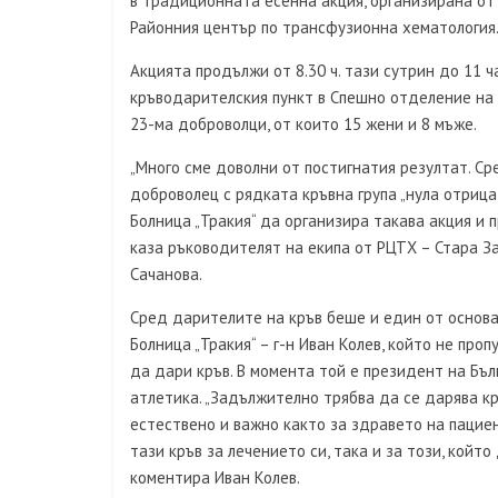
в традиционната есенна акция, организирана от
Районния център по трансфузионна хематология
Акцията продължи от 8.30 ч. тази сутрин до 11 ч
кръводарителския пункт в Спешно отделение на 
23-ма доброволци, от които 15 жени и 8 мъже.
„Много сме доволни от постигнатия резултат. С
доброволец с рядката кръвна група „нула отрица
Болница „Тракия“ да организира такава акция и 
каза ръководителят на екипа от РЦТХ – Стара 
Сачанова.
Сред дарителите на кръв беше и един от основа
Болница „Тракия“ – г-н Иван Колев, който не проп
да дари кръв. В момента той е президент на Бъ
атлетика. „Задължително трябва да се дарява кр
естествено и важно както за здравето на пацие
тази кръв за лечението си, така и за този, който
коментира Иван Колев.