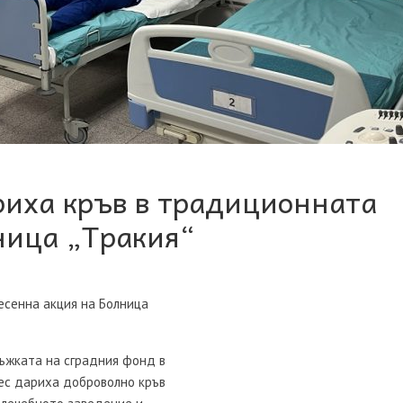
риха кръв в традиционната
ница „Тракия“
есенна акция на Болница
ръжката на сградния фонд в
нес дариха доброволно кръв