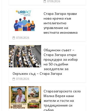
07.08.2026
Стара Загора прави
нова крачка към
интелигентно
управление на
местната икономика
07.08.2026
Общински съвет –
Стара Загора откри
процедура за избор
на 50 съдебни
заседатели за
Окръжен съд – Стара Загора
07.08.2026
Старозагорското село
Малка Верея кани
жители и гости на
традиционния си
събор