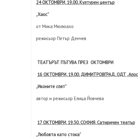
24 ОКТОМВРИ, 19.0
0
, Културен център
„Хаос”
от Мика Мюлюахо
режисьор Петър Денчев
ТЕАТЪРЪТ ПЪТУВА ПРЕЗ ОКТОМВРИ
16 ОКТОМВРИ, 19.0
0
, ДИМИТРОВГРАД, ОДТ „Апос
„Иконите спят”
автор и режисьор Елица Йовчева
17 ОКТОМВРИ, 19.3
0
, СОФИЯ, Сатиричен театър
„Любовта като стока”