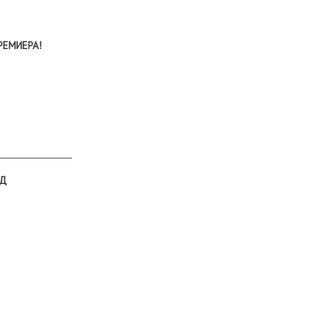
РЕМИЕРА!
ър
АД