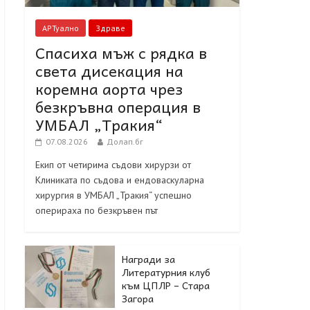
АРТуално
Здраве
Спасиха мъж с рядка в
света дисекация на
коремна аорта чрез
безкръвна операция в
УМБАЛ „Тракия“
07.08.2026
Долап.бг
Екип от четирима съдови хирурзи от
Клиниката по съдова и ендоваскуларна
хирургия в УМБАЛ „Тракия“ успешно
оперираха по безкръвен път
Награди за
Литературния клуб
към ЦПЛР – Стара
Загора