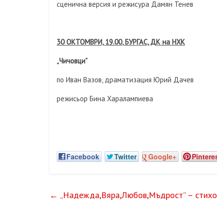
сценична версия и режисура Дамян Тенев
30 ОКТОМВРИ, 19.0
0
, БУРГАС, ДК на НХК
„Чичовци”
по Иван Вазов, драматизация Юрий Дачев
режисьор Бина Харалампиева
Facebook
Twitter
Google+
Pintere
←
„Надежда,Вяра,Любов,Мъдрост” – стихот