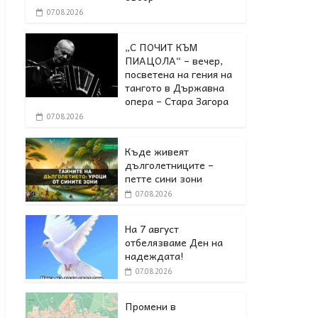
07.08.2026
„С ПОЧИТ КЪМ
ПИАЦОЛА“ – вечер,
посветена на гения на
тангото в Държавна
опера – Стара Загора
07.08.2026
Къде живеят
дълголетниците –
петте сини зони
07.08.2026
На 7 август
отбелязваме Ден на
надеждата!
07.08.2026
Промени в