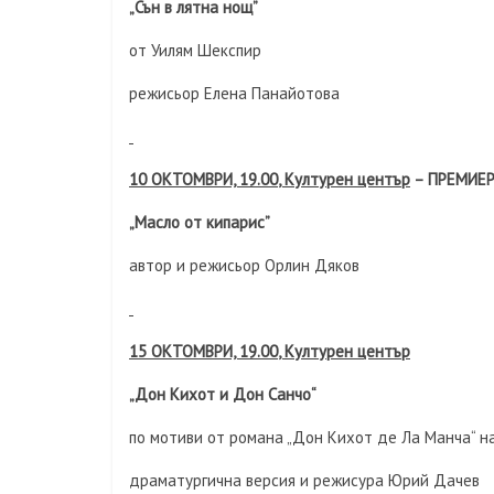
„Сън в лятна нощ”
от Уилям Шекспир
режисьор Елена Панайотова
10 ОКТОМВРИ, 19.0
0
, Културен център
– ПРЕМИЕР
„Масло от кипарис”
автор и режисьор Орлин Дяков
15 ОКТОМВРИ, 19.0
0
, Културен център
„Дон Кихот и Дон Санчо“
по мотиви от романа „Дон Кихот де Ла Манча“ 
драматургична версия и режисура Юрий Дачев