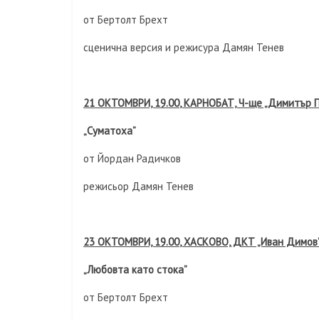
от Бертолт Брехт
сценична версия и режисура Дамян Тенев
21 ОКТОМВРИ, 19.0
0
, КАРНОБАТ, Ч-ще „Димитър 
„Суматоха”
от Йордан Радичков
режисьор Дамян Тенев
23 ОКТОМВРИ, 19.0
0
, ХАСКОВО, ДКТ „Иван Димов
„Любовта като стока”
от Бертолт Брехт