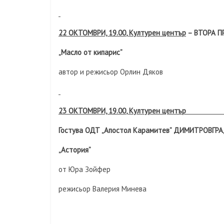
22 ОКТОМВРИ, 19.0
0
, Културен център
– ВТОРА П
„Масло от кипарис”
автор и режисьор Орлин Дяков
23 ОКТОМВРИ, 19.0
0
, Културен цент
Гостува ОДТ „Апостол Карамитев” ДИМИТРОВГР
„Астория”
от Юра Зойфер
режисьор Валерия Минева