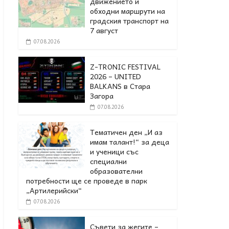
движението и
обходни маршрути на
градския транспорт на
7 август
07.08.2026
Z-TRONIC FESTIVAL
2026 – UNITED
BALKANS в Стара
Загора
07.08.2026
Тематичен ден „И аз
имам талант!“ за деца
и ученици със
специални
образователни
потребности ще се проведе в парк
„Артилерийски“
07.08.2026
Съвети за жегите –