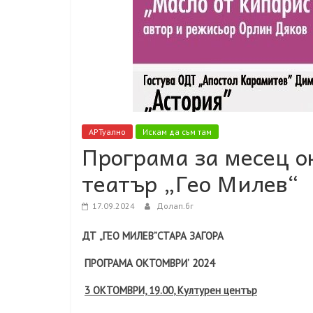
АРТуално
Искам да съм там
Програма за месец 
театър „Гео Милев“
17.09.2024
Долап.бг
ДТ
„ГЕО МИЛЕВ”СТАРА ЗАГОРА
ПРОГРАМА ОКТОМВРИ
’
20
24
3 ОКТОМВРИ, 19.0
0
, Културен център