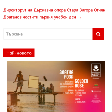
Директорът на Държавна опера Стара Загора Огнян
Драганов честити първия учебен ден
→
Най-новото