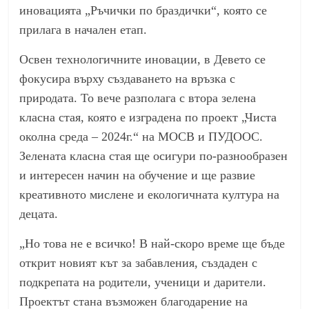
иновацията „Ръчички по браздички“, която се
прилага в начален етап.
Освен технологичните иновации, в Девето се
фокусира върху създаването на връзка с
природата. То вече разполага с втора зелена
класна стая, която е изградена по проект „Чиста
околна среда – 2024г.“ на МОСВ и ПУДООС.
Зелената класна стая ще осигури по-разнообразен
и интересен начин на обучение и ще развие
креативното мислене и екологичната култура на
децата.
„Но това не е всичко! В най-скоро време ще бъде
открит новият кът за забавления, създаден с
подкрепата на родители, ученици и дарители.
Проектът стана възможен благодарение на