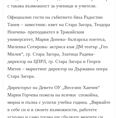
с такава възможност за ученици и учители.
Официални гости на събитието бяха Радостин
Танев – заместник- кмет на Стара Загора, Теодора
Нончева- преподавател в Тракийския
университет, Мария Донева- българска поетеса,
Миленка Сотирова- актриса към ДМ театър „Гео
Милев“, гр. Стара Загора, Златица Радева-
директор на ЦПРЛ, гр. Стара Загора и Георги
Митев – маркетинг директор на Държавна опера
Стара Загора.
Директорът на Девето ОУ „Веселин Ханчев“
Мария Горчева пожела на всички спокойна,
мирна и пълна с успехи учебна година. „Вярвайте
в себе си и в своите възможности, работете
усърдно и само тогава ще сбъдвате мечтите си.