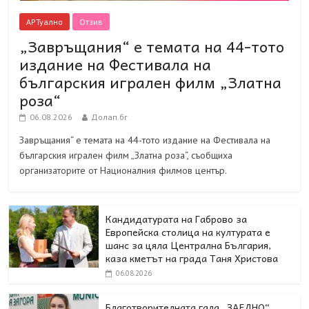
АРТуално
Отзив
„Завръщания“ е темата на 44-тото
издание на Фестивала на
българския игрален филм „Златна
роза“
06.08.2026
Долап.бг
Завръщания“ е темата на 44-тото издание на Фестивала на
българския игрален филм „Златна роза“, съобщиха
организаторите от Националния филмов център.
Кандидатурата на Габрово за
Европейска столица на културата е
шанс за цяла Централна България,
каза кметът на града Таня Христова
06.08.2026
Благотворителната гала „ЗАЕДНО“