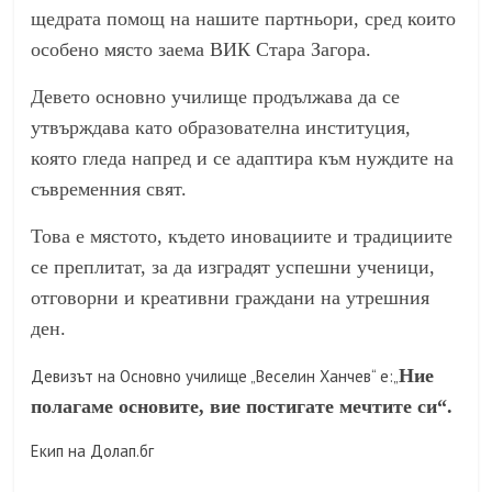
щедрата помощ на нашите партньори, сред които
особено място заема ВИК Стара Загора.
Девето основно училище продължава да се
утвърждава като образователна институция,
която гледа напред и се адаптира към нуждите на
съвременния свят.
Това е мястото, където иновациите и традициите
се преплитат, за да изградят успешни ученици,
отговорни и креативни граждани на утрешния
ден.
Ние
Девизът на Основно училище „Веселин Ханчев“ е:„
полагаме основите, вие постигате мечтите си“.
Екип на Долап.бг