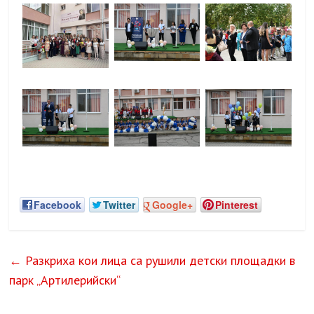
Facebook
Twitter
Google+
Pinterest
←
Разкриха кои лица са рушили детски площадки в
парк „Артилерийски“