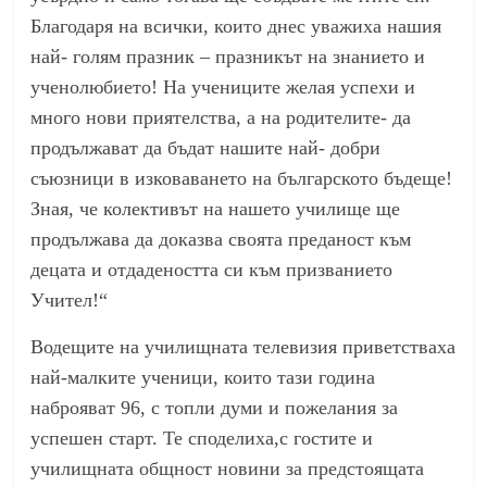
Благодаря на всички, които днес уважиха нашия
най- голям празник – празникът на знанието и
ученолюбието! На учениците желая успехи и
много нови приятелства, а на родителите- да
продължават да бъдат нашите най- добри
съюзници в изковаването на българското бъдеще!
Зная, че колективът на нашето училище ще
продължава да доказва своята преданост към
децата и отдадеността си към призванието
Учител!“
Водещите на училищната телевизия приветстваха
най-малките ученици, които тази година
наброяват 96, с топли думи и пожелания за
успешен старт. Те споделиха,с гостите и
училищната общност новини за предстоящата