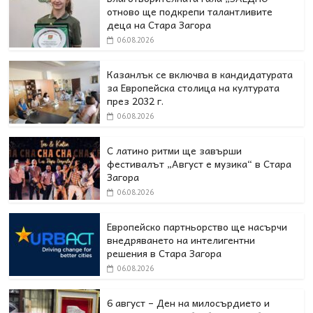
отново ще подкрепи талантливите
деца на Стара Загора
06.08.2026
Казанлък се включва в кандидатурата
за Европейска столица на културата
през 2032 г.
06.08.2026
С латино ритми ще завърши
фестивалът „Август е музика“ в Стара
Загора
06.08.2026
Европейско партньорство ще насърчи
внедряването на интелигентни
решения в Стара Загора
06.08.2026
6 август – Ден на милосърдието и