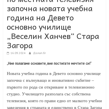
започна новата учебна
година на Девето
основно училище
„Веселин Ханчев“ Стара
Загора
16.09.2024
Долап.бг
„Ние полагаме основите, вие постигате мечтите си!“
Новата учебна година в Девето основно училище
започна с вълнуващо и иновативно събитие –
първото по рода си откриване в телевизионно
студио. Училището разполага със собствена
телевизия, която го прави едно от малкото учебни
заведения в страната и единствено в Стара Загора