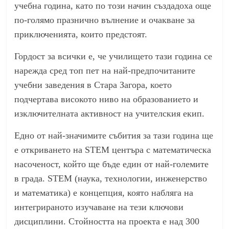
учебна година, като по този начин създадоха още
по-голямо празнично вълнение и очакване за
приключенията, които предстоят.
Гордост за всички е, че училището тази година се
нарежда сред топ пет на най-предпочитаните
учебни заведения в Стара Загора, което
подчертава високото ниво на образованието и
изключителната активност на учителския екип.
Едно от най-значимите събития за тази година ще
е откриването на STEM центъра с математическа
насоченост, който ще бъде един от най-големите
в града. STEM (наука, технологии, инженерство
и математика) е концепция, която набляга на
интегрираното изучаване на тези ключови
дисциплини. Стойността на проекта е над 300