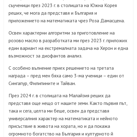
съученици през 2023 г. в столицата на Южна Корея
реших, че мога да представя и България и
приложението на математиката чрез Роза Дамасцена.
Освен характерни алгоритми за приготовление на
розово масло в разработката ми през 2023 г. приложих
един вариант на екстремалната задача на Херон и една
възможност за диофантов анализ.
С особено вълнение приех решението на третата
награда – пред мен бяха само 3-ма ученици – един от
Сингапур, Филипините и Тайван.
През 2024 г. в столицата на Малайзия реших да
представя още нещо от нашите земи. Както първия път,
така и сега, целта ми беше, освен да представя
универсалния характер на математиката и нейното
присъствие в живота на хората, но и да покажа
огромното богатство на България и културното й