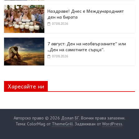
Наздраве! Днес е Международният
ден на бирата
07.08.2026
7 август: Ден на необвързаните“ или
„Ден на самотните сърца“.
07.08.2026
Харесайте ни
Авторско право © 2026
Долап БГ
. Всички права запазени.
Тема: ColorMag от
ThemeGrill
. Задвижван от
WordPress
.