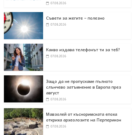
07.08.2026
Съвети за жегите – полезно
07.08.2026
Какво издава телефонът ти за теб?
07.08.2026
Защо да не пропускаме пълното
слънчево затъмнение в Европа през
август
07.08.2026
Мавзолей от късноримската епоха
откриха археолозите на Перперикон
07.08.2026