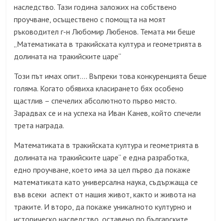
наследство. Тази година заложих на собствено
проучване, осъществено с помощта на моят
ръководител г-н Любомир Любенов. Темата ми беше
„Математиката в тракийската култура и геометрията в
долината на тракийските царе“
Този път имах опит…. Въпреки това конкуренцията беше
голяма. Когато обявиха класирането бях особено
щастлив – спечелих абсолютното първо място.
Зарадвах се и на успеха на Иван Канев, който спечели
трета награда.
Математиката в тракийската култура и геометрията в
долината на тракийските царе“ е една разработка,
едно проучване, което има за цел първо да покаже
математиката като универсална наука, съдържаща се
във всеки аспект от нашия живот, както и живота на
траките. И второ, да покаже уникалното културно и
историческо наследство, оставено по българските