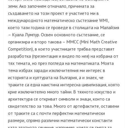
земи. Ако започнем отначало, причината за
създаването на този проект е участието ми в
международното математическо състезание WMI,
което тази година се проведе в столицата на Малайзия
– Куала Лумпур. Освен основното състезание, се
организира и второ такова – MMCC (Mini Math Creative
Competition), в което участниците трябва представят
разработка (презентация и видео по нея) на избрана от
тях темата, но през погледа на математиката. Моята
тема избрах заради изключителния ми интерес в
историята и културата на България, а и знаех, че
траките са една наистина интересна цивилизация, която
крие изключително много тайни. В тяхното изкуство и
архитектура се откриват символи и знаци, които са
свидетелство за това. Много от артефактите, оставени
от траките са с почти перфектни математически
размери, спрямо различни математически константи
като златното сечение, например, което се смята за