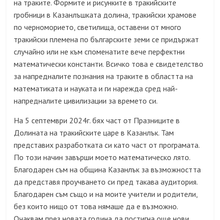
на траките. Формите и рисунките в тракийските
гробници в Казанлъшката долина, тракийски храмове
по черноморието, светилища, оставени от много
тракийски племена по българските земи се придържат
случайно или не към споменатите вече перфектни
математически константи. Всичко това е свидетелство
за напредналите познания на траките в областта на
математиката и науката и ги нарежда сред най-
напредналите цивилизации за времето си.
На 5 септември 2024г. бях част от Празниците в
Долината на тракийските царе в Казанлък. Там
представих разработката си като част от програмата.
По този начин завърши моето математическо лято.
Благодарен съм на община Казанлък за възможността
да представя проучването си пред такава аудитория.
Благодарен съм също и на моите учители и родители,
без които нищо от това нямаше да е възможно.
Очаквам през новата година да постигна още нови