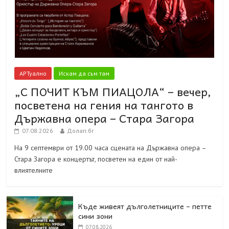
АРТуално
Искам да съм там
„С ПОЧИТ КЪМ ПИАЦОЛА“ – вечер,
посветена на гения на тангото в
Държавна опера – Стара Загора
07.08.2026
Долап.бг
На 9 септември от 19.00 часа сцената на Държавна опера –
Стара Загора е концертът, посветен на един от най-
влиятелните
Къде живеят дълголетниците – петте
сини зони
07.08.2026