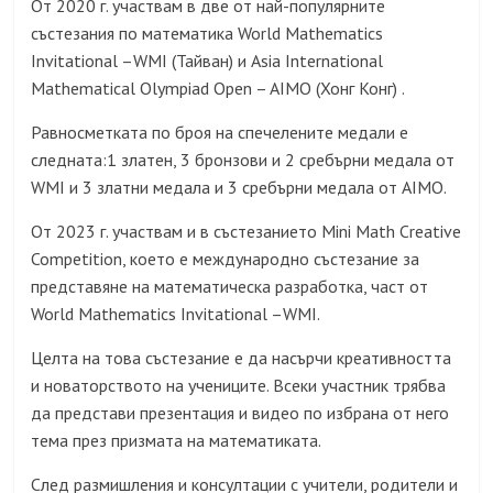
От 2020 г. участвам в две от най-популярните
състезания по математика World Mathematics
Invitational –WMI (Тайван) и Asia International
Mathematical Olympiad Open – AIMO (Хонг Конг) .
Равносметката по броя на спечелените медали е
следната:1 златен, 3 бронзови и 2 сребърни медала от
WMI и 3 златни медала и 3 сребърни медала от AIMO.
От 2023 г. участвам и в състезанието Mini Math Creative
Competition, което е международно състезание за
представяне на математическа разработка, част от
World Mathematics Invitational –WMI.
Целта на това състезание е да насърчи креативността
и новаторството на учениците. Всеки участник трябва
да представи презентация и видео по избрана от него
тема през призмата на математиката.
След размишления и консултации с учители, родители и