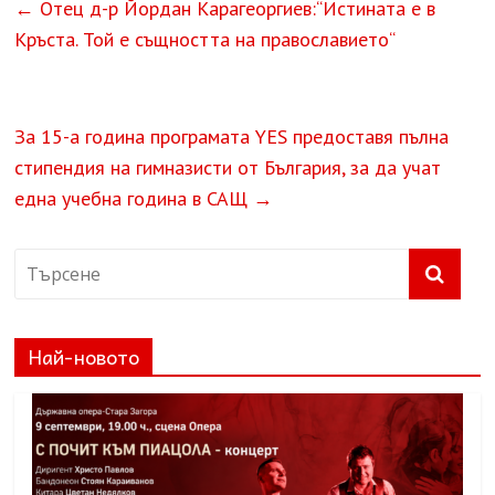
←
Отец д-р Йордан Карагеоргиев:“Истината е в
Кръста. Той е същността на православието“
За 15-а година програмата YES предоставя пълна
стипендия на гимназисти от България, за да учат
една учебна година в САЩ
→
Най-новото