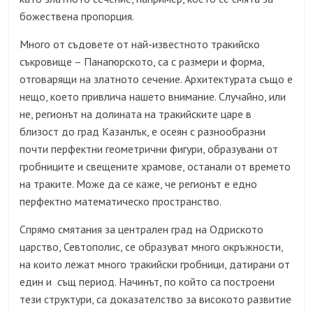
божествена пропорция.
Много от съдовете от най-известното тракийско
съкровище – Панагюрското, са с размери и форма,
отговарящи на златното сечение. Архитектурата също е
нещо, което привлича нашето внимание. Случайно, или
не, регионът на долината на тракийските царе в
близост до град Казанлък, е осеян с разнообразни
почти перфектни геометрични фигури, образувани от
гробниците и свещените храмове, останали от времето
на траките. Може да се каже, че регионът е едно
перфектно математическо пространство.
Спрямо смятания за централен град на Одриското
царство, Севтополис, се образуват много окръжности,
на които лежат много тракийски гробници, датирани от
един и същ период. Начинът, по който са построени
тези структури, са доказателство за високото развитие