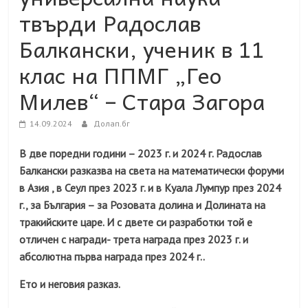
твърди Радослав
Балкански, ученик в 11
клас на ППМГ „Гео
Милев“ – Стара Загора
14.09.2024
Долап.бг
В две поредни години – 2023 г. и 2024 г. Радослав
Балкански разказва на света на математически форуми
в Азия , в Сеул през 2023 г. и в Куала Лумпур през 2024
г., за България – за Розовата долина и Долината на
тракийските царе. И с двете си разработки той е
отличен с награди- трета награда през 2023 г. и
абсолютна първа награда през 2024 г..
Ето и неговия разказ.