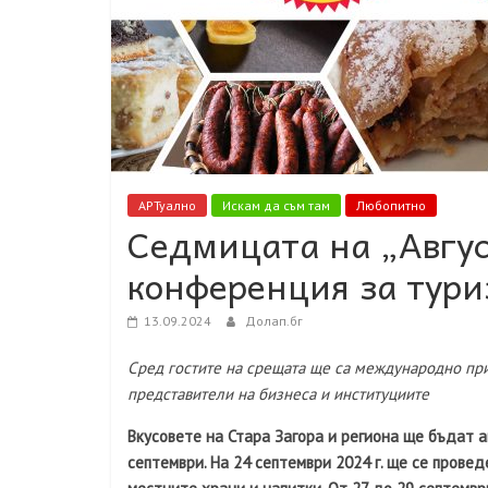
АРТуално
Искам да съм там
Любопитно
Седмицата на „Авгус
конференция за тури
13.09.2024
Долап.бг
Сред гостите на срещата ще са международно при
представители на бизнеса и институциите
Вкусовете на Стара Загора и региона ще бъдат 
септември. На 24 септември 2024 г. ще се прове