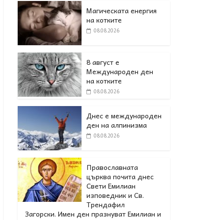
Магическата енергия
на котките
08.08.2026
8 август е
Международен ден
на котките
08.08.2026
Днес е международен
ден на алпинизма
08.08.2026
Православната
църква почита днес
Свети Емилиан
изповедник и Св.
Трендафил
Загорски. Имен ден празнуват Емилиан и