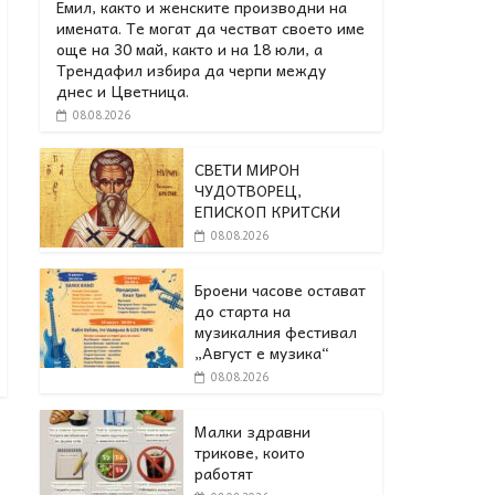
Емил, както и женските производни на
имената. Те могат да честват своето име
още на 30 май, както и на 18 юли, а
Трендафил избира да черпи между
днес и Цветница.
08.08.2026
СВЕТИ МИРОН
ЧУДОТВОРЕЦ,
ЕПИСКОП КРИТСКИ
08.08.2026
Броени часове остават
до старта на
музикалния фестивал
„Август е музика“
08.08.2026
Малки здравни
трикове, които
работят