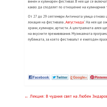
винен и кулинарен фестивал. В нея ще се включа
какво да споделят по отношение на кулинарния 
От 27 до 29 септември Античната улица отново 
локация на фестивала „
Августиада
“. На нея ще 
храни, кулинари, артисти. А централната алея щ
на вкусните преживявания. Музикалната програм
публиката, за която фестивалът е ежегоден праз
Facebook
Twitter
Google+
Pintere
←
Лекция: В чудния свят на Любен Зидаров