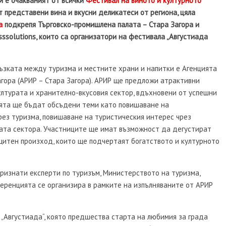
и е очакваният от всички
Фестивал на виното и културното
т представени вина и вкусни деликатеси от региона, цяла
а
подкрепя Търговско-промишлена палата – Стара Загора и
ssolutions, които са организатори на фестивала „Августиада
ъзката между туризма и местните храни и напитки е Агенцията
агора (АРИР – Стара Загора). АРИР ще предложи атрактивни
ултурата и хранително-вкусовия сектор, вдъхновени от успешни
ията ще бъдат обсъдени теми като повишаване на
ез туризма, повишаване на туристическия интерес чрез
ата сектора. Участниците ще имат възможност да дегустират
щитен произход, които ще подчертаят богатството и културното
изнати експерти по туризъм, Министерството на туризма,
еренцията се организира в рамките на изпълняваните от АРИР
„Августиада“, която предшества старта на любимия за града