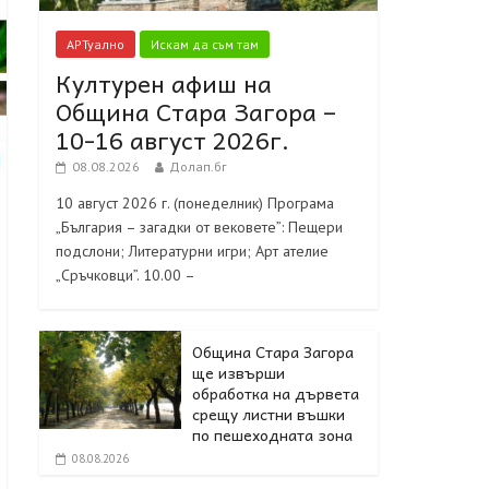
АРТуално
Искам да съм там
Културен афиш на
Община Стара Загора –
10-16 август 2026г.
08.08.2026
Долап.бг
10 август 2026 г. (понеделник) Програма
„България – загадки от вековете”: Пещери
подслони; Литературни игри; Арт ателие
„Сръчковци”. 10.00 –
Община Стара Загора
ще извърши
обработка на дървета
срещу листни въшки
по пешеходната зона
08.08.2026