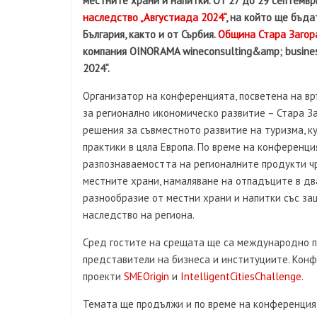
местните храни и напитки. От 27 до 29 септемвр
наследство „Августиада 2024“
, на който ще бъда
България, както и от Сърбия.
Община Стара Загор
компания OINORAMA wineconsulting&amp; busines
2024“.
Организатор на конференцията, посветена на вр
за регионално икономическо развитие – Стара З
решения за съвместното развитие на туризма, к
практики в цяла Европа. По време на конференц
разпознаваемостта на регионалните продукти чр
местните храни, намаляване на отпадъците в дв
разнообразие от местни храни и напитки със за
наследство на региона.
Сред гостите на срещата ще са международно пр
представители на бизнеса и институциите. Конф
проекти
SMEOrigin
и
IntelligentCitiesChallenge.
Темата ще продължи и по време на конференция 