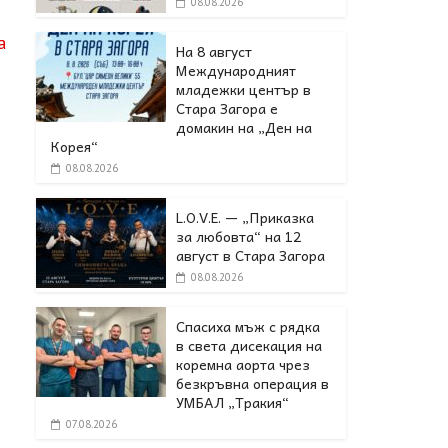
08.08.2026
а
На 8 август
Международният
младежки център в
Стара Загора е
домакин на „Ден на
Корея“
08.08.2026
L.O.V.E. — „Приказка
за любовта“ на 12
август в Стара Загора
08.08.2026
Спасиха мъж с рядка
в света дисекация на
коремна аорта чрез
безкръвна операция в
УМБАЛ „Тракия“
07.08.2026