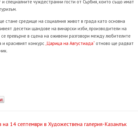
т и специалните чуждестранни гости от Сърбия, които също имат
туризъм.
ще стане средище на социалния живот в града като основна
оживеят десетки щандове на винарски изби, производители на
е се превърне в сцена на оживени разговори между любителите
а и красивият конкурс
„Царица на Августиада“
отново ще радват
ник.
st
 на 14 септември в Художествена галерия-Казанлък