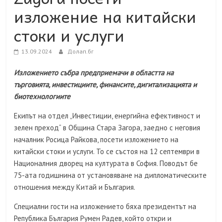
изложение на китайски
стоки и услуги
13.09.2024
Долап.бг
Изложението събра предприемачи в областта на
търговията, инвестициите, финансите, дигитализацията и
биотехнологиите
Екипът на отдел „Инвестиции, енергийна ефективност и
зелен преход“ в Община Стара Загора, заедно с неговия
началник Росица Райкова, посети изложението на
китайски стоки и услуги. То се състоя на 12 септември в
Националния дворец на културата в София. Поводът бе
75-ата годишнина от установяване на дипломатическите
отношения между Китай и България.
Специални гости на изложението бяха президентът на
Република България Румен Радев, който откри и