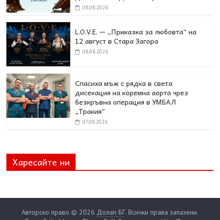
08.08.2026
L.O.V.E. — „Приказка за любовта“ на
12 август в Стара Загора
08.08.2026
Спасиха мъж с рядка в света
дисекация на коремна аорта чрез
безкръвна операция в УМБАЛ
„Тракия“
07.08.2026
Харесайте ни
Авторско право © 2026
Долап БГ
. Всички права запазени.