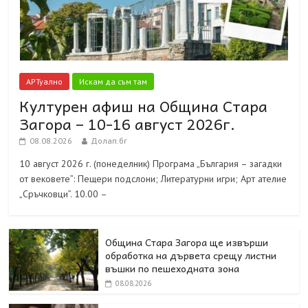
АРТуално
Искам да съм там
Културен афиш на Община Стара
Загора – 10-16 август 2026г.
08.08.2026
Долап.бг
10 август 2026 г. (понеделник) Програма „България – загадки
от вековете”: Пещери подслони; Литературни игри; Арт ателие
„Сръчковци”. 10.00 –
Община Стара Загора ще извърши
обработка на дървета срещу листни
въшки по пешеходната зона
08.08.2026