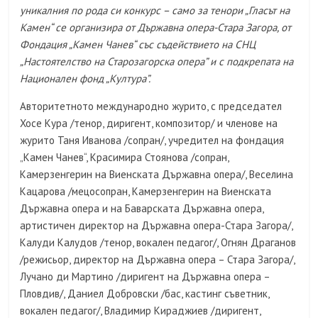
уникалния по рода си конкурс – само за тенори „Гласът на
Камен“ се организира от Държавна опера-Стара Загора, от
Фондация „Камен Чанев“ със съдействието на СНЦ
„Настоятелство на Старозагорска опера” и с подкрепата на
Национален фонд „Култура”.
Авторитетното международно журито, с председател
Хосе Кура /тенор, диригент, композитор/ и членове на
журито Таня Иванова /сопран/, учредител на фондация
„Камен Чанев“, Красимира Стоянова /сопран,
Камерзенгерин на Виенската Държавна опера/, Веселина
Кацарова /мецосопран, Камерзенгерин на Виенската
Държавна опера и на Баварската Държавна опера,
артистичен директор на Държавна опера-Стара Загора/,
Калуди Калудов /тенор, вокален педагог/, Огнян Драганов
/режисьор, директор на Държавна опера – Стара Загора/,
Лучано ди Мартино /диригент на Държавна опера –
Пловдив/, Даниел Добровски /бас, кастинг съветник,
вокален педагог/, Владимир Кираджиев /диригент,