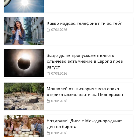
Какво издава телефонът ти за теб?
07.08.2026
Защо да не пропускаме пълното
слънчево затъмнение в Европа през
август
07.08.2026
Мавзолей от късноримската епоха
откриха археолозите на Перперикон
07.08.2026
Наздраве! Днес е Международният
ден на бирата
07.08.2026