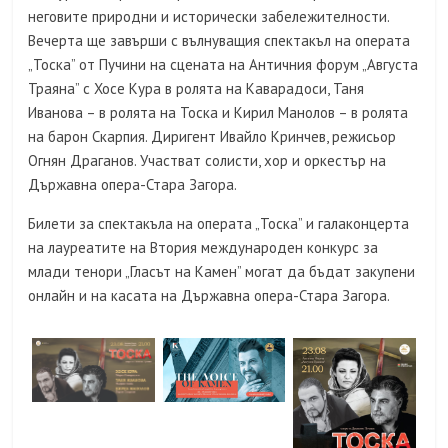
неговите природни и исторически забележителности.
Вечерта ще завърши с вълнуващия спектакъл на операта
„Тоска” от Пучини на сцената на Античния форум „Августа
Траяна” с Хосе Кура в ролята на Каварадоси, Таня
Иванова – в ролята на Тоска и Кирил Манолов – в ролята
на барон Скарпия. Диригент Ивайло Кринчев, режисьор
Огнян Драганов. Участват солисти, хор и оркестър на
Държавна опера-Стара Загора.
Билети за спектакъла на операта „Тоска” и галаконцерта
на лауреатите на Втория международен конкурс за
млади тенори „Гласът на Камен” могат да бъдат закупени
онлайн и на касата на Държавна опера-Стара Загора.