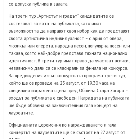
се допуска публика в залата.
На трети тур „Артистът и градът” кандидатите се
състезават за вота на публиката, като имат
възможността да направят своя избор как да представят
своята артистична индивидуалност – с ария от опера,
мюзикъл или оперета, народна песен, популярна песен или
такава, която най-добре представя тяхната национално
идентичност. В трети тур имат право да участват всички,
независимо дали са се класирали за финала на конкурса.
За предвидения извън конкурсната програма трети тур,
който ще се проведе на 25 август, от 19.30 часа на
специално изградена сцена пред Община Стара Загора –
входът за публиката е свободен. Наградата на публиката
ще бъде обявена на заключителния гала концерт на
лауреатите.
Официалната церемония по награждаването и гала
концертът на лауреатите ще се състоят на 27 август от