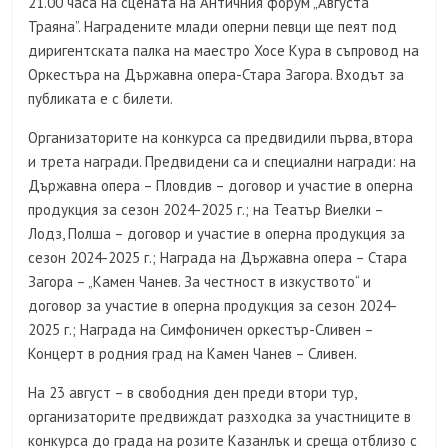
21.00 часа на сцената на Античния форум „Августа
Траяна”. Наградените млади оперни певци ще пеят под
диригентската палка на маестро Хосе Кура в съпровод на
Оркестъра на Държавна опера-Стара Загора. Входът за
публиката е с билети.
Организаторите на конкурса са предвидили първа, втора
и трета награди. Предвидени са и специални награди: на
Държавна опера – Пловдив – договор и участие в оперна
продукция за сезон 2024-2025 г.; на Театър Виелки –
Лодз, Полша – договор и участие в оперна продукция за
сезон 2024-2025 г.; Награда на Държавна опера – Стара
Загора – „Камен Чанев. За честност в изкуството“ и
договор за участие в оперна продукция за сезон 2024-
2025 г.; Награда на Симфоничен оркестър-Сливен –
Концерт в родния град на Камен Чанев – Сливен.
На 23 август – в свободния ден преди втори тур,
организаторите предвиждат разходка за участниците в
конкурса до града на розите Казанлък и среща отблизо с