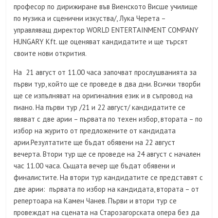
професор по дирижиране във Виенското Висше училище
по музика и сценични изкуства/, Лука Черета –
управляващ директор WORLD ENTERTAINMENT COMPANY
HUNGARY Kft. ще оценяват кандидатите и ще търсят
своите нови открития.
На 21 август от 11.00 часа започват прослушванията за
първи тур, който ще се проведе в два дни. Всички творби
ще се изпълняват на оригиналния език и в съпровод на
пиано. На първи тур /21 и 22 август/ кандидатите се
явяват с две арии – първата по техен избор, втората – по
избор на журито от предложените от кандидата
арии.Резултатите ще бъдат обявени на 22 август
вечерта. Втори тур ще се проведе на 24 август с начален
час 11.00 часа. Същата вечер ще бъдат обявени и
финалистите. На втори тур кандидатите се представят с
две арии: първата по избор на кандидата, втората – от
репертоара на Камен Чанев. Първи и втори тур се
провеждат на сцената на Старозагорската опера без да