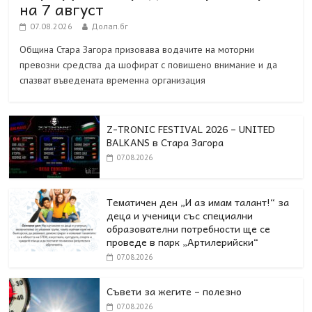
на 7 август
07.08.2026
Долап.бг
Община Стара Загора призовава водачите на моторни
превозни средства да шофират с повишено внимание и да
спазват въведената временна организация
Z-TRONIC FESTIVAL 2026 – UNITED
BALKANS в Стара Загора
07.08.2026
Тематичен ден „И аз имам талант!“ за
деца и ученици със специални
образователни потребности ще се
проведе в парк „Артилерийски“
07.08.2026
Съвети за жегите – полезно
07.08.2026