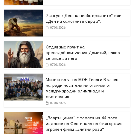
7 август: Ден на необвързаните“ или
„Ден на самотните сърца“.
07.08.2026
Отдаваме почит на
преподобномъченик Дометий, какво
се знае за него
07.08.2026
Министърът на МОН Георги Вълчев
награди носители на отличия от
международни олимпиади и
състезания
07.08.2026
„Завръщания“ е темата на 44-тото
издание на Фестивала на българския
игрален филм „Златна роза“