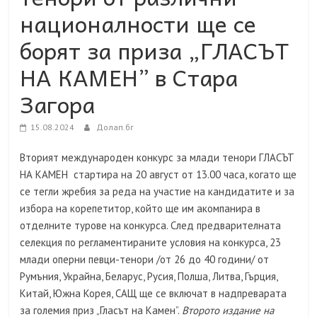
националности ще се
борят за приза „ГЛАСЪТ
НА КАМЕН” в Стара
Загора
15.08.2024
Долап.бг
Вторият международен конкурс за млади тенори ГЛАСЪТ
НА КАМЕН стартира на 20 август от 13.00 часа, когато ще
се тегли жребия за реда на участие на кандидатите и за
избора на корепетитор, който ще им акомпанира в
отделните турове на конкурса. След предварителната
селекция по регламентираните условия на конкурса, 23
млади оперни певци-тенори /от 26 до 40 години/ от
Румъния, Украйна, Беларус, Русия, Полша, Литва, Гърция,
Китай, Южна Корея, САЩ ще се включат в надпреварата
за големия приз „Гласът на Камен”.
Второто издание на