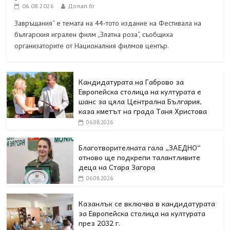
06.08.2026
Долап.бг
Завръщания“ е темата на 44-тото издание на Фестивала на
българския игрален филм „Златна роза“, съобщиха
организаторите от Националния филмов център.
Кандидатурата на Габрово за
Европейска столица на културата е
шанс за цяла Централна България,
каза кметът на града Таня Христова
06.08.2026
Благотворителната гала „ЗАЕДНО“
отново ще подкрепи талантливите
деца на Стара Загора
06.08.2026
Казанлък се включва в кандидатурата
за Европейска столица на културата
през 2032 г.