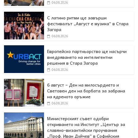
06.08.2026
С латино ритми ще завърши
фестивалът „Август е музика“ в Стара
Загора
06.08.2026
Европейско партньорство ще насърчи
внедряването на интелигентни
решения в Стара Загора
06.08.2026
6 август – Ден на милосърдието и
Световен ден на борбата за забрана
на ядреното оръжие
06.08.2026
Министерският съвет одобри
откриването на Институт „Център за
славяно-византийски проучвания
„Проф. Иван Дуйчев“ в Софийския