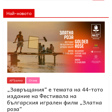
Най-новото
АРТуално
Отзив
„Завръщания“ е темата на 44-тото
издание на Фестивала на
българския игрален филм „Златна
роза“