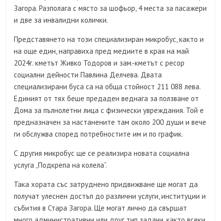
Загора. Разполага с място за шофьор, 4 места за пасажери
и две за инвалидни колички.
Представянето на този специализиран микробус, както и
на още един, направиха пред медиите в края на май
2024г. кметът Живко Тодоров и зам.-кметът с ресор
социални дейности Павлина Делчева. Двата
специализирани буса са на обща стойност 211 088 лева.
Единият от тях беше предаден веднага за ползване от
Дома за пълнолетни лица с физически увреждания. Той е
предназначен за настанените там около 200 души и вече
ги обслужва според потребностите им и по график.
С другия микробус ще се реализира новата социална
услуга „Подкрепа на колела“.
Така хората със затруднено придвижване ще могат да
получат улеснен достъп до различни услуги, институции и
събития в Стара Загора. Ще могат лично да свършат
много административни или друг тип задачи, както всеки