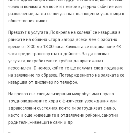
човек и понякога да посетят някое културно събитие или
развлечение, за да се почувстват пълноценни участници в
обществения живот.
Превозът в услугата „Подкрепа на колела“ се извършва в
рамките на община Стара Загора, всеки ден с работно
време от 8.00 до 18.00 часа. Заявката се подава поне 48
часа преди транспортната дейност. За да ползват
услугата, потребителите трябва да притежават
персонален ID номер, който те ще получат след подаване
на заявление по образец. Потвърждението на заявката се
извършва от диспечер по телефон.
На превоз със специализирания микробус имат право
трудноподвижните хора с физически увреждания или
здравословни състояния, които ги затрудняват силно,
както и още живеещите в отдалечени райони, самотни
родители, живеещите сами и др.