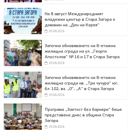
На 8 август Международният
младежки център в Стара Загора е
домакин на „Ден на Корея“
05.08.2026
Започна обновяването на 8-етажна
жилищна сграда на ул. „Георги
Апостолов“ № 16 и 17 в Стара Загора
05.08.2026
Започна обновяването на 8-етажна
жилищна сграда кв. „Три чучура“ юг,
бл. 102, вх. „0“, „А“ в Стара Загора
05.08.2026
Програма „Заетост без бариери“ беше
представена днес в oбщина Стара
Загора
05.08.2026