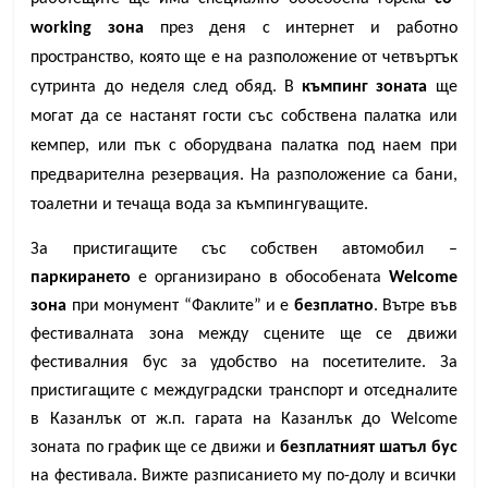
working зона
през деня с интернет и работно
пространство, която ще е на разположение от четвъртък
сутринта до неделя след обяд. В
къмпинг зоната
ще
могат да се настанят гости със собствена палатка или
кемпер, или пък с оборудвана палатка под наем при
предварителна резервация. На разположение са бани,
тоалетни и течаща вода за къмпингуващите.
За пристигащите със собствен автомобил –
паркирането
е организирано в обособената
Welcome
зона
при монумент “Факлите” и е
безплатно
. Вътре във
фестивалната зона между сцените ще се движи
фестивалния бус за удобство на посетителите. За
пристигащите с междуградски транспорт и отседналите
в Казанлък от ж.п. гарата на Казанлък до Welcome
зоната по график ще се движи и
безплатният шатъл бус
на фестивала. Вижте разписанието му по-долу и всички