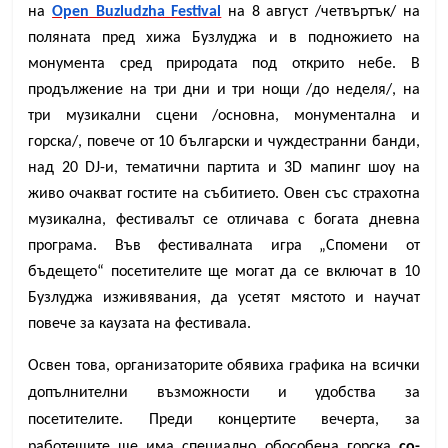
на
Open Buzludzha Festival
на 8 август /четвъртък/ на
поляната пред хижа Бузлуджа и в подножието на
монумента сред природата под открито небе. В
продължение на три дни и три нощи /до неделя/, на
три музикални сцени /основна, монументална и
горска/, повече от 10 български и чуждестранни банди,
над 20 DJ-и, тематични партита и 3D мапинг шоу на
живо очакват гостите на събитието. Овен със страхотна
музикална, фестивалът се отличава с богата дневна
програма. Във фестивалната игра „Спомени от
бъдещето“ посетителите ще могат да се включат в 10
Бузлуджа изживявания, да усетят мястото и научат
повече за каузата на фестивала.
Освен това, организаторите обявиха графика на всички
допълнителни възможности и удобства за
посетителите. Преди концертите вечерта, за
работещите ще има специално обособена горска
co-