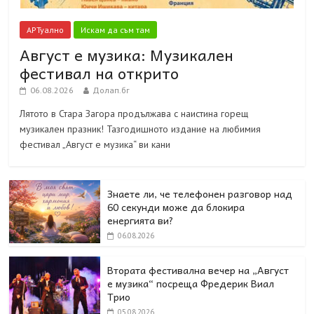
АРТуално
Искам да съм там
Август е музика: Музикален
фестивал на открито
06.08.2026
Долап.бг
Лятото в Стара Загора продължава с наистина горещ
музикален празник! Тазгодишното издание на любимия
фестивал „Август е музика“ ви кани
Знаете ли, че телефонен разговор над
60 секунди може да блокира
енергията ви?
06.08.2026
Втората фестивална вечер на „Август
е музика“ посреща Фредерик Виал
Трио
05.08.2026