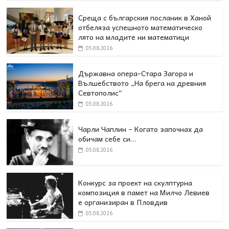
Среща с българския посланик в Ханой
отбеляза успешното математическо
лято на младите ни математици
05.08.2026
Държавна опера-Стара Загора и
Вълшебството „На брега на древния
Севтополис“
05.08.2026
Чарли Чаплин – Когато започнах да
обичам себе си…
05.08.2026
Конкурс за проект на скулптурна
композиция в памет на Милчо Левиев
е организиран в Пловдив
05.08.2026