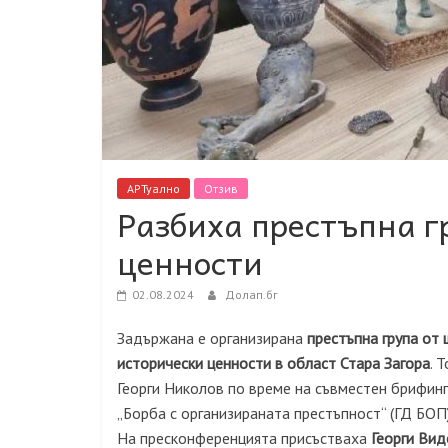
АРТуално
Отзив
Разбиха престъпна г
ценности
02.08.2024
Долап.бг
Задържана е организирана
престъпна група от 
исторически ценности в област Стара Загора
. 
Георги Николов по време на съвместен брифинг
„Борба с организираната престъпност“ (ГД БОП)
На пресконференцията присъстваха
Георги Вид