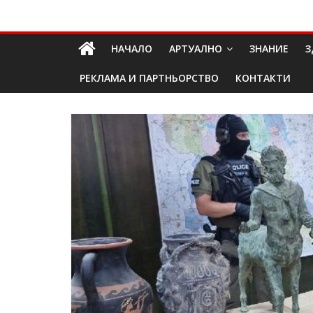
Skip
Долап
to
content
НАЧАЛО
АРТУАЛНО
ЗНАНИЕ
З
БГ
РЕКЛАМА И ПАРТНЬОРСТВО
КОНТАКТИ
култура|
изкуство|
пътешествия|
мода|
събития|
кухня|
реклама|
минало|