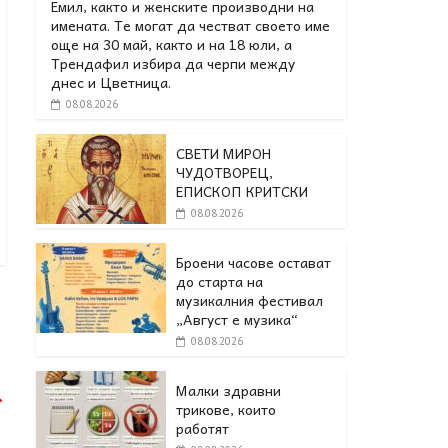
Емил, както и женските производни на
имената. Те могат да честват своето име
още на 30 май, както и на 18 юли, а
Трендафил избира да черпи между
днес и Цветница.
08.08.2026
СВЕТИ МИРОН
ЧУДОТВОРЕЦ,
ЕПИСКОП КРИТСКИ
08.08.2026
Броени часове остават
до старта на
музикалния фестивал
„Август е музика“
08.08.2026
Малки здравни
→
трикове, които
работят