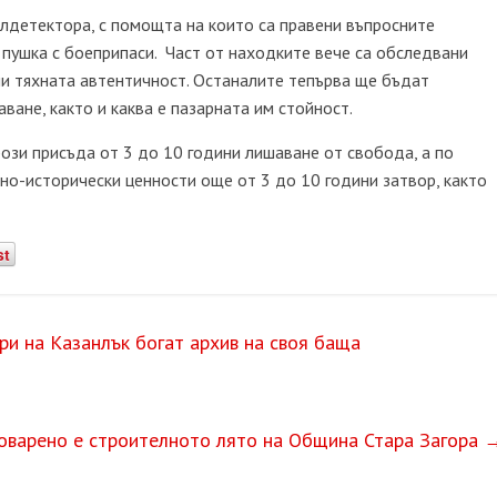
алдетектора, с помощта на които са правени въпросните
 пушка с боеприпаси. Част от находките вече са обследвани
ли тяхната автентичност. Останалите тепърва ще бъдат
ване, както и каква е пазарната им стойност.
грози присъда от 3 до 10 години лишаване от свобода, а по
но-исторически ценности още от 3 до 10 години затвор, както
st
и на Казанлък богат архив на своя баща
оварено е строителното лято на Община Стара Загора