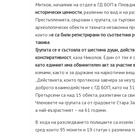
Митков, началник на отдел в ГД БОП в Пловди
исторически ценности
, различни по вид и на р
Престъпленията, свързани с групата, са търгов
археологически обекти и тяхната незаконна про
които н
е са били регистрирани по съответния р
такива
.
Групата се е състояла от шестима души, дейст
конспиративност
, каза Николов. Един от тях е
като единият има обвинителен акт за участие 
измами, както и за държане на наркотични вещ
„Действията, които протекоха завчера за неутр
доброто взаимодействие с ГД БОП, като на 31 
Претърсени са над 15 обекта, разпитани са св
Членовете на групата са от градовете Стара За
а най-възрастният – на 61 години.
В хода на разследването полицаите са иззели 
сред които 95 монети и 19 статуи с различна г