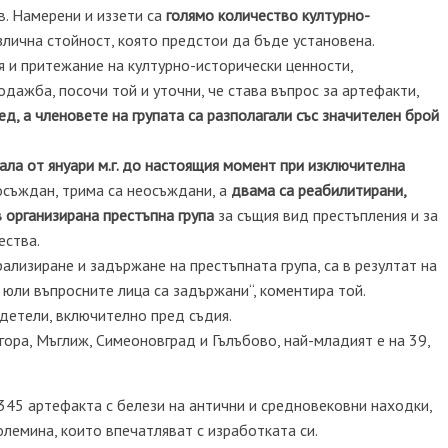
в. Намерени и иззети са
голямо количество културно-
азлична стойност, която предстои да бъде установена.
ия и притежание на културно-исторически ценности,
дажба, посочи той и уточни, че става въпрос за артефакти,
ед, а членовете на групата са разполагали със значителен брой
вала от януари м.г. до настоящия момент при изключителна
 осъждан, трима са неосъждани, а
двама са реабилитирани,
в организирана престъпна група
за същия вид престъпления и за
ества.
ализиране и задържане на престъпната група, са в резултат на
юли въпросните лица са задържани“, коментира той.
идетели, включително пред съдия.
гора, Мъглиж, Симеоновград и Гълъбово, най-младият е на 39,
345 артефакта с белези на антични и средновековни находки,
олемина, които впечатляват с изработката си.