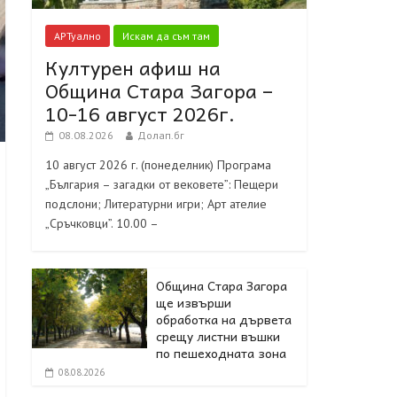
АРТуално
Искам да съм там
Културен афиш на
Община Стара Загора –
10-16 август 2026г.
08.08.2026
Долап.бг
10 август 2026 г. (понеделник) Програма
„България – загадки от вековете”: Пещери
подслони; Литературни игри; Арт ателие
„Сръчковци”. 10.00 –
Община Стара Загора
ще извърши
обработка на дървета
срещу листни въшки
по пешеходната зона
08.08.2026