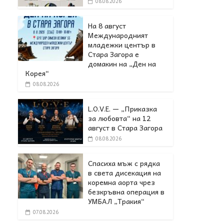
08.08.2026
На 8 август
Международният
младежки център в
Стара Загора е
домакин на „Ден на
Корея“
08.08.2026
L.O.V.E. — „Приказка
за любовта“ на 12
август в Стара Загора
08.08.2026
Спасиха мъж с рядка
в света дисекация на
коремна аорта чрез
безкръвна операция в
УМБАЛ „Тракия“
07.08.2026