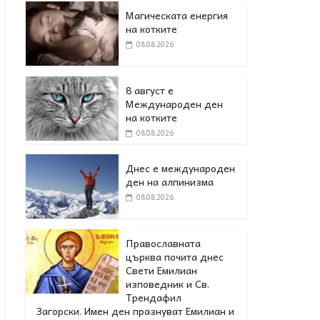
Магическата енергия
на котките
08.08.2026
8 август е
Международен ден
на котките
08.08.2026
Днес е международен
ден на алпинизма
08.08.2026
Православната
църква почита днес
Свети Емилиан
изповедник и Св.
Трендафил
Загорски. Имен ден празнуват Емилиан и