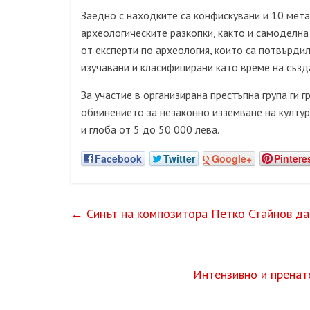
Заедно с находките са конфискувани и 10 мет
археологическите разкопки, както и самоделна
от експерти по археология, които са потвърди
изучавани и класифицирани като време на създа
За участие в организирана престъпна група ги 
обвинението за незаконно изземване на култур
и глоба от 5 до 50 000 лева.
Facebook
Twitter
Google+
Pintere
←
Cинът на композитора Петко Стайнов дар
Интензивно и пренат