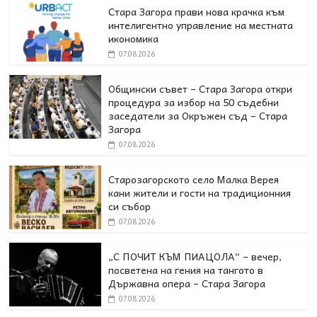
Стара Загора прави нова крачка към
интелигентно управление на местната
икономика
07.08.2026
Общински съвет – Стара Загора откри
процедура за избор на 50 съдебни
заседатели за Окръжен съд – Стара
Загора
07.08.2026
Старозагорското село Малка Верея
кани жители и гости на традиционния
си събор
07.08.2026
„С ПОЧИТ КЪМ ПИАЦОЛА“ – вечер,
посветена на гения на тангото в
Държавна опера – Стара Загора
07.08.2026