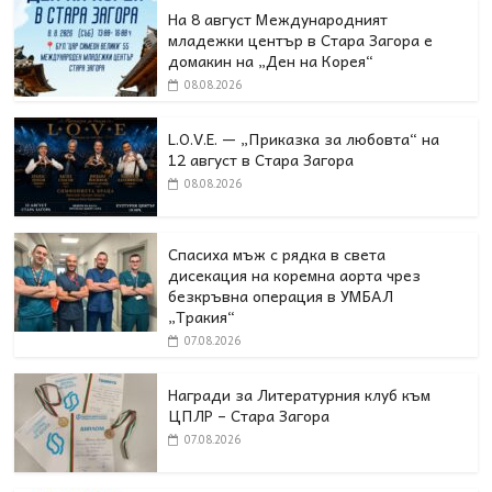
На 8 август Международният
младежки център в Стара Загора е
домакин на „Ден на Корея“
08.08.2026
L.O.V.E. — „Приказка за любовта“ на
12 август в Стара Загора
08.08.2026
Спасиха мъж с рядка в света
дисекация на коремна аорта чрез
безкръвна операция в УМБАЛ
„Тракия“
07.08.2026
Награди за Литературния клуб към
ЦПЛР – Стара Загора
07.08.2026