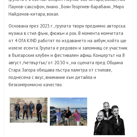
Паунов-саксофон, пиано., Боян Георгиев-барабани., Миро
Найденов-китара, вокал.
Основана през 2023 г., групата твори предимно авторска
музика в стил фънк, фюжън и рок. В момента момчетата
от 4 OfA KIND работят по издаването на албум, който ще
излезе есента. Групата е редовен и запомнящ се участник
в българския клубен и фестивален афиш. Концертът на 8
август /четвъртък/ от 20.30 ч., на сцената пред Община
Стара Загора обещава пъстра палитра от стилове,
поднесена с вкус, внимание към детайла и
безкомпромисно качество.