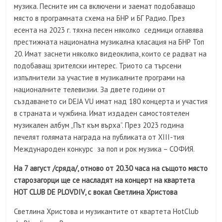
музика. Песните им са включени и заемат подобаващо
място в програмната схема на БНР и БГ Радио. През
есента на 2023 г. тяхна песен няколко седмици оглавява
престижната национална музикална класация на БНР Топ
20. Имат заснети няколко видеоклипа, които се радват на
подобаващ зрителски интерес. Триото са търсени
изпълнители за участие в музикалните програми на
националните телевизии. За двете години от
създаването си DEJA VU имат над 180 концерта и участия
в страната и чужбина. Имат издаден самостоятелен
музикален албум „Път към върха”. През 2023 година
печелят голямата награда на публиката от ХIII-тия
Международен конкурс за поп и рок музика – СОФИЯ.
На 7 август /сряда/, отново от 20.30 часа на същото място
старозагорци ще се насладят на концерт на квартета
HOT CLUB DE PLOVDIV, с вокал Светлина Христова
Светлина Христова и музикантите от квартета HotClub