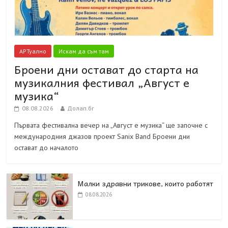
АРТуално
Искам да съм там
Броени дни остават до старта на
музикалния фестивал „Август е
музика“
08.08.2026
Долап.бг
Първата фестивална вечер на „Август е музика“ ще започне с
международния джазов проект Sanix Band Броени дни
остават до началото
Малки здравни трикове, които работят
08.08.2026