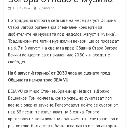
18.07.2024
Долап.бг
По традиция втората седмица на месец август Община
Стара Загора организира специални концерти за
любителите на музиката под надслов „Август е музика“.
Традиционните летни музикални вечери ще се проведат
на 6, 7 и 8 август на сцената пред Община Стара Загора.
Всички концерти са с начален час 20.30 ч. и входът е
свободен.
На 6 август /вторник/, от 20.30 часа на сцената пред
Общината излиза трио DEJA VU
DEJA VU са Миро Станчев, Бранимир Недков и Дражо
Бошнаков. Три момчета, които успешно съчетават поп
пеене с оперно звучене. Репертоарът, който се състои от
над 35 песни, те изпълняват на 6 езика. Триото
представят с нови вокални аранжименти световни поп и
рок хитове, българска и балканска, както и своя авторска