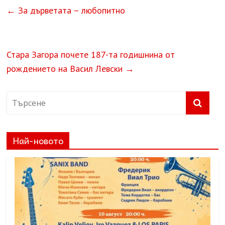
←
За дърветата – любопитно
Стара Загора почете 187-та годишнина от
рождението на Васил Левски
→
Най-новото