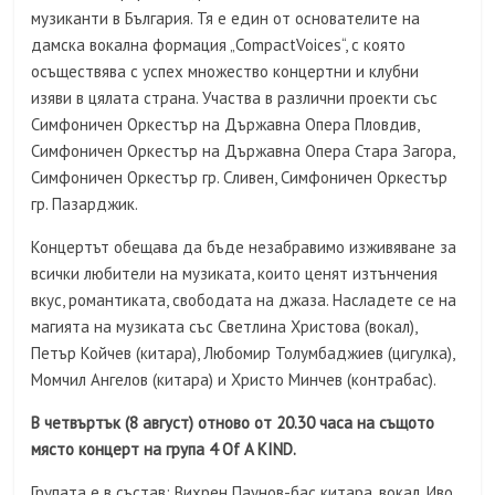
музиканти в България. Тя е един от основателите на
дамска вокална формация „CompactVoices“, с която
осъществява с успех множество концертни и клубни
изяви в цялата страна. Участва в различни проекти със
Симфоничен Оркестър на Държавна Опера Пловдив,
Симфоничен Оркестър на Държавна Опера Стара Загора,
Симфоничен Оркестър гр. Сливен, Симфоничен Оркестър
гр. Пазарджик.
Концертът обещава да бъде незабравимо изживяване за
всички любители на музиката, които ценят изтънчения
вкус, романтиката, свободата на джаза. Насладете се на
магията на музиката със Светлина Христова (вокал),
Петър Койчев (китара), Любомир Толумбаджиев (цигулка),
Момчил Ангелов (китара) и Христо Минчев (контрабас).
В четвъртък (8 август) отново от 20.30 часа на същото
място концерт на група 4 Of A KIND.
Групата е в състав: Вихрен Паунов-бас китара, вокал, Иво