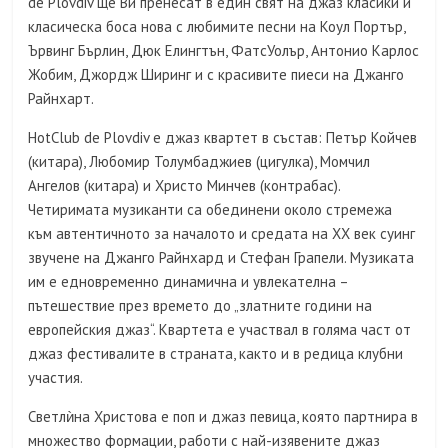
de Plovdiv ще Ви пренесат в един свят на джаз класики и
класическа боса нова с любимите песни на Коул Портър,
Ървинг Бърлин, Дюк Елингтън, ФатсУолър, Антонио Карлос
Жобим, Джордж Ширинг и с красивите пиеси на Джанго
Райнхарт.
HotClub de Plovdiv е джаз квартет в състав: Петър Койчев
(китара), Любомир Толумбаджиев (цигулка), Момчил
Ангелов (китара) и Христо Минчев (контрабас).
Четиримата музиканти са обединени около стремежа
към автентичното за началото и средата на ХХ век суинг
звучене на Джанго Райнхард и Стефан Грапели. Музиката
им е едновременно динамична и увлекателна –
пътешествие през времето до „златните години на
европейския джаз“. Квартета е участвал в голяма част от
джаз фестивалите в страната, както и в редица клубни
участия.
Светлѝна Христова е поп и джаз певица, която партнира в
множество формации, работи с най-изявените джаз