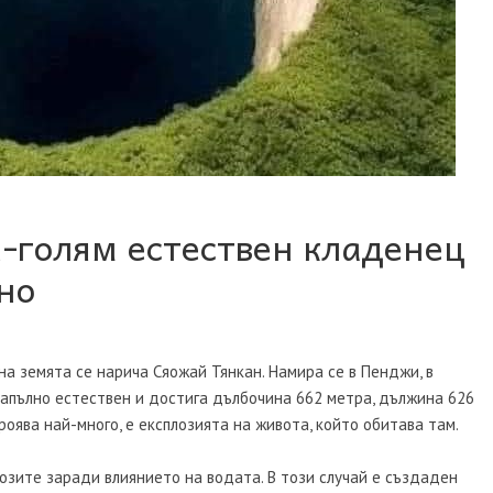
-голям естествен кладенец
но
а земята се нарича Сяожай Тянкан. Намира се в Пенджи, в
напълно естествен и достига дълбочина 662 метра, дължина 626
роява най-много, е експлозията на живота, който обитава там.
озите заради влиянието на водата. В този случай е създаден