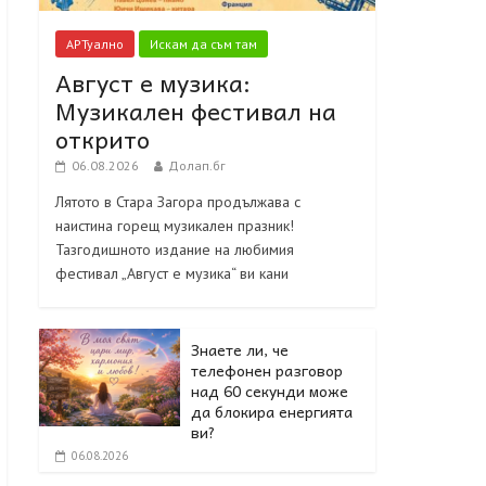
АРТуално
Искам да съм там
Август е музика:
Музикален фестивал на
открито
06.08.2026
Долап.бг
Лятото в Стара Загора продължава с
наистина горещ музикален празник!
Тазгодишното издание на любимия
фестивал „Август е музика“ ви кани
Знаете ли, че
телефонен разговор
над 60 секунди може
да блокира енергията
ви?
06.08.2026