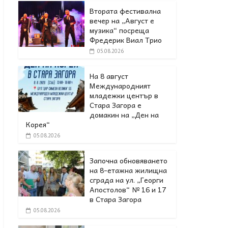
Втората фестивална
вечер на „Август е
музика“ посреща
Фредерик Виал Трио
05.08.2026
На 8 август
Международният
младежки център в
Стара Загора е
домакин на „Ден на
Корея“
05.08.2026
Започна обновяването
на 8-етажна жилищна
сграда на ул. „Георги
Апостолов“ № 16 и 17
в Стара Загора
05.08.2026