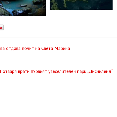
st
ква отдава почит на Света Марина
 отваря врати първият увеселителен парк „Дисниленд“