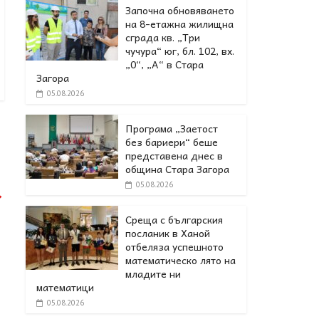
Започна обновяването
на 8-етажна жилищна
сграда кв. „Три
чучура“ юг, бл. 102, вх.
„0“, „А“ в Стара
Загора
05.08.2026
Програма „Заетост
без бариери“ беше
представена днес в
oбщина Стара Загора
05.08.2026
→
Среща с българския
посланик в Ханой
отбеляза успешното
математическо лято на
младите ни
математици
05.08.2026