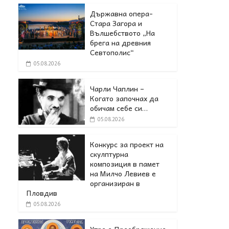
Държавна опера-
Стара Загора и
Вълшебството „На
брега на древния
Севтополис“
05.08.2026
Чарли Чаплин –
Когато започнах да
обичам себе си…
05.08.2026
Конкурс за проект на
скулптурна
композиция в памет
на Милчо Левиев е
организиран в
Пловдив
05.08.2026
Утре е Преображение