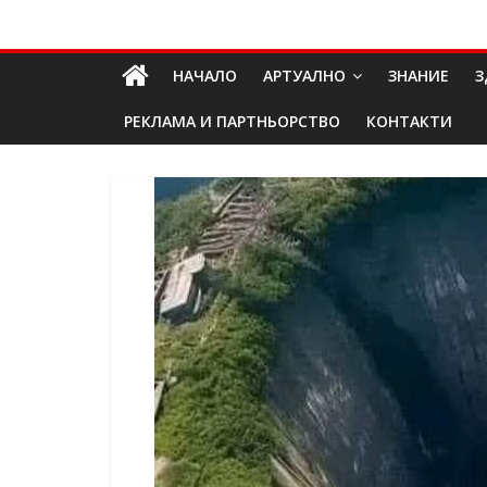
Skip
Долап
to
content
НАЧАЛО
АРТУАЛНО
ЗНАНИЕ
З
БГ
РЕКЛАМА И ПАРТНЬОРСТВО
КОНТАКТИ
култура|
изкуство|
пътешествия|
мода|
събития|
кухня|
реклама|
минало|