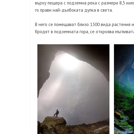
върху пещера с подземна река с размери 8,5 ки
го прави най-дълбоката дупка в света.
В него се помещават близо 1300 вида растения 
бродят в подземната гора, се откроява мъгливат