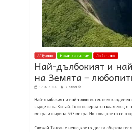
АРТуално
Искам да съм там
Любопитно
Най-дълбокият и най
на Земята – любопит
17.07.2024
Долап.бг
Най-дълбокият и най-голям естествен кладенец н
сърцето на Китай. Този невероятен кладенец е 
метра и ширина 537 метра. Но това, което се отк
Сяожай Тянкан е нещо, което доста обърква геол