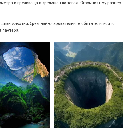
лометра и преливаща в зрелищен водопад. Огромният му размер
и диви животни. Сред най-очарователните обитатели, които
а пантера.