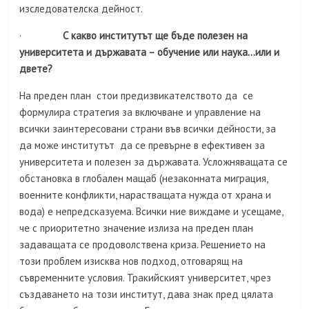
изследователска дейност.
·
С какво институтът ще бъде полезен на
университета и държавата – обучение или наука…или и
двете?
На преден план стои предизвикателството да се
формулира стратегия за включване и управление на
всички заинтересовани страни във всички дейности, за
да може институтът да се превърне в ефективен за
университета и полезен за държавата. Усложняващата се
обстановка в глобален мащаб (незаконната миграция,
военните конфликти, нарастващата нужда от храна и
вода) e непредсказуема. Всички ние виждаме и усещаме,
че с приоритетно значение излиза на преден план
задаващата се продоволствена криза. Решението на
този проблем изисква нов подход, отговарящ на
съвременните условия. Тракийският университет, чрез
създаването на този институт, дава знак пред цялата