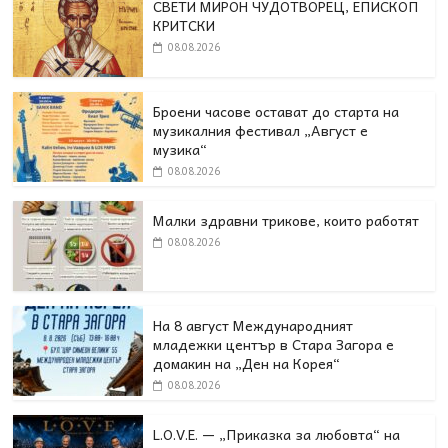
СВЕТИ МИРОН ЧУДОТВОРЕЦ, ЕПИСКОП
КРИТСКИ
08.08.2026
Броени часове остават до старта на
музикалния фестивал „Август е
музика“
08.08.2026
Малки здравни трикове, които работят
08.08.2026
На 8 август Международният
младежки център в Стара Загора е
домакин на „Ден на Корея“
08.08.2026
L.O.V.E. — „Приказка за любовта“ на