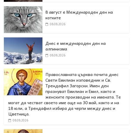
8 август е Международен ден на
котките
08.08.2026
Днес е международен ден на
алпинизма
08.08.2026
Православната църква почита днес
Свети Емилиан изповедник и Св.
Трендафил Загорски. Имен ден
празнуват Емилиан и Емил, както и
женските производни на имената. Те
могат да честват своето име още на 30 май, както и на
18 юли, а Трендафил избира да черпи между днес и
Цветница.
08.08.2026