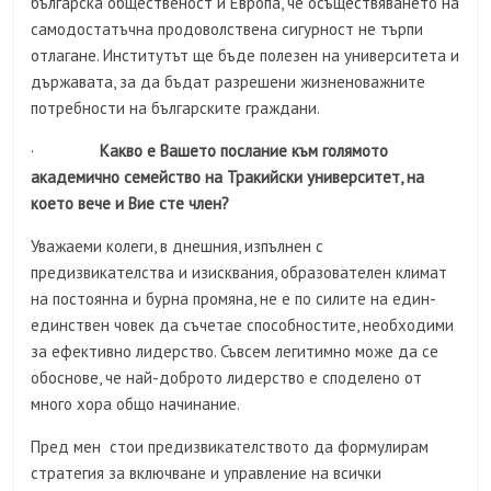
българска общественост и Европа, че осъществяването на
самодостатъчна продоволствена сигурност не търпи
отлагане. Институтът ще бъде полезен на университета и
държавата, за да бъдат разрешени жизненоважните
потребности на българските граждани.
·
Какво е Вашето послание към голямото
академично семейство на Тракийски университет, на
което вече и Вие сте член?
Уважаеми колеги, в днешния, изпълнен с
предизвикателства и изисквания, образователен климат
на постоянна и бурна промяна, не е по силите на един-
единствен човек да съчетае способностите, необходими
за ефективно лидерство. Съвсем легитимно може да се
обоснове, че най-доброто лидерство е споделено от
много хора общо начинание.
Пред мен стои предизвикателството да формулирам
стратегия за включване и управление на всички