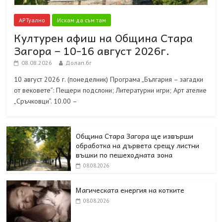
АРТуално
Искам да съм там
Културен афиш на Община Стара
Загора – 10-16 август 2026г.
08.08.2026
Долап.бг
10 август 2026 г. (понеделник) Програма „България – загадки
от вековете”: Пещери подслони; Литературни игри; Арт ателие
„Сръчковци”. 10.00 –
Община Стара Загора ще извърши
обработка на дървета срещу листни
въшки по пешеходната зона
08.08.2026
Магическата енергия на котките
08.08.2026