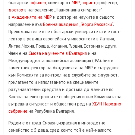
български
офицер
, комисар от
МВР
,
юрист
, професор,
доктор
в направление „Национална сигурност“
в
Академията на МВР
и доктор на науките в същото
направление във
Военна академия „Георги Раковски“
.
Преподавател е в пет български университета и е гост-
лектор в редица европейски университети в Латвия,
Литва, Чехия, Полша, Испания, Гърция, Естония и други.
Член е на
Съюза на учените в България
и на
Международната полицейска асоциация (IPA). Бил е
заместник-ректор на Академията на МВР и сътрудник
към Комисията за контрол над службите за сигурност,
прилагането и използването на специалните
разузнавателни средства и достъпа до данните по
Закона за електронните съобщения и към Комисията за
вътрешна сигурност и обществен ред на
XLVII Народно
събрание
на Република България.
Родом е от град Смолян, израснал в многодетно
семейство с 5 деца, сред които той е най-малкото.