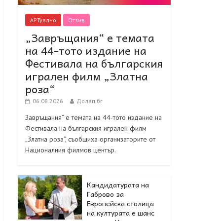
АРТуално
Отзив
„Завръщания“ е темата
на 44-тото издание на
Фестивала на българския
игрален филм „Златна
роза“
06.08.2026
Долап.бг
Завръщания“ е темата на 44-тото издание на
Фестивала на българския игрален филм
„Златна роза“, съобщиха организаторите от
Националния филмов център.
Кандидатурата на
Габрово за
Европейска столица
на културата е шанс