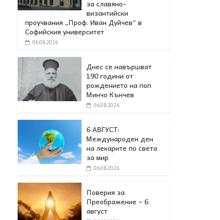
за славяно-
византийски
проучвания „Проф. Иван Дуйчев“ в
Софийския университет
06.08.2026
Днес се навършват
190 години от
рождението на поп
Минчо Кънчев
06.08.2026
6 АВГУСТ:
Международен ден
на лекарите по света
за мир
06.08.2026
Поверия за
Преображение – 6
август