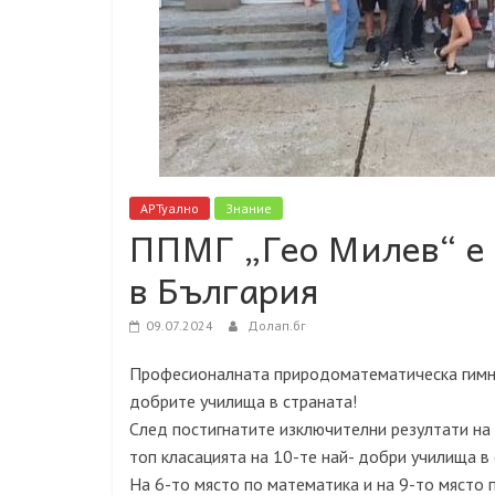
АРТуално
Знание
ППМГ „Гео Милев“ е
в България
09.07.2024
Долап.бг
Професионалната природоматематическа гимназ
добрите училища в страната!
След постигнатите изключителни резултати на
топ класацията на 10-те най- добри училища в 
На 6-то място по математика и на 9-то място 