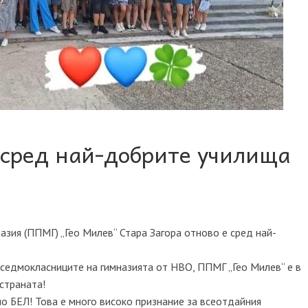
 сред най-добрите училища
ия (ППМГ) „Гео Милев“ Стара Загора отново е сред най-
 седмокласниците на гимназията от НВО, ППМГ „Гео Милев“ е в
страната!
по БЕЛ! Това е много високо признание за всеотдайния