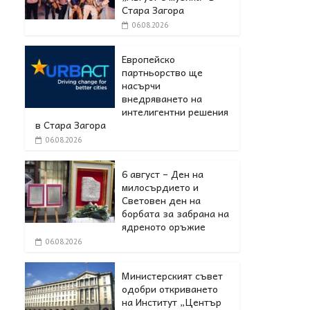
Стара Загора
06.08.2026
Европейско
партньорство ще
насърчи
внедряването на
интелигентни решения
в Стара Загора
06.08.2026
6 август – Ден на
милосърдието и
Световен ден на
борбата за забрана на
ядреното оръжие
06.08.2026
Министерският съвет
одобри откриването
на Институт „Център