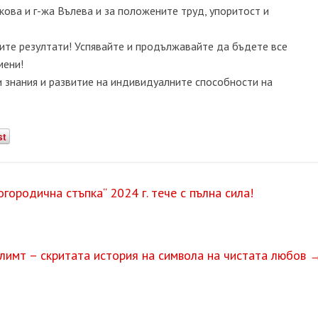
ова и г-жа Вълева и за положените труд, упоритост и
тите резултати! Успявайте и продължавайте да бъдете все
мени!
и знания и развитие на индивидуалните способности на
st
ородична стъпка“ 2024 г. тече с пълна сила!
Климт – скритата история на символа на чистата любов