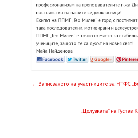
професионализъм на преподавателите г-жа Дик
постоянство на нашите седмокласници!
Екипът на ППМГ „Гео Милев“ е горд с постигна
така последователни, мотивирани и целеустре
ППМГ „Гео Милев“ е точното място за стабилн
учениците, защото те са духът на новия свят!
Майа Найденова
Facebook
Twitter
Google+
Pintere
←
Записването на участниците за НТФС „Бог
„Целувката“ на Густав 