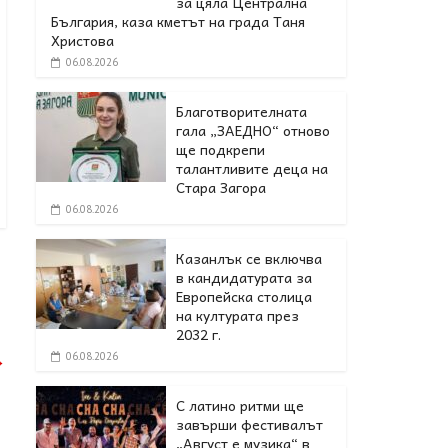
за цяла Централна
България, каза кметът на града Таня
Христова
06.08.2026
Благотворителната
гала „ЗАЕДНО“ отново
ще подкрепи
талантливите деца на
Стара Загора
06.08.2026
Казанлък се включва
в кандидатурата за
Европейска столица
на културата през
2032 г.
→
06.08.2026
С латино ритми ще
завърши фестивалът
„Август е музика“ в