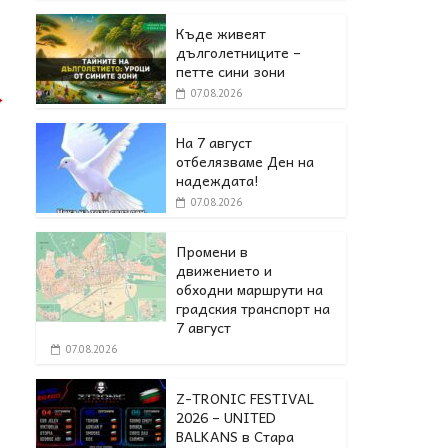
Къде живеят
дълголетниците –
петте сини зони
→
07.08.2026
На 7 август
отбелязваме Ден на
надеждата!
07.08.2026
Промени в
движението и
обходни маршрути на
градския транспорт на
7 август
07.08.2026
Z-TRONIC FESTIVAL
2026 – UNITED
BALKANS в Стара