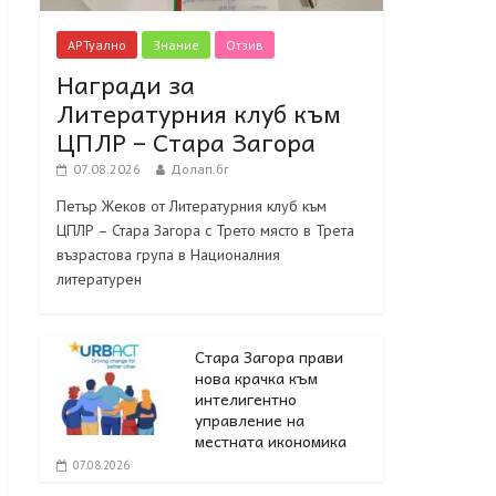
АРТуално
Знание
Отзив
Награди за
Литературния клуб към
ЦПЛР – Стара Загора
07.08.2026
Долап.бг
Петър Жеков от Литературния клуб към
ЦПЛР – Стара Загора с Трето място в Трета
възрастова група в Националния
литературен
Стара Загора прави
нова крачка към
интелигентно
управление на
местната икономика
07.08.2026