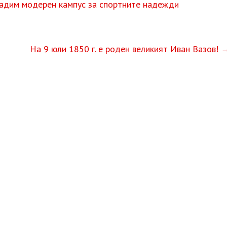
адим модерен кампус за спортните надежди
На 9 юли 1850 г. е роден великият Иван Вазов!