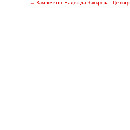
←
Зам.-кметът Надежда Чакърова: Ще изгр