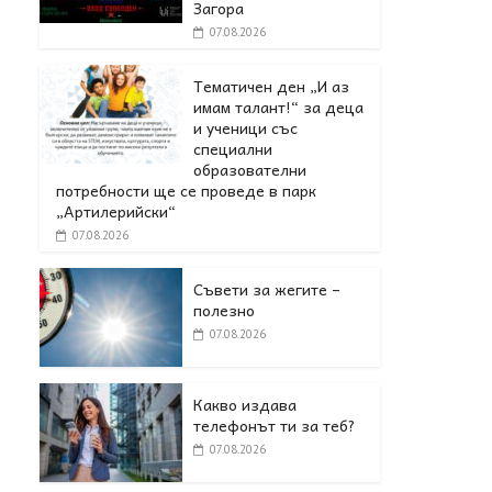
Загора
07.08.2026
Тематичен ден „И аз
имам талант!“ за деца
и ученици със
специални
образователни
потребности ще се проведе в парк
„Артилерийски“
07.08.2026
Съвети за жегите –
полезно
07.08.2026
Какво издава
телефонът ти за теб?
07.08.2026