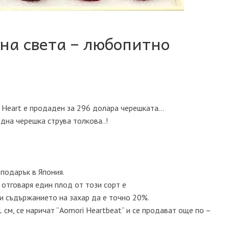
на света – любопитно
o Heart е продаден за 296 долара черешката…
една черешка струва толкова..!
 подарък в Япония.
 отговаря един плод от този сорт е
,и съдържанието на захар да е точно 20%.
м, се наричат ​​​​“Aomori Heartbeat“ и се продават още по –