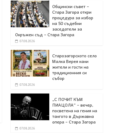
Общински съвет –
Стара Загора откри
процедура за избор
на 50 съдебни
заседатели за
Окръжен съд – Стара Загора
07.08.2026
Старозагорското село
Малка Верея кани
жители и гости на
традиционния си
събор
07.08.2026
„С ПОЧИТ КЪМ
ПИАЦОЛА“ – вечер,
посветена на гения на
тангото в Държавна
опера – Стара Загора
07.08.2026