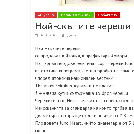
АРТуално
Искам да съм там
Любопитно
Най-скъпите череши 
09.07.2024
Долап.бг
Най – скъпите череши
се продават в Япония, в префектура Аомори
На търг за плодове, елитният сорт череши Jun
не стотина килограма, а една бройка т.е. само 
Според японския национален вестник
The Asahi Shimbun, купувачът е платил
$ 4 440 за кутия,съдържаща 15 броя череши
Черешите Juno Heart се считат за превъзходен
Изискванията за стандарта на които трябва да
диаметърът на зрънцето да е повече от 2,8 см
Плодовете Juno Heart, чийто диаметър е от 3,1 с
скъпо.