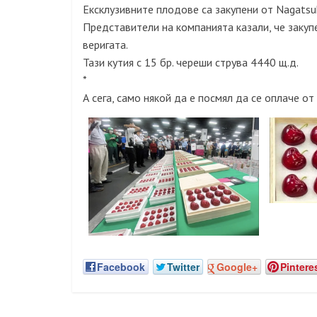
Ексклузивните плодове са закупени от Nagatsuk
Представители на компанията казали, че заку
веригата.
Тази кутия с 15 бр. череши струва 4440 щ.д.
*
А сега, само някой да е посмял да се оплаче от
Facebook
Twitter
Google+
Pintere