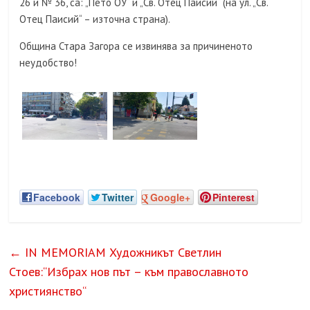
26 и № 36, са: „Пето ОУ“ и „Св. Отец Паисий“ (на ул. „Св.
Отец Паисий“ – източна страна).
Община Стара Загора се извинява за причиненото
неудобство!
Facebook
Twitter
Google+
Pinterest
←
IN MEMORIAM Художникът Светлин
Стоев:“Избрах нов път – към православното
християнство“