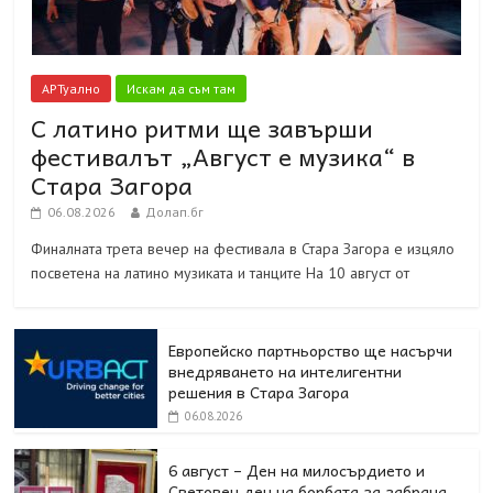
АРТуално
Искам да съм там
С латино ритми ще завърши
фестивалът „Август е музика“ в
Стара Загора
06.08.2026
Долап.бг
Финалната трета вечер на фестивала в Стара Загора е изцяло
посветена на латино музиката и танците На 10 август от
Европейско партньорство ще насърчи
внедряването на интелигентни
решения в Стара Загора
06.08.2026
6 август – Ден на милосърдието и
Световен ден на борбата за забрана