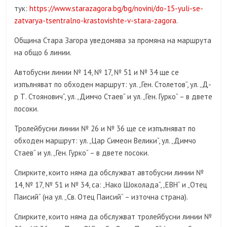
тук:
https://www.starazagora.bg/bg/novini/do-15-yuli-se-
zatvarya-tsentralno-krastovishte-v-stara-zagora
.
Община Стара Загора уведомява за промяна на маршрута
на общо 6 линии.
Автобусни линии № 14, № 17, № 51 и № 34 ще се
изпълняват по обходен маршрут: ул. „Ген. Столетов“, ул. „Д-
р Т. Стоянович“, ул. „Димчо Стаев“ и ул. „Ген. Гурко“ – в двете
посоки.
Тролейбусни линии № 26 и № 36 ще се изпълняват по
обходен маршрут: ул. „Цар Симеон Велики“, ул. „Димчо
Стаев“ и ул. „Ген. Гурко“ – в двете посоки.
Спирките, които няма да обслужват автобусни линии №
14, № 17, № 51 и № 34, са: „Нако Шоколада“, „ЕВН“ и „Отец
Паисий“ (на ул. „Св. Отец Паисий“ – източна страна).
Спирките, които няма да обслужват тролейбусни линии №