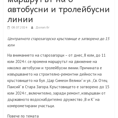
автобусни и тролейбусни
линии
08.07.2024
Долап.бг
Централното старозагорско кръстовище е затворено до 15
юли
На вниманието на старозагорци – от днес, 8 юли, до 11
юли 2024 г. се променя маршрутът на движение на
няколко автобусни и тролейбусни линии. Причината е
извършването на строително-ремонтни дейности на
кръстовището на бул. „Цар Симеон Велики“ и ул. „Св. Отец
Паисий“ в Стара Загора. Кръстовището е затворено до 15
юли 2024 г., включително, заради ремонт, извършван от
държавното водоснабдително дружество „В и К“ на
компрометирани участъци.
Повече по темата