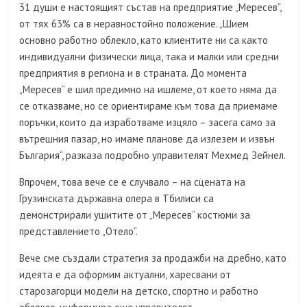
31 души е настоящият състав на предприятие „Мересев“,
от тях 63% са в неравностойно положение. „Шием
основно работно облекло, като клиентите ни са както
индивидуални физически лица, така и малки или средни
предприятия в региона и в страната. До момента
„Мересев“ е шил предимно на ишлеме, от което няма да
се отказваме, но се ориентираме към това да приемаме
поръчки, които да изработваме изцяло – засега само за
вътрешния пазар, но имаме планове да излезем и извън
България“, разказа подробно управителят Мехмед Зейнел.
Впрочем, това вече се е случвало – на сцената на
Грузинската държавна опера в Тбилиси са
демонстрирали ушитите от „Мересев“ костюми за
представлението „Отело“.
Вече сме създали стратегия за продажби на дребно, като
идеята е да оформим актуални, харесвани от
старозагорци модели на детско, спортно и работно