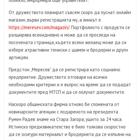
облекло, информира още управителят.
От дружеството планират съвсем скоро да пуснат онлайн
магазин, върви регистрацията му, а линкът е
https://meresev.com/magazin/
. Портфолиото с продукти се
разширява всекидневно и може да се проследи на
посочената страница, където всеки желаещ може да си
избере атрактивни тениски с щампи и бродерии и други
артикули.
Предстои „Мересев“ да се регистрира като социално
предприятие. Дружеството отговаря на всички
необходими критерии и е въпрос на време да се подадат
документите пред МТСП и да се получат документите.
Наскоро общинската фирма отново бе спомената от
новинарските агенции с подареното на президента
Румен Радев знаме на Стара Загора, ушито за 24 часа.
Истинско предизвикателство е било толкова скоростно
да се осигури материалът и бродерията да се изпълни на