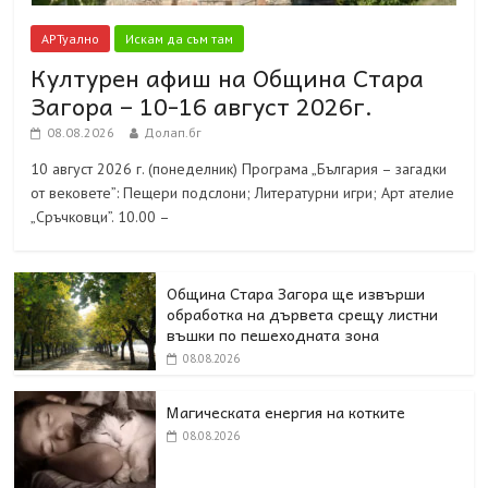
АРТуално
Искам да съм там
Културен афиш на Община Стара
Загора – 10-16 август 2026г.
08.08.2026
Долап.бг
10 август 2026 г. (понеделник) Програма „България – загадки
от вековете”: Пещери подслони; Литературни игри; Арт ателие
„Сръчковци”. 10.00 –
Община Стара Загора ще извърши
обработка на дървета срещу листни
въшки по пешеходната зона
08.08.2026
Магическата енергия на котките
08.08.2026