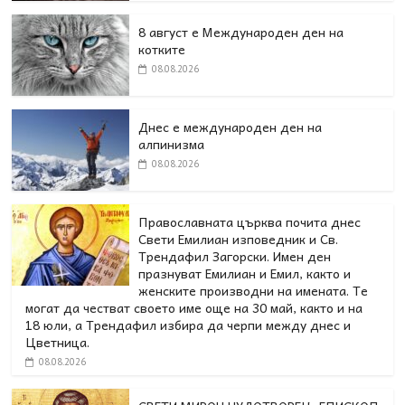
8 август е Международен ден на
котките
08.08.2026
Днес е международен ден на
алпинизма
08.08.2026
Православната църква почита днес
Свети Емилиан изповедник и Св.
Трендафил Загорски. Имен ден
празнуват Емилиан и Емил, както и
женските производни на имената. Те
могат да честват своето име още на 30 май, както и на
18 юли, а Трендафил избира да черпи между днес и
Цветница.
08.08.2026