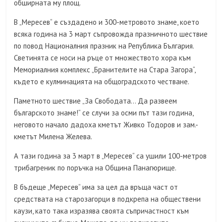
обширната му площ.
В „Мересев“ е създадено и 300-метровото знаме, което
всяка година на 3 март съпровожда празничното шествие
по повод Националния празник на Република България.
Светинята се носи на ръце от множеството хора към
Мемориалния комплекс „Бранителите на Стара Загора“,
където е кулминацията на общоградското честване.
Паметното шествие „За Свободата… Да развеем
българското знаме!“ се случи за осми път тази година,
неговото начало дадоха кметът Живко Тодоров и зам.-
кметът Милена Желева.
А тази година за 3 март в „Мересев“ са ушили 100-метров
трибагреник по поръчка на Община Панагюрище.
В бъдеще „Мересев“ има за цел да връща част от
средствата на старозагорци в подкрепа на обществени
каузи, като така изразява своята съпричастност към