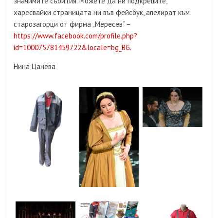
значимите събития. Можете да ни подкрепите,
харесвайки страницата ни във фейсбук, апелират към
старозагорци от фирма „Мересев“ –
https://www.facebook.com/profile.php?
id=100075781459722&locale=bg_BG.
Нина Цанева