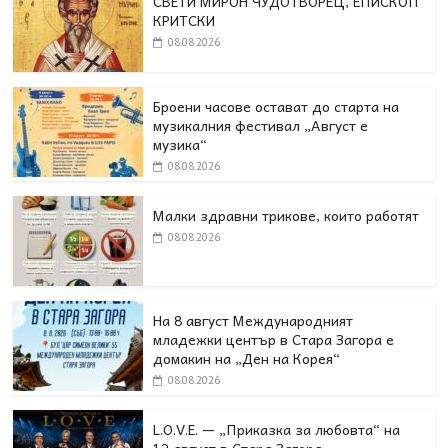
СВЕТИ МИРОН ЧУДОТВОРЕЦ, ЕПИСКОП
КРИТСКИ
08.08.2026
Броени часове остават до старта на
музикалния фестивал „Август е
музика“
08.08.2026
Малки здравни трикове, които работят
08.08.2026
На 8 август Международният
младежки център в Стара Загора е
домакин на „Ден на Корея“
08.08.2026
L.O.V.E. — „Приказка за любовта“ на