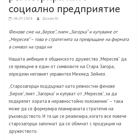
социално предприятие
06.07.2024
Долап.бг
Фенове сме на „Берое“, пием „Загорка“ и купуваме от
„Мересев“ – това е стратегията за превръщане на фирмата
в символ на града ни
Нашата амбиция е общинското дружество „Мересев“ да
се превърне в един от символите на Стара Загора,
определи неговият управител Мехмед Зейнел.
„Старозагорци поддържат като ревностни фенове
„Берое“, пият „Загорка“ и купуват от „Мересев“, за да
подкрепят хората в неравностойно положение“ – така
може да се формулира планираната стратегия на
ръководството. И тя ще се реализира, когато все повече
старозагорци започнат да се обличат с продукция на
дружеството.