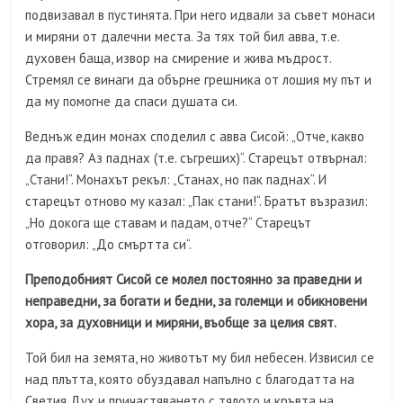
подвизавал в пустинята. При него идвали за съвет монаси
и миряни от далечни места. За тях той бил авва, т.е.
духовен баща, извор на смирение и жива мъдрост.
Стремял се винаги да обърне грешника от лошия му път и
да му помогне да спаси душата си.
Веднъж един монах споделил с авва Сисой: „Отче, какво
да правя? Аз паднах (т.е. съгреших)“. Старецът отвърнал:
„Стани!“. Монахът рекъл: „Станах, но пак паднах“. И
старецът отново му казал: „Пак стани!“. Братът възразил:
„Но докога ще ставам и падам, отче?“ Старецът
отговорил: „До смъртта си“.
Преподобният Сисой се молел постоянно за праведни и
неправедни, за богати и бедни, за големци и обикновени
хора, за духовници и миряни, въобще за целия свят.
Той бил на земята, но животът му бил небесен. Извисил се
над плътта, която обуздавал напълно с благодатта на
Светия Дух и причастяването с тялото и кръвта на