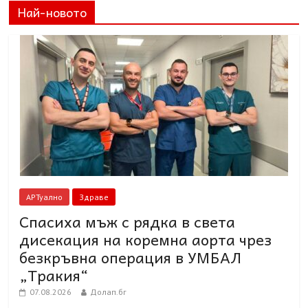
Най-новото
АРТуално
Здраве
Спасиха мъж с рядка в света
дисекация на коремна аорта чрез
безкръвна операция в УМБАЛ
„Тракия“
07.08.2026
Долап.бг