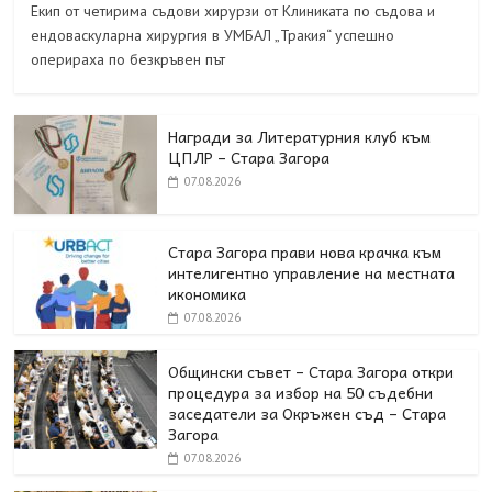
Екип от четирима съдови хирурзи от Клиниката по съдова и
ендоваскуларна хирургия в УМБАЛ „Тракия“ успешно
оперираха по безкръвен път
Награди за Литературния клуб към
ЦПЛР – Стара Загора
07.08.2026
Стара Загора прави нова крачка към
интелигентно управление на местната
икономика
07.08.2026
Общински съвет – Стара Загора откри
процедура за избор на 50 съдебни
заседатели за Окръжен съд – Стара
Загора
07.08.2026