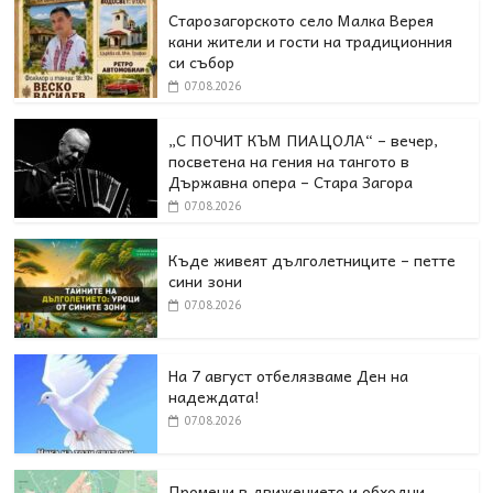
Старозагорското село Малка Верея
кани жители и гости на традиционния
си събор
07.08.2026
„С ПОЧИТ КЪМ ПИАЦОЛА“ – вечер,
посветена на гения на тангото в
Държавна опера – Стара Загора
07.08.2026
Къде живеят дълголетниците – петте
сини зони
07.08.2026
На 7 август отбелязваме Ден на
надеждата!
07.08.2026
Промени в движението и обходни