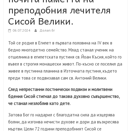
преподобния лечителя
Сисой Велики.
06.07.2024
Долап.бг
Той се родил в Египет в първата половина на IV век в
бедно многодетно семейство. Млад станал ученик на
отшелника в египетската пустиня св. Йоан Късия, който го
въвел в строгия монашески живот. По-късно се поселил да
живее в пустинна планина в Източната пустиня, където
преди това се подвизавал сам св. Антоний Велики.
След непрестанни постнически подвизи и молитвени
бдения Сисой стигнал до такова духовно съвършенство,
че станал незлоблив като дете.
Затова Бог го надарил с благодатна сила да изцерява
болни, да изгонва нечисти духове и дори да възкресява
мъртви. Цели 72 години преподобният Сисой се