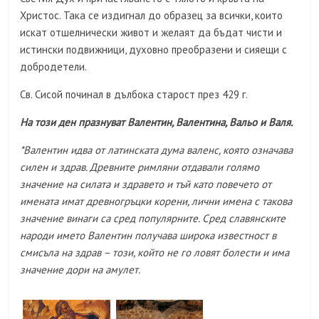
Христос. Така се издигнал до образец за всички, които
искат отшелнически живот и желаят да бъдат чисти и
истински подвижници, духовно преобразени и сияещи с
добродетели.
Св. Сисой починал в дълбока старост през 429 г.
На този ден празнуват Валентин, Валентина, Вальо и Валя.
*Валентин идва от латинската дума валенс, която означава
силен и здрав. Древните римляни отдавали голямо
значение на силата и здравето и тъй като повечето от
имената имат древногръцки корени, лични имена с такова
значение винаги са сред популярните. Сред славянските
народи името Валентин получава широка известност в
смисъла на здрав – този, който не го ловят болести и има
значение дори на амулет.