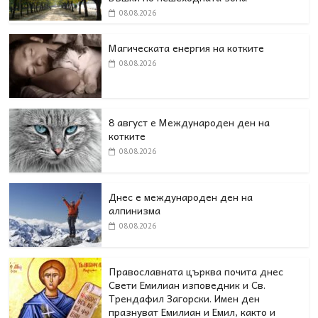
08.08.2026
Магическата енергия на котките
08.08.2026
8 август е Международен ден на
котките
08.08.2026
Днес е международен ден на
алпинизма
08.08.2026
Православната църква почита днес
Свети Емилиан изповедник и Св.
Трендафил Загорски. Имен ден
празнуват Емилиан и Емил, както и