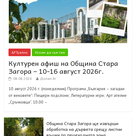
АРТуално
Искам да съм там
Културен афиш на Община Стара
Загора – 10-16 август 2026г.
08.08.2026
Долап.бг
10 август 2026 г. (понеделник) Програма „България – загадки
от вековете”: Пещери подслони; Литературни игри; Арт ателие
„Сръчковци”. 10.00 –
Община Стара Загора ще извърши
обработка на дървета срещу листни
въшки по пешеходната зона