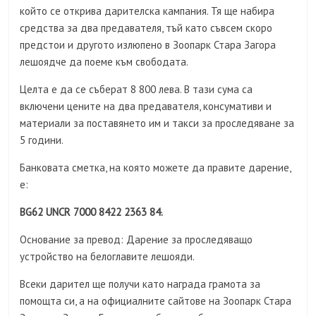
който се открива дарителска кампания. Тя ще набира
средства за два предавателя, тъй като съвсем скоро
предстои и другото излюпено в Зоопарк Стара Загора
лешоядче да поеме към свободата.
Целта е да се съберат 8 800 лева. В тази сума са
включени цените на два предавателя, консумативи и
материали за поставянето им и такси за проследяване за
5 години.
Банковата сметка, на която можете да правите дарение,
е:
BG62 UNCR 7000 8422 2363 84.
Основание за превод: Дарение за проследяващо
устройство на белоглавите лешояди.
Всеки дарител ще получи като награда грамота за
помощта си, а на официалните сайтове на Зоопарк Стара