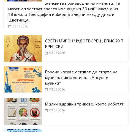
женските производни на имената. Те
могат да честват своето име още на 30 май, както и на
18 юли, а Трендафил избира да черпи между днес и
Цветница.
08.08.2026
СВЕТИ МИРОН ЧУДОТВОРЕЦ, ЕПИСКОП
КРИТСКИ
08.08.2026
Броени часове остават до старта на
музикалния фестивал „Август е
музика“
08.08.2026
Малки здравни трикове, които работят
08.08.2026