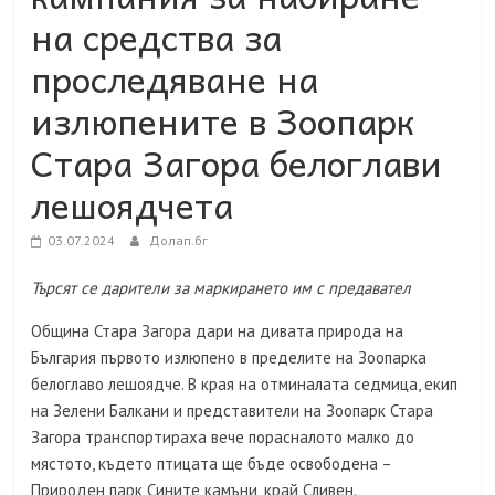
на средства за
проследяване на
излюпените в Зоопарк
Стара Загора белоглави
лешоядчета
03.07.2024
Долап.бг
Търсят се дарители за маркирането им с предавател
Община Стара Загора дари на дивата природа на
България първото излюпено в пределите на Зоопарка
белоглаво лешоядче. В края на отминалата седмица, екип
на Зелени Балкани и представители на Зоопарк Стара
Загора транспортираха вече порасналото малко до
мястото, където птицата ще бъде освободена –
Природен парк Сините камъни, край Сливен.