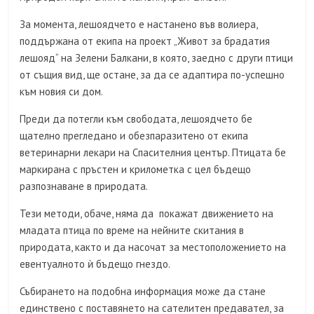
За момента, лешоядчето е настанено във волиера,
поддържана от екипа на проект „Живот за брадатия
лешояд“ на Зелени Балкани, в която, заедно с други птици
от същия вид, ще остане, за да се адаптира по-успешно
към новия си дом.
Преди да потегли към свободата, лешоядчето бе
щателно прегледано и обезпаразитено от екипа
ветеринарни лекари на Спасителния център. Птицата бе
маркирана с пръстен и крилометка с цел бъдещо
разпознаване в природата.
Тези методи, обаче, няма да покажат движението на
младата птица по време на нейните скитания в
природата, както и да насочат за местоположението на
евентуалното ѝ бъдещо гнездо.
Събирането на подобна информация може да стане
единствено с поставянето на сателитен предавател, за