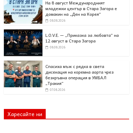
На 8 август Международният
младежки център в Стара Загора е
домакин на „Ден на Корея“
08.08.2026
L.O.V.E. — „Приказка за любовта“ на
12 август в Стара Загора
08.08.2026
Спасиха мъж с рядка в света
дисекация на коремна аорта чрез
безкръвна операция в УМБАЛ
„Тракия“
07.08.2026
Харесайте ни