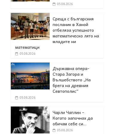
05.08.2026
Среща с българския
посланик в Ханой
отбеляза успешното
математическо лято на
младите ни
математици
05.08.2026
Държавна опера-
Стара Загора и
Вълшебството „На
брега на древния
Севтополис“
05.08.2026
Чарли Чаплин –
Когато започнах да
обичам себе си…
05.08.2026