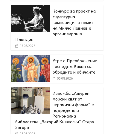
Конкурс за проект на
скулптурна
композиция в памет
на Милчо Левиев е
организиран в
Пловдив
05.08.2026
Утре е Преображение
Господне. Какви са
обредите и обичаите
05.08.2026
Изложба „Ажурен
морски свят от
керамични форми“ е
подредена в
Регионална
библиотека „Захарий Княжески“ Стара
Загора
05.08.2026