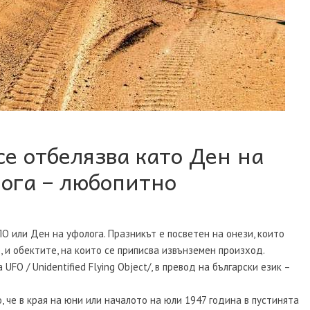
се отбелязва като Ден на
ога – любопитно
ЛО или Ден на уфолога. Празникът е посветен на онези, които
, и обектите, на които се приписва извънземен произход.
FO / Unidentified Flying Object/, в превод на български език –
 че в края на юни или началото на юли 1947 година в пустинята