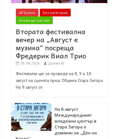
АРТуално
Без категория
Искам да съм там
Втората фестивална
вечер на „Август е
музика“ посреща
Фредерик Виал Трио
05.08.2026
Долап.бг
Фестивалът ще се проведе на 8, 9 и 10
август на сцената пред Община Стара Загора
На 9 август от
На 8 август
Международният
младежки център в
Стара Загора е
домакин на „Ден на
Корея“