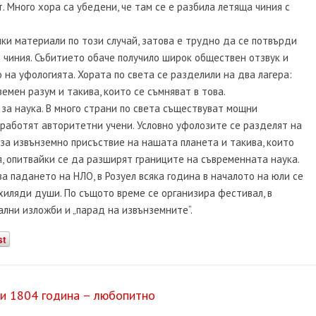
. Много хора са убедени, че там се е разбила летяща чиния с
ки материали по този случай, затова е трудно да се потвърди
 чиния. Събитието обаче получило широк обществен отзвук и
на уфологията. Хората по света се разделили на два лагера:
емен разум и такива, които се съмняват в това.
 за наука. В много страни по света съществуват мощни
 работят авторитетни учени. Условно уфолозите се разделят на
 за извънземно присъствие на нашата планета и такива, които
я, опитвайки се да разширят границите на съвременната наука.
а падането на НЛО, в Розуел всяка година в началото на юли се
хиляди души. По същото време се организира фестивал, в
лни изложби и „парад на извънземните“.
st
и 1804 година – любопитно