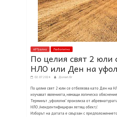
АРТуално
Любопитно
По целия свят 2 юли 
НЛО или Ден на уфол
02.07.2024
Долап.бг
По целия свят 2 юли се отбелязва като Ден на Н
изучават явленията, нямащи логическо обяснение
Терминът „уфология“ произлиза от абревиатурата U
НЛО /неидентифициран летящ обект/.
Изборът на датата е свързан с предположението,