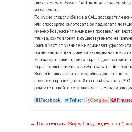
близо до град Розуел, САЩ, паднал странен обект
извънземни.
По-късно спецслужбите на САЩ засекретили всич
или опровергае хипотезата за падналата летяща
именно Розуелският инцидент поставил началото 
такива, които вярват в съществуването на извънз
Голяма част от учените не признават уфологията
организации и центрове за изследвания, в които
два лагера: такива, които търсят доказателства
търсят обяснение на различни загадъчни явлени
Въпреки липсата на категорични доказателства з
провежда празник, на който се събират над 200 
рамките на който се провеждат семинари, специа
Facebook
Twitter
Google+
Pintere
←
Писателката Жорж Санд, родена на 1 юл