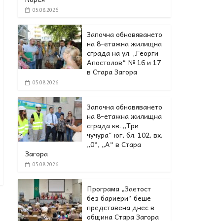
05.08.2026
Започна обновяването
на 8-етажна жилищна
сграда на ул. „Георги
Апостолов“ № 16 и 17
в Стара Загора
05.08.2026
Започна обновяването
на 8-етажна жилищна
сграда кв. „Три
чучура“ юг, бл. 102, вх.
„0“, „А“ в Стара
Загора
05.08.2026
Програма „Заетост
без бариери“ беше
представена днес в
oбщина Стара Загора