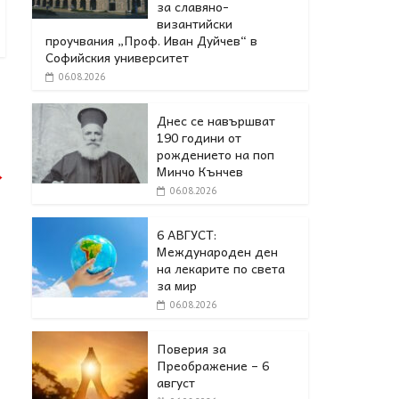
за славяно-
византийски
проучвания „Проф. Иван Дуйчев“ в
Софийския университет
06.08.2026
Днес се навършват
190 години от
рождението на поп
Минчо Кънчев
→
06.08.2026
6 АВГУСТ:
Международен ден
на лекарите по света
за мир
06.08.2026
Поверия за
Преображение – 6
август