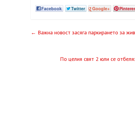
Facebook
Twitter
Google+
Pintere
←
Важна новост засяга паркирането за живе
По целия свят 2 юли се отбел