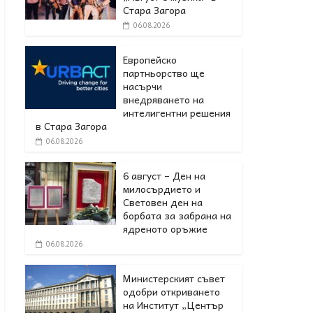
Стара Загора
06.08.2026
Европейско
партньорство ще
насърчи
внедряването на
интелигентни решения
в Стара Загора
06.08.2026
6 август – Ден на
милосърдието и
Световен ден на
борбата за забрана на
ядреното оръжие
06.08.2026
Министерският съвет
одобри откриването
на Институт „Център