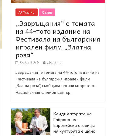
АРТуално
Отзив
„Завръщания“ е темата
на 44-тото издание на
Фестивала на българския
игрален филм „Златна
роза“
06.08.2026
Долап.бг
Завръщания“ е темата на 44-тото издание на
Фестивала на българския игрален филм
„Златна роза“, съобщиха организаторите от
Националния филмов център.
Кандидатурата на
Габрово за
Европейска столица
на културата е шанс