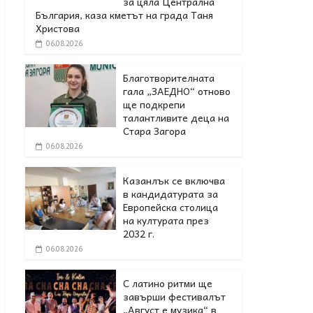
за цяла Централна
България, каза кметът на града Таня
Христова
06.08.2026
Благотворителната
гала „ЗАЕДНО“ отново
ще подкрепи
талантливите деца на
Стара Загора
06.08.2026
Казанлък се включва
в кандидатурата за
Европейска столица
на културата през
2032 г.
06.08.2026
С латино ритми ще
завърши фестивалът
„Август е музика“ в