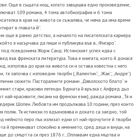
ове. Още в същата нощ, когато завършва едно произведение,
ключват 109 романа, 4 тома автобиография и 6 тома
ателка в края на живота си съжалява, че няма да има време
тират в главата ѝ”.
рии още в ранно детство, а началото на писателската кариера
който я насърчава да пише и публикува във в.„Фигаро”.
 под псевдонима Жорж Санд. Истинският успех идва с
ед във френската литература. Това е книгата, която й донася
нд, използва до края на живота си и остава известна с него
и, тя започва с изповедни творби („Валентин”, „Жак”, „Андре”)
-епични сюжети. Пасторалните романи „Дяволското блато” и
мнят стари, красиви легенди. Бурната й връзка с Алфред дьо
 най-красивите, писани на френски език), ражда романа „Тя и
редерик Шопен. Любовта им продължава 10 години, през които
 поляк. Тя истински го вдъхновява и докато са заедно, той
д нейното перо пък излизат едни от най-прочутите й творби
та й преминават спокойно в имението, сред деца и внуци, на
ише до смъртта си през 1876 г. „Оплаквам една мъртва и