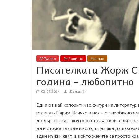
АРТуално
Любопитно
Минало
Писателката Жорж Са
година – любопитно
02.07.2024
Долап.бг
Една от най колоритните фигури на литератур
година в Париж. Всичко в нея – от необикнове
до дързостта, с която отстоява своите литер
да й струва твърде много, тя успява да извою
един мъжки свят, в който жените са просто кра