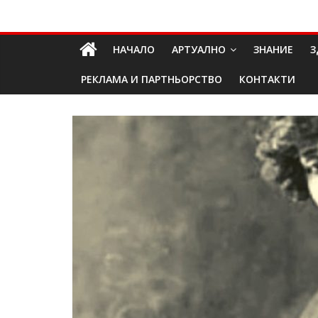
Skip
Долап
to
content
НАЧАЛО
АРТУАЛНО
ЗНАНИЕ
З
БГ
РЕКЛАМА И ПАРТНЬОРСТВО
КОНТАКТИ
култура|
изкуство|
пътешествия|
мода|
събития|
кухня|
реклама|
минало|