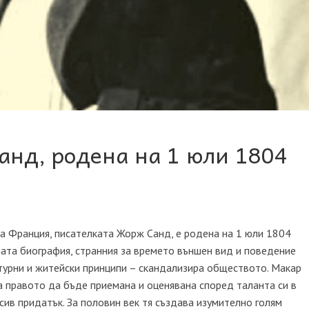
нд, родена на 1 юли 1804
на Франция, писателката Жорж Санд, е родена на 1 юли 1804
ната биография, странния за времето външен вид и поведение
атурни и житейски принципи – скандализира обществото. Макар
ва правото да бъде приемана и оценявана според таланта си в
сив придатък. За половин век тя създава изумително голям