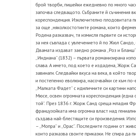
брой творби, пишейки ежедневно по много час
започва следващото. Събраните й съчинения в
кореспонденция. Изключително плодовитата пис
за още „няколкостотинте романа, които фермен
Родена разказвач, тя измисля първите си исто
за нея съвпада с увлечението й по Жюл Сандо, 
Двамата издават заедно романа „Роз и Бланш“
„Индиана” (1832) – първата романизирана изпов
слава. А името, под което е издадена, Жорж Са
завинаги. Следвайки вкуса на века, в който твор
и постепенно еволюира, насочвайки се към по
„Малката Фадет” с идиличните си картини напо
Мюсе, освен огромната кореспонденция (една от
той”. През 1836 г. Жорж Санд среща младия Ф
французойката има огромна власт над гениалния
създава най-блестящите си произведения. Изпо
– „Мопра” и „Орас”. Последните години от живо
които разказва своите приказки. Не спира да п