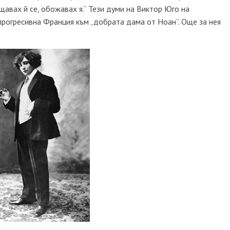
щавах й се, обожавах я.“ Тези думи на Виктор Юго на
прогресивна Франция към „добрата дама от Ноан”. Още за нея