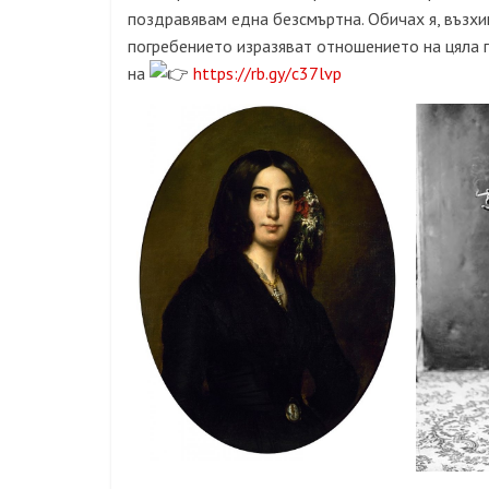
поздравявам една безсмъртна. Обичах я, възхи
погребението изразяват отношението на цяла 
на
https://rb.gy/c37lvp