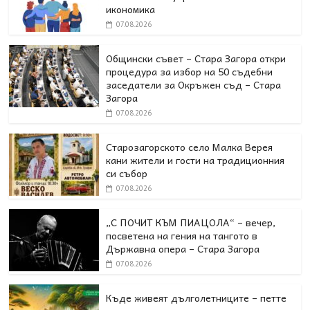
икономика
07.08.2026
Общински съвет – Стара Загора откри
процедура за избор на 50 съдебни
заседатели за Окръжен съд – Стара
Загора
07.08.2026
Старозагорското село Малка Верея
кани жители и гости на традиционния
си събор
07.08.2026
„С ПОЧИТ КЪМ ПИАЦОЛА“ – вечер,
посветена на гения на тангото в
Държавна опера – Стара Загора
07.08.2026
Къде живеят дълголетниците – петте