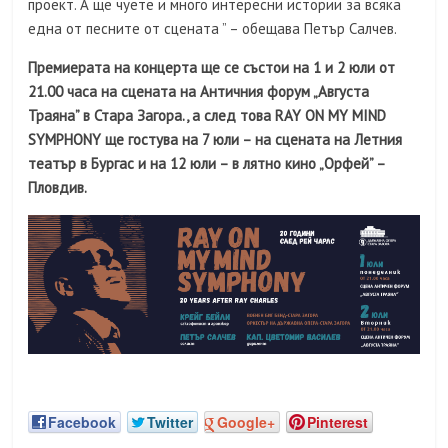
проект. А ще чуете и много интересни истории за всяка
една от песните от сцената ” – обещава Петър Салчев.
Премиерата на концерта ще се състои на 1 и 2 юли от
21.00 часа на сцената на Античния форум „Августа
Траяна” в Стара Загора., а след това RAY ON MY MIND
SYMPHONY ще гостува на 7 юли – на сцената на Летния
театър в Бургас и на 12 юли – в лятно кино „Орфей” –
Пловдив.
Facebook
Twitter
Google+
Pinterest