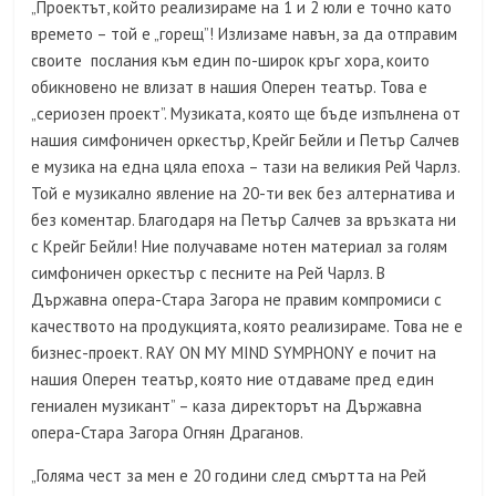
„Проектът, който реализираме на 1 и 2 юли е точно като
времето – той е „горещ”! Излизаме навън, за да отправим
своите послания към един по-широк кръг хора, които
обикновено не влизат в нашия Оперен театър. Това е
„сериозен проект”. Музиката, която ще бъде изпълнена от
нашия симфоничен оркестър, Крейг Бейли и Петър Салчев
е музика на една цяла епоха – тази на великия Рей Чарлз.
Той е музикално явление на 20-ти век без алтернатива и
без коментар. Благодаря на Петър Салчев за връзката ни
с Крейг Бейли! Ние получаваме нотен материал за голям
симфоничен оркестър с песните на Рей Чарлз. В
Държавна опера-Стара Загора не правим компромиси с
качеството на продукцията, която реализираме. Това не е
бизнес-проект. RAY ON MY MIND SYMPHONY е почит на
нашия Оперен театър, която ние отдаваме пред един
гениален музикант” – каза директорът на Държавна
опера-Стара Загора Огнян Драганов.
„Голяма чест за мен е 20 години след смъртта на Рей