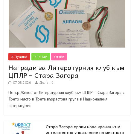
АРТуално
Знание
Отзив
Награди за Литературния клуб към
ЦПЛР – Стара Загора
07.08.2026
Долап.бг
Петър Жеков от Литературния клуб към ЦПЛР – Стара Загора с
Трето място в Трета възрастова група в Националния
литературен
Стара Загора прави нова крачка към
интелигентно управление на местната