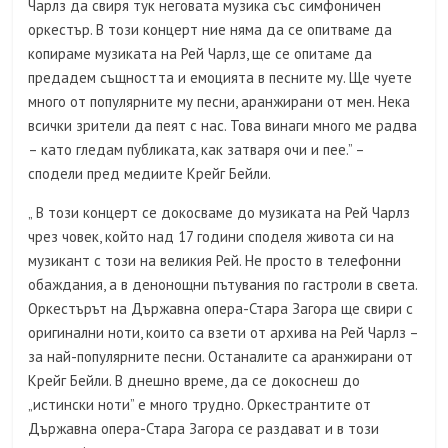
Чарлз да свиря тук неговата музика със симфоничен
оркестър. В този концерт ние няма да се опитваме да
копираме музиката на Рей Чарлз, ще се опитаме да
предадем същността и емоцията в песните му. Ще чуете
много от популярните му песни, аранжирани от мен. Нека
всички зрители да пеят с нас. Това винаги много ме радва
– като гледам публиката, как затваря очи и пее.” –
сподели пред медиите Крейг Бейли.
„ В този концерт се докосваме до музиката на Рей Чарлз
чрез човек, който над 17 години споделя живота си на
музикант с този на великия Рей. Не просто в телефонни
обаждания, а в денонощни пътувания по гастроли в света.
Оркестърът на Държавна опера-Стара Загора ще свири с
оригинални ноти, които са взети от архива на Рей Чарлз –
за най-популярните песни. Останалите са аранжирани от
Крейг Бейли. В днешно време, да се докоснеш до
„истински ноти” е много трудно. Оркестрантите от
Държавна опера-Стара Загора се раздават и в този