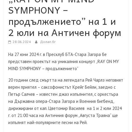
SYMPHONY –
продължението” на 1 и
2 юли на Античен форум
28.06.2024
Долап.бг
На 27 юни 2024 г. в Пресклуб БТА-Стара Загора бе
представен проектът на уникалния концерт „RAY ON MY
MIND SYMPHONY – продължението”
20 години след смъртта на легендата Рей Чарлз неговият
верен приятел – саксофонистът Крейг Бейли, заедно с
Петър Салчев – известен джаз изпълнител, с оркестъра
на Държавна опера-Стара Загора и Военния бигбенд,
дирижирани от кап. Цветомир Василев на 1 и 2 юли 2024
г. от 21:00 часа на Античния форум „Августа Траяна“ ще
изпълнят най-популярните песни на Рей.