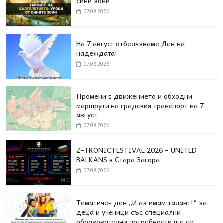
сини зони
07.08.2026
На 7 август отбелязваме Ден на
надеждата!
07.08.2026
Промени в движението и обходни
маршрути на градския транспорт на 7
август
07.08.2026
Z-TRONIC FESTIVAL 2026 – UNITED
BALKANS в Стара Загора
07.08.2026
Тематичен ден „И аз имам талант!“ за
деца и ученици със специални
образователни потребности ще се