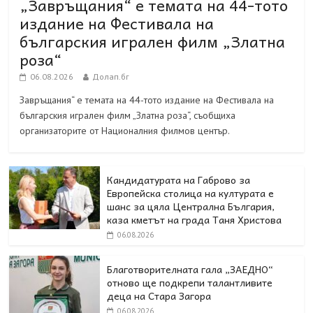
„Завръщания“ е темата на 44-тото
издание на Фестивала на
българския игрален филм „Златна
роза“
06.08.2026
Долап.бг
Завръщания“ е темата на 44-тото издание на Фестивала на
българския игрален филм „Златна роза“, съобщиха
организаторите от Националния филмов център.
Кандидатурата на Габрово за
Европейска столица на културата е
шанс за цяла Централна България,
каза кметът на града Таня Христова
06.08.2026
Благотворителната гала „ЗАЕДНО“
отново ще подкрепи талантливите
деца на Стара Загора
06.08.2026