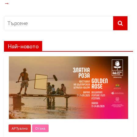
→
Най-новото
АРТуално
Отзив