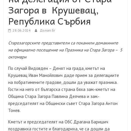
Загора в Крушевац,
Република Сърбия
28.06.2024
Долап.бг
Старозагорските представители са поканили домакините
на официално посещение на Празника на Стара Загора – 5
октомври
По случай Видовден – Денят на града, кметът на
Крушевац Иван Манойлович даде прием за делегациите
на побратимените градове, дошли да уважат празника.
Гости на него от българска страна бяха зам.-кметът на
Община Стара Загора Павлина Делчева и зам.-
председателят на Общински съвет Стара Загора Антон
Тонев.
Кметът и председателят на ОбС Драгана Баришич
поздравиха гостите и благодариха, че са дошли да