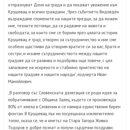
отпразнуват Деня на града и да покажат уважение към
Крушевац и всички граждани. „Чрез събитието Видовден
възраждаме спомените на нашите предци, за да можем
ние, техните потомци, да се радваме на живота и
свободата, за които сме се борили през цялата история.
Крушевац е град, отворен за сътрудничество и ние сме
особено щастливи да отворим вратите си за вас, братя и
сестри, и искаме сътрудничеството между нашите
градове да се развива и подобрява още повече, с цел
запазване на искреното и стабилно приятелство на
нашите градове и нашите народи“, подчерта Иван
Манойлович.
„В разговор със Словенската делегация се роди идея за
побратимяване с Община Залец, където се произвежда
80% от хмела в Словения и се намира единствения бирен
фонтан. В Крушевац пък ни посрещнаха изключително
топло, оказа се, че и кметът на Стара Загора Живко
Тодоров е добре познат и получи сърдечни поздрави.