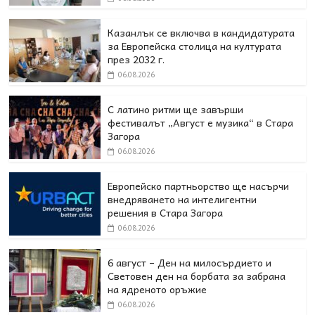
Казанлък се включва в кандидатурата
за Европейска столица на културата
през 2032 г.
06.08.2026
С латино ритми ще завърши
фестивалът „Август е музика“ в Стара
Загора
06.08.2026
Европейско партньорство ще насърчи
внедряването на интелигентни
решения в Стара Загора
06.08.2026
6 август – Ден на милосърдието и
Световен ден на борбата за забрана
на ядреното оръжие
06.08.2026