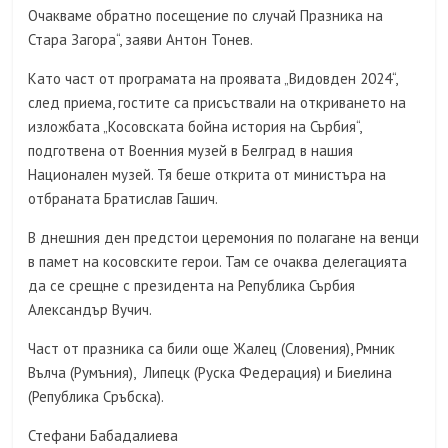
Очакваме обратно посещение по случай Празника на
Стара Загора“, заяви Антон Тонев.
Като част от програмата на проявата „Видовден 2024“,
след приема, гостите са присъствали на откриването на
изложбата „Косовската бойна история на Сърбия“,
подготвена от Военния музей в Белград в нашия
Национален музей. Тя беше открита от министъра на
отбраната Братислав Гашич.
В днешния ден предстои церемония по полагане на венци
в памет на косовските герои. Там се очаква делегацията
да се срещне с президента на Република Сърбия
Александър Вучич.
Част от празника са били още Жалец (Словения), Рмник
Вълча (Румъния), Липецк (Руска Федерация) и Биелина
(Република Сръбска).
Стефани Бабадалиева