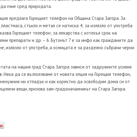
 да гние сред природата.
ция предлага Горещият телефон на Община Стара Загора. За
пластмаса, стъкло и метал се натиска 4; за излязло от употреба
 казва Горещият телефон; за лекарства с изтекъл срок на
илни препарати и др. – 6. Бутонът 7 е за инфо как гражданите да
е, излязло от употреба, а осмицата е за разделно събрани черни
тата на нашия град Стара Загора зависи от задружните усилия
в. Нека да се възползваме от новата опция на Горещия телефон,
с ненужния ни отпадък и как коректно да освободим дома си от
върлени вещи, призова зам.-градоначалникът на Стара Загора.
st