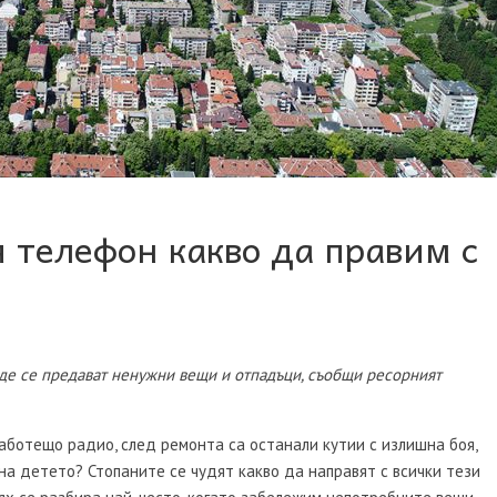
 телефон какво да правим с
де се предават ненужни вещи и отпадъци, съобщи ресорният
аботещо радио, след ремонта са останали кутии с излишна боя,
на детето? Стопаните се чудят какво да направят с всички тези