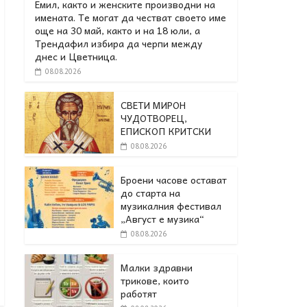
Емил, както и женските производни на
имената. Те могат да честват своето име
още на 30 май, както и на 18 юли, а
Трендафил избира да черпи между
днес и Цветница.
08.08.2026
СВЕТИ МИРОН
ЧУДОТВОРЕЦ,
ЕПИСКОП КРИТСКИ
08.08.2026
Броени часове остават
до старта на
музикалния фестивал
„Август е музика“
08.08.2026
Малки здравни
трикове, които
работят