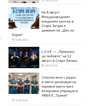
08.08.2026
На 8 август
Международният
младежки център в
Стара Загора е
домакин на „Ден на
Корея“
→
08.08.2026
L.O.V.E. — „Приказка
за любовта“ на 12
август в Стара Загора
08.08.2026
Спасиха мъж с рядка
в света дисекация на
коремна аорта чрез
безкръвна операция в
УМБАЛ „Тракия“
07.08.2026