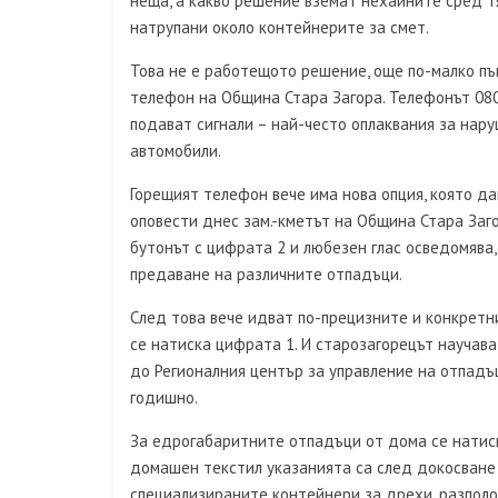
неща, а какво решение вземат нехайните сред т
натрупани около контейнерите за смет.
Това не е работещото решение, още по-малко пък
телефон на Община Стара Загора. Телефонът 080
подават сигнали – най-често оплаквания за нар
автомобили.
Горещият телефон вече има нова опция, която да
оповести днес зам.-кметът на Община Стара Заг
бутонът с цифрата 2 и любезен глас осведомява,
предаване на различните отпадъци.
След това вече идват по-прецизните и конкрет
се натиска цифрата 1. И старозагорецът научава
до Регионалния център за управление на отпадъц
годишно.
За едрогабаритните отпадъци от дома се натиск
домашен текстил указанията са след докосване
специализираните контейнери за дрехи, разполо