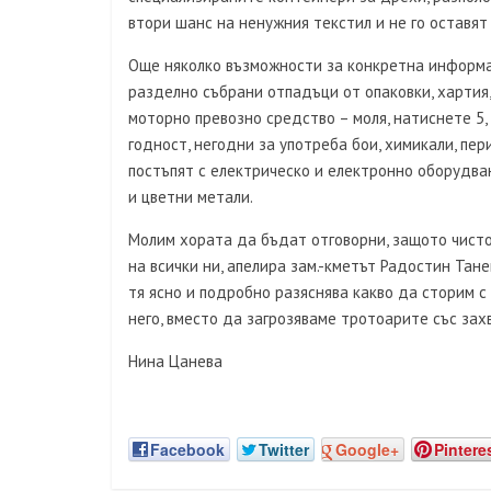
втори шанс на ненужния текстил и не го оставят
Още няколко възможности за конкретна информа
разделно събрани отпадъци от опаковки, хартия, 
моторно превозно средство – моля, натиснете 5,
годност, негодни за употреба бои, химикали, пер
постъпят с електрическо и електронно оборудван
и цветни метали.
Молим хората да бъдат отговорни, защото чисто
на всички ни, апелира зам.-кметът Радостин Тане
тя ясно и подробно разяснява какво да сторим 
него, вместо да загрозяваме тротоарите със зах
Нина Цанева
Facebook
Twitter
Google+
Pintere