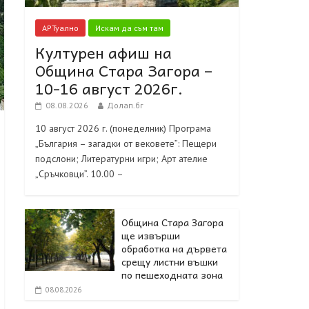
АРТуално
Искам да съм там
Културен афиш на
Община Стара Загора –
10-16 август 2026г.
08.08.2026
Долап.бг
10 август 2026 г. (понеделник) Програма
„България – загадки от вековете”: Пещери
подслони; Литературни игри; Арт ателие
„Сръчковци”. 10.00 –
Община Стара Загора
ще извърши
обработка на дървета
срещу листни въшки
по пешеходната зона
08.08.2026