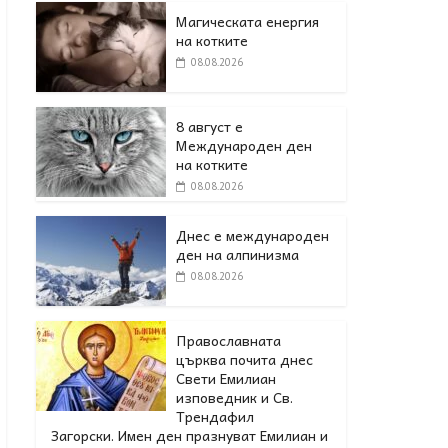
Магическата енергия
на котките
08.08.2026
8 август е
Международен ден
на котките
08.08.2026
Днес е международен
ден на алпинизма
08.08.2026
Православната
църква почита днес
Свети Емилиан
изповедник и Св.
Трендафил
Загорски. Имен ден празнуват Емилиан и