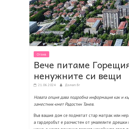
Отзив
Вече питаме Горещия
ненужните си вещи
21.06.2024
Долап.бг
Новата опция дава подробна информация как и къ
заместник-кмет Радостин Танев.
Във вашия дом се подмятат стар матрак или нер
а гардеробът е разчистен от умалелите дрешки 