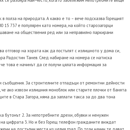
ях се разбира най-често, когато забележим непотребните вещи
 в полза на природата. А какво е то – вече подсказва Горещият
0 15 737 е популярен като номера, на който старозагорци
ушаване на обществения ред или за неправилно паркирани
ва отговор на хората как да постъпят с излишното у дома си,
ора Радостин Танев. След набиране на номера се натиска
 че това е начинът да се получи цялата информация за
ни съобщения. За строителните отпадъци от ремонтни дейности
, че ако извози излишния моноблок или старите плочки от банята
ите в Стара Загора, няма да заплати такса за до два тона
а бутонът 2. За непотребните дрехи, обувки и ненужен
 на цифрата 3. Но и без Горещ телефон гражданите виждат
жени на достъпни места из целия град. По този начин те дават