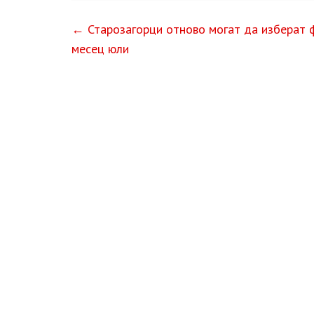
←
Старозагорци отново могат да изберат 
месец юли