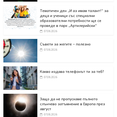
Тематичен ден „И аз имам талант!“ за
деца и ученици със специални
образователни потребности ще се
проведе в парк „Артилерийски“
07.08.2026
Съвети за жегите – полезно
07.08.2026
Какво издава телефонът ти за теб?
07.08.2026
Защо да не пропускаме пълното
слънчево затъмнение в Европа през
август
07.08.2026