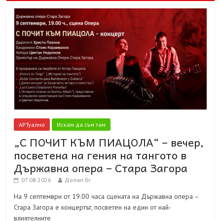
АРТуално
Искам да съм там
„С ПОЧИТ КЪМ ПИАЦОЛА“ – вечер,
посветена на гения на тангото в
Държавна опера – Стара Загора
07.08.2026
Долап.бг
На 9 септември от 19.00 часа сцената на Държавна опера –
Стара Загора е концертът, посветен на един от най-
влиятелните