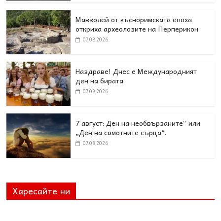
Мавзолей от късноримската епоха
откриха археолозите на Перперикон
07.08.2026
Наздраве! Днес е Международният
ден на бирата
07.08.2026
7 август: Ден на необвързаните“ или
„Ден на самотните сърца“.
07.08.2026
Харесайте ни