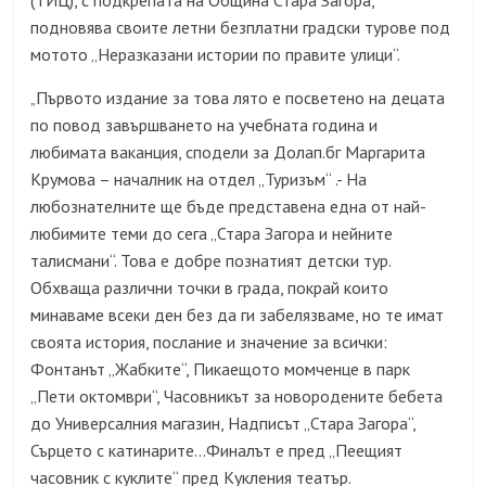
(ТИЦ), с подкрепата на Община Стара Загора,
подновява своите летни безплатни градски турове под
мотото „Неразказани истории по правите улици“.
Първото издание за това лято е посветено на децата
„
по повод завършването на учебната година и
любимата ваканция, сподели за Долап.бг Маргарита
Крумова – началник на отдел „Туризъм“ .- На
любознателните ще бъде представена една от най-
любимите теми до сега „Стара Загора и нейните
талисмани“. Това е добре познатият детски тур.
Обхваща различни точки в града, покрай които
минаваме всеки ден без да ги забелязваме, но те имат
своята история, послание и значение за всички:
Фонтанът „Жабките“, Пикаещото момченце в парк
„Пети октомври“, Часовникът за новородените бебета
до Универсалния магазин, Надписът „Стара Загора“,
Сърцето с катинарите…Финалът е пред „Пеещият
часовник с куклите“ пред Кукления театър.