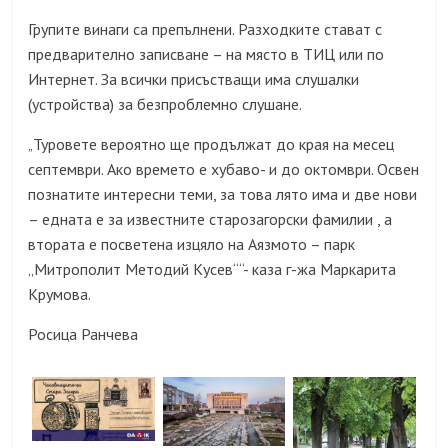
Групите винаги са препълнени. Разходките стават с
предварително записване – на място в ТИЦ или по
Интернет. За всички присъстващи има слушалки
(
устройства
)
за безпроблемно слушане.
Туровете вероятно ще продължат до края на месец
„
септември. Ако времето е хубаво- и до октомври. Освен
познатите интересни теми, за това лято има и две нови
– едната е за известните старозагорски фамилии , а
втората е посветена изцяло на Аязмото – парк
„Митрополит Методий Кусев““- каза г-жа Маркарита
Крумова.
Росица Ранчева