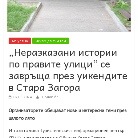
АРТуално
Искам да съм там
„Неразказани истории
по правите улици“ се
завръща през уикендите
в Стара Загора
07.06.2024
Долап.бг
Организаторите обещават нови и интересни теми през
цялото лято
И тази година Туристическият информационен център