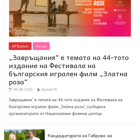
АРТуално
Отзив
„Завръщания“ е темата на 44-тото
издание на Фестивала на
българския игрален филм „Златна
роза“
06.08.2026
Долап.бг
Завръщания“ е темата на 44-тото издание на Фестивала на
българския игрален филм „Златна роза“, съобщиха
организаторите от Националния филмов център.
Кандидатурата на Габрово за