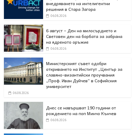
внедряването на интелигентни
решения в Стара Загора
06.08.2026
6 август – Ден на милосърдието и
Световен ден на борбата за забрана
на ядреното оръжие
06.08.2026
Министерският съвет одобри
откриването на Институт „Център за
славяно-византийски проучвания
„Проф. Иван Дуйчев“ в Софийския
университет
06.08.2026
Днес се навършват 190 години от
рождението на поп Минчо Кънчев
06.08.2026