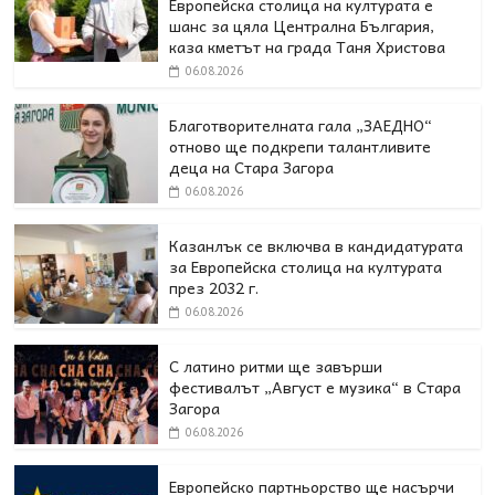
Европейска столица на културата е
шанс за цяла Централна България,
каза кметът на града Таня Христова
06.08.2026
Благотворителната гала „ЗАЕДНО“
отново ще подкрепи талантливите
деца на Стара Загора
06.08.2026
Казанлък се включва в кандидатурата
за Европейска столица на културата
през 2032 г.
06.08.2026
С латино ритми ще завърши
фестивалът „Август е музика“ в Стара
Загора
06.08.2026
Европейско партньорство ще насърчи