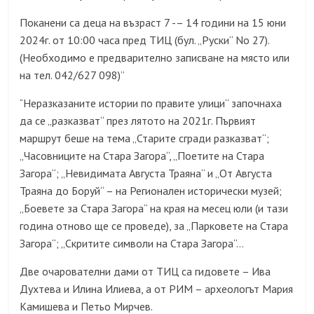
Поканени са деца на възраст 7 -– 14 години на 15 юни
2024г. от 10:00 часа пред ТИЦ (бул. „Руски“ No 27).
(
Необходимо е предварително записване на място или
на тел. 042/627 098
)”
Неразказаните истории по правите улици“ започнаха
“
да се „разказват“ през лятото на 2021г. Първият
маршрут беше на тема „Старите сгради разказват“;
„Часовниците на Стара Загора“, „Поетите на Стара
Загора“; „Невидимата Августа Траяна“ и „От Августа
Траяна до Боруй“ – на Регионален исторически музей;
„Боевете за Стара Загора“ на края на месец юли
(
и тази
година отново ще се проведе
),
за „Парковете на Стара
Загора“; „Скритите символи на Стара Загора“…
Две очарователни дами от ТИЦ са гидовете – Ива
Духтева и Илина Илиева, а от РИМ – археологът Мария
Камишева и Петьо Мирчев.