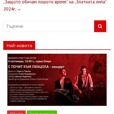
„Защото обичам лошото време“ на „Златната липа“
2024г.
→
Най-новото
АРТуално
Искам да съм там