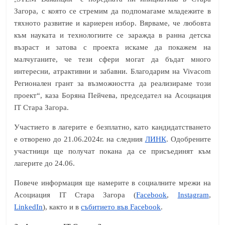
Загора, с която се стремим да подпомагаме младежите в
тяхното развитие и кариерен избор. Вярваме, че любовта
към науката и технологиите се заражда в ранна детска
възраст и затова с проекта искаме да покажем на
малчуганите, че тези сфери могат да бъдат много
интересни, атрактивни и забавни. Благодарим на Vivacom
Регионален грант за възможността да реализираме този
проект“, каза Боряна Пейчева, председател на Асоциация
IT Стара Загора.
Участието в лагерите е безплатно, като кандидатстването
е отворено до 21.06.2024г. на следния
ЛИНК
. Одобрените
участници ще получат покана да се присъединят към
лагерите до 24.06.
Повече информация ще намерите в социалните мрежи на
Асоциация IT Стара Загора (
Facebook
,
Instagram
,
LinkedIn
), както и в
събитието във Facebook
.