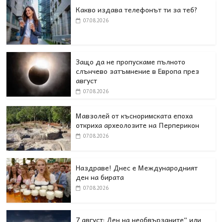
Какво издава телефонът ти за теб?
07.08.2026
Защо да не пропускаме пълното
слънчево затъмнение в Европа през
август
07.08.2026
Мавзолей от късноримската епоха
откриха археолозите на Перперикон
07.08.2026
Наздраве! Днес е Международният
ден на бирата
07.08.2026
7 август: Ден на необвързаните“ или