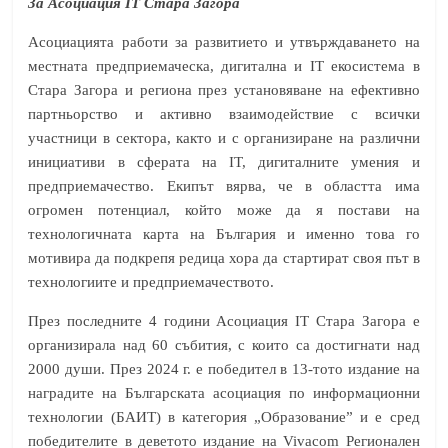
За Асоциация IT Стара Загора
Асоциацията работи за развитието и утвърждаването на
местната предприемаческа, дигитална и IT екосистема в
Стара Загора и региона през установяване на ефективно
партньорство и активно взаимодействие с всички
участници в сектора, както и с организиране на различни
инициативи в сферата на IT, дигиталните умения и
предприемачество. Екипът вярва, че в областта има
огромен потенциал, който може да я постави на
технологичната карта на България и именно това го
мотивира да подкрепя редица хора да стартират своя път в
технологиите и предприемачеството.
През последните 4 години Асоциация IT Стара Загора е
организирала над 60 събития, с които са достигнати над
2000 души. През 2024 г. е победител в 13-тото издание на
наградите на Българската асоциация по информационни
технологии (БАИТ) в категория „Образование” и е сред
победителите в деветото издание на Vivacom Регионален