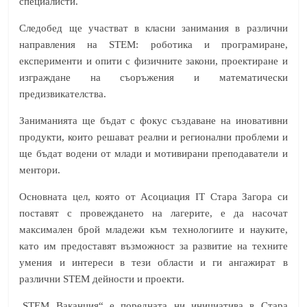
специалисти.
Следобед ще участват в класни занимания в различни
направления на STEM: роботика и програмиране,
експерименти и опити с физичните закони, проектиране и
изграждане на съоръжения и математически
предизвикателства.
Заниманията ще бъдат с фокус създаване на иновативни
продукти, които решават реални и регионални проблеми и
ще бъдат водени от млади и мотивирани преподаватели и
ментори.
Основната цел, която от Асоциация IT Стара Загора си
поставят с провеждането на лагерите, е да насочат
максимален брой младежи към технологиите и науките,
като им предоставят възможност за развитие на техните
умения и интереси в тези области и ги ангажират в
различни STEM дейности и проекти.
„
STEM Ваканция“ е поредната ни инициатива в Стара