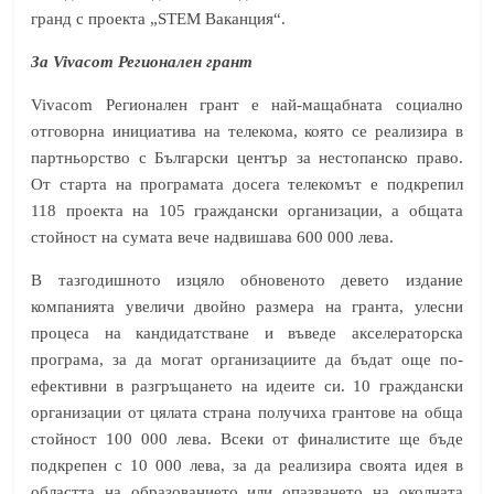
гранд с проекта „STEM Ваканция“.
За Vivacom Регионален грант
Vivacom Регионален грант е най-мащабната социално
отговорна инициатива на телекома, която се реализира в
партньорство с Български център за нестопанско право.
От старта на програмата досега телекомът е подкрепил
118 проекта на 105 граждански организации, а общата
стойност на сумата вече надвишава 600 000 лева.
В тазгодишното изцяло обновеното девето издание
компанията увеличи двойно размера на гранта, улесни
процеса на кандидатстване и въведе акселераторска
програма, за да могат организациите да бъдат още по-
ефективни в разгръщането на идеите си. 10 граждански
организации от цялата страна получиха грантове на обща
стойност 100 000 лева. Всеки от финалистите ще бъде
подкрепен с 10 000 лева, за да реализира своята идея в
областта на образованието или опазването на околната