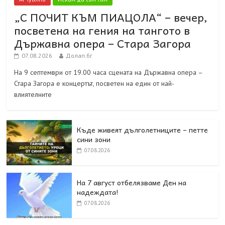
„С ПОЧИТ КЪМ ПИАЦОЛА“ – вечер,
посветена на гения на тангото в
Държавна опера – Стара Загора
07.08.2026
Долап.бг
На 9 септември от 19.00 часа сцената на Държавна опера –
Стара Загора е концертът, посветен на един от най-
влиятелните
Къде живеят дълголетниците – петте
сини зони
07.08.2026
На 7 август отбелязваме Ден на
надеждата!
07.08.2026