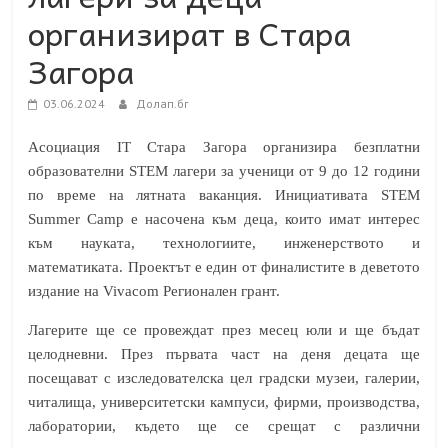
организират в Стара
Загора
03.06.2024
Долап.бг
Асоциация IT Стара Загора организира безплатни
образователни STEM лагери за ученици от 9 до 12 години
по време на лятната ваканция. Инициативата STEM
Summer Camp е насочена към деца, които имат интерес
към науката, технологиите, инженерството и
математиката. Проектът е един от финалистите в деветото
издание на Vivacom Регионален грант.
Лагерите ще се провеждат през месец юли и ще бъдат
целодневни. През първата част на деня децата ще
посещават с изследователска цел градски музеи, галерии,
читалища, университетски кампуси, фирми, производства,
лаборатории, където ще се срещат с различни