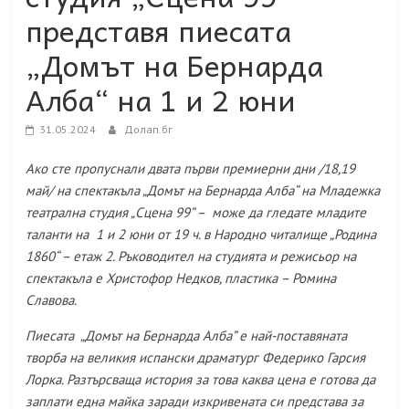
представя пиесата
„Домът на Бернарда
Алба“ на 1 и 2 юни
31.05.2024
Долап.бг
Ако сте пропуснали двата първи премиерни дни /18,19
май/ на спектакъла „Домът на Бернарда Алба“ на Младежка
театрална студия „Сцена 99” – може да гледате младите
таланти на 1 и 2 юни от 19 ч. в Народно читалище „Родина
1860“ – етаж 2. Ръководител на студията и режисьор на
спектакъла е Христофор Недков, пластика – Ромина
Славова.
Пиесата „Домът на Бернарда Алба” е най-поставяната
творба на великия испански драматург Федерико Гарсия
Лорка. Разтърсваща история за това каква цена е готова да
заплати една майка заради изкривената си представа за