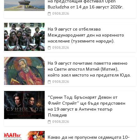
на предстоящия фестивал Open
Buzludzha от 14 до 16 август 2026г.
09.08.2026
На 9 август се отбелязва
Международният ден на коренното
население (туземните народи).
09.08.2026
На 9 август почитаме паметта именно
на Свети апостол Матий (Матия),
който заел мястото на предателя Юда.
09.08.2026
“Суини Тод: Бръснарят Демон от
Флийт Стрийт” ще бъде представен
на 19 август в Античен театър
Пловдив
09.08.2026
Какво да не пропуснем седмицата 10-