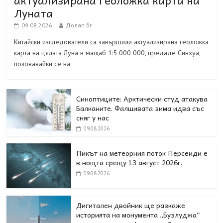
Луната
09.08.2026
Долап.бг
Китайски изследователи са завършили актуализирана геоложка
карта на цялата Луна в мащаб 1:5 000 000, предаде Синхуа,
позовавайки се на
Синоптиците: Арктически студ атакува
Балканите. Фалшивата зима идва със
сняг у нас
09.08.2026
Пикът на метеорния поток Персеиди е
в нощта срещу 13 август 2026г.
09.08.2026
Дигитален двойник ще разкаже
историята на монумента „Бузлуджа“