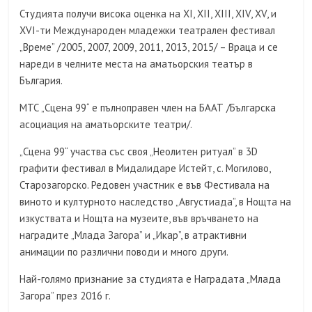
Студията получи висока оценка на ХІ, ХІІ, ХІІІ, ХІV, ХV, и
ХVІ-ти Международен младежки театрален фестивал
„Време” /2005, 2007, 2009, 2011, 2013, 2015/ – Враца и се
нареди в челните места на аматьорския театър в
България.
МТС „Сцена 99“ е пълноправен член на БААТ /Българска
асоциация на аматьорските театри/.
„Сцена 99“ участва със своя „Неолитен ритуал” в 3D
графити фестивал в Мидалидаре Истейт, с. Могилово,
Старозагорско. Редовен участник е във Фестивала на
виното и културното наследство „Августиада”, в Нощта на
изкуствата и Нощта на музеите, във връчването на
наградите „Млада Загора” и „Икар”, в атрактивни
анимации по различни поводи и много други.
Най-голямо признание за студията е Наградата „Млада
Загора” през 2016 г.