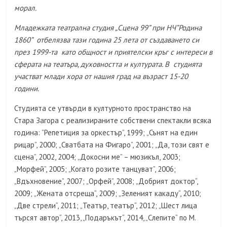
морал.
Младежката театрална студия „Сцена 99” при НЧ”Родина
1860” отбелязва тази година 25 лета от създаването си
през 1999-та като общност и приятелски кръг с интереси в
сферата на театъра, духовността и културата. В студията
участват млади хора от нашия град на възраст 15-20
години.
Студията се утвърди в културното пространство на
Стара Загора с реализираните собствени спектакли всяка
година: ”Репетиция за оркестър”, 1999; „Сънят на един
рицар”, 2000; „Сватбата на Фигаро”, 2001; „Да, този свят е
сцена”, 2002, 2004; „Докосни ме” – мюзикъл, 2003;
„Морфей”, 2005; „Когато розите танцуват”, 2006;
„Вдъхновение”, 2007; „Орфей”, 2008; „Добрият доктор“,
2009; „Жената отсреща“, 2009; „Зеленият какаду“, 2010;
„Две стрели“, 2011; „Театър, театър“, 2012; „Шест лица
търсят автор“, 2013, „Подаръкът“, 2014, „Слепите“ по М.