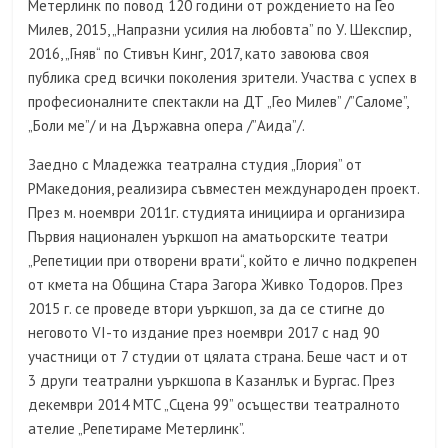
Метерлинк по повод 120 години от рождението на Гео
Милев, 2015, „Напразни усилия на любовта” по У. Шекспир,
2016, „Гняв“ по Стивън Кинг, 2017, като завоюва своя
публика сред всички поколения зрители. Участва с успех в
професионалните спектакли на ДТ „Гео Милев” /”Саломе”,
„Боли ме”/ и на Държавна опера /”Аида”/.
Заедно с Младежка театрална студия „Глория” от
РМакедония, реализира съвместен международен проект.
През м. ноември 2011г. студията инициира и организира
Първия национален уъркшоп на аматьорските театри
„Репетиции при отворени врати“, който е лично подкрепен
от кмета на Община Стара Загора Живко Тодоров. През
2015 г. се проведе втори уъркшоп, за да се стигне до
неговото VІ-то издание през ноември 2017 с над 90
участници от 7 студии от цялата страна. Беше част и от
3 други театрални уъркшопа в Казанлък и Бургас. През
декември 2014 МТС „Сцена 99” осъществи театралното
ателие „Репетираме Метерлинк”.