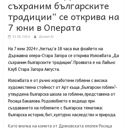
съхраним българските
традиции“ се открива на
7 юни в Операта
31.05.2024
Долап.бг
На 7 юни 2024 г. /петък/ в 18 часа във фоайето на
Държавна опера-Стара Загора се открива Изложбата „Да
съхраним българските традиции“. Проявата е на Лайънс
Клуб Стара Загора Августа.
Изложбата е от ръчно изработени гоблени с висока
художествена стойност от Арт къща „Български гоблен“-
утвърдена българска школа за гоблени, представена от
Росица Бакалова. Родолюбието е водещо при
създаването на гоблените с българска тематика:
българска история, бит, културно наследство и природа.
Като внучка на комита от Дряновската епопея Росица