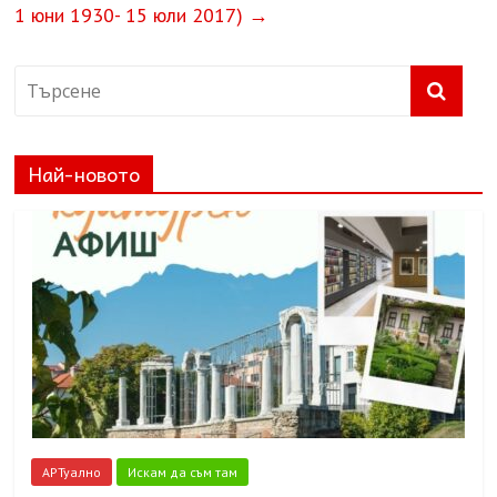
1 юни 1930- 15 юли 2017)
→
Най-новото
АРТуално
Искам да съм там