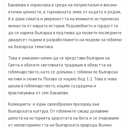
Бакалова е израснала в среда на патриотизъм и високи
етични ценности, а търновската земя, от където е родом,
й е дала силата и увереността на великите исторически
личности от нашата история. Родолюбието и гордостта
да се нарича българка я подтиква да посвети последните
двадесет години в разработването на модели за гоблени
на българска тематика.
Това е уникален начин да се представи България на
Света и обогати световната традиция в областта на
гобленарството, като се допълни с гоблени по български
мотиви и сюжети. Ползва се изцяло бод 1:1. Това е нова
школа в гобленарството, изцяло създадена и
практикувана от сем. Бакалови.
Колекцията е един своеобразен прозорец към
българската култура. От гоблените сякаш долавяме
шепота на историята, красотата на бита и се очароваме
от неповторимостта на българската природа. Всичко