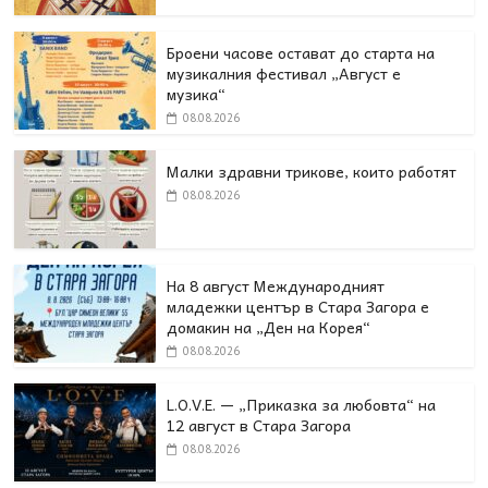
Броени часове остават до старта на
музикалния фестивал „Август е
музика“
08.08.2026
Малки здравни трикове, които работят
08.08.2026
На 8 август Международният
младежки център в Стара Загора е
домакин на „Ден на Корея“
08.08.2026
L.O.V.E. — „Приказка за любовта“ на
12 август в Стара Загора
08.08.2026