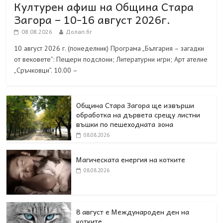
Културен афиш на Община Стара
Загора – 10-16 август 2026г.
08.08.2026
Долап.бг
10 август 2026 г. (понеделник) Програма „България – загадки
от вековете”: Пещери подслони; Литературни игри; Арт ателие
„Сръчковци”. 10.00 –
Община Стара Загора ще извърши
обработка на дървета срещу листни
въшки по пешеходната зона
08.08.2026
Магическата енергия на котките
08.08.2026
8 август е Международен ден на
котките