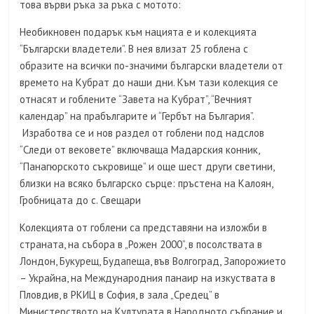
това върви ръка за ръка с мотото:
Необикновен подарък към нацията е и колекцията
“Български владетели”. В нея влизат 25 гоблена с
образите на всички по-значими български владетели от
времето на Кубрат до наши дни. Към тази колекция се
отнасят и гоблените “Завета на Кубрат”, “Вечният
календар” на прабългарите и “Гербът на България”.
Изработва се и нов раздел от гоблени под надслов
“Следи от вековете” включваща Мадарския конник,
“Панагюрското съкровище” и още шест други светини,
близки на всяко българско сърце: пръстена на Калоян,
Гробницата до с. Свещари
Колекцията от гоблени са представяни на изложби в
страната, на събора в „Рожен 2000”, в посолствата в
Лондон, Букурещ, Будапеща, във Волгоград, Запорожието
– Украйна, на Международния панаир на изкуствата в
Пловдив, в РКИЦ в София, в зала „Средец” в
Министерството на Културата в Народното събрание и