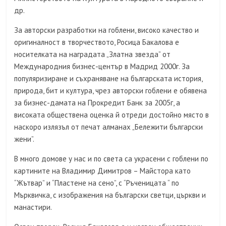
др.
За авторски разработки на гоблени, високо качество и
оригиналност в творчеството, Росица Бакалова е
носителката на наградата „Златна звезда” от
Международния бизнес-център в Мадрид 2000г. За
популяризиране и съхраняване на българската история,
природа, бит и култура, чрез авторски гоблени е обявена
за бизнес-дамата на Прокредит Банк за 2005г, а
високата обществена оценка й отреди достойно място в
наскоро излязъл от печат алманах „Бележити български
жени”.
В много домове у нас и по света са украсени с гоблени по
картините на Владимир Димитров – Майстора като
“Жътвар” и “Пластене на сено”, с “Ръченицата “ по
Мърквичка, с изображения на български светци, църкви и
манастири.