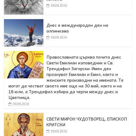
08.08.2026
Днес е международен ден на
алпинизма
08.08.2026
Православната църква почита днес
Свети Емилиан изповедник и Св.
Трендафил Загорски. Имен ден
празнуват Емилиан и Емил, както и
женските производни на имената. Те
могат да честват своето име още на 30 май, както и на
18 юли, а Трендафил избира да черпи между днес и
Цветница.
08.08.2026
СВЕТИ МИРОН ЧУДОТВОРЕЦ, ЕПИСКОП
КРИТСКИ
08.08.2026