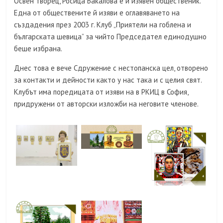
Освен творец, Росица Бакалова е и изявен общественик.
Една от обществените й изяви е оглавяването на
създадения през 2003 г. Клуб „Приятели на гоблена и
българската шевица” за чийто Председател единодушно
беше избрана.
Днес това е вече Сдружение с нестопанска цел, отворено
за контакти и дейности както у нас така и с целия свят.
Клубът има поредицата от изяви на в РКИЦ в София,
придружени от авторски изложби на неговите членове.