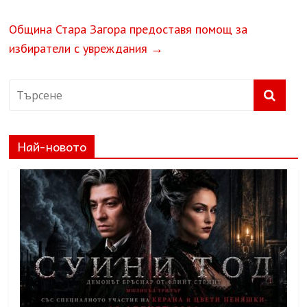
Община Стара Загора предоставя помощ за
избиратели с увреждания
→
Най-новото