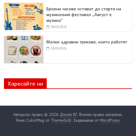
Броени часове остават до старта на
музикалния фестивал „Август е
музика“
08.08.2026
Малки здравни трикове, които работят
08.08.2026
Харесайте ни
Авторско право © 2026
Долап БГ
. Всички права запазени.
Тема: ColorMag от
ThemeGrill
. Задвижван от
WordPress
.