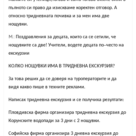
.
пълното
си
право
да
изискваме
коректен
отговор
А
относно
тридневната
почивка
и
за
мен
има
две
.
нощувки
М.:
,
,
Поздравления
за
децата
които
са
се
сетили
че
!
,
–
нощувките
са
две
Учители
водете
децата
по
често
на
екскурзии
КОЛКО НОЩУВКИ ИМА В ТРИДНЕВНА ЕКСКУРЗИЯ?
За това реших да се доверя на туроператорите и да
видя какво пише в техните реклами.
Написах тридневна екскурзия и се получиха резултати:
Пловдивска фирма организира тридневна екскурзия до
Корунските водопади за 3 дни с 2 нощувки.
Софийска фирма организира 3 дневна екскурзия до