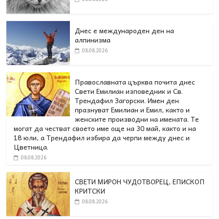
Днес е международен ден на
алпинизма
08.08.2026
Православната църква почита днес
Свети Емилиан изповедник и Св.
Трендафил Загорски. Имен ден
празнуват Емилиан и Емил, както и
женските производни на имената. Те
могат да честват своето име още на 30 май, както и на
18 юли, а Трендафил избира да черпи между днес и
Цветница.
08.08.2026
СВЕТИ МИРОН ЧУДОТВОРЕЦ, ЕПИСКОП
КРИТСКИ
08.08.2026