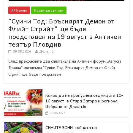
АРТуално
Искам да съм там
“Суини Тод: Бръснарят Демон от
Флийт Стрийт” ще бъде
представен на 19 август в Античен
театър Пловдив
09.08.2026
Долап.бг
След прекрасните два спектакъла на Античен форум „Августа
Траяна“ мюзикълът “Суини Тод: Бръснарят Демон от Флийт
Стрийт” ще бъде представен
Какво да не пропуснем седмицата 10-
16 август в Стара Загора и региона:
Избрано от Долап.бг
09.08.2026
СИНИТЕ ЗОНИ: тайната на