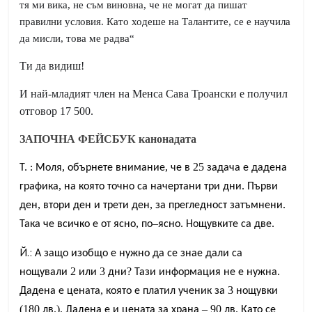
тя ми вика, не съм виновна, че не могат да пишат
правилни условия
.
Като ходеше на
Т
алантите, се е научила
д
а
мисли, това ме
радва“
Ти да видиш!
И най-младият член на Менса Сава Троански е получил
отговор 17 500.
ЗАПОЧНА ФЕЙСБУК канонадата
,
,
25
Т. :
Моля
обърнете
внимание
че
в
задача
е
дадена
,
.
графика
на
която
точно
са
начертани
три
дни
Първи
,
,
.
ден
втори
ден
и
трети
ден
за
прегледност
затъмнени
,
–
.
.
Така
че
всичко
е
от
ясно
по
ясно
Нощувките
са
две
Й.:
А
защо
изобщо
е
нужно
да
се
знае
дали
са
2
3
?
.
нощували
или
дни
Тази
информация
не
е
нужна
,
3
Дадена
е
цената
която
е
платил
ученик
за
нощувки
(180
.).
– 90
.
лв
Дадена
е
и
цената
за
храна
лв
Като
се