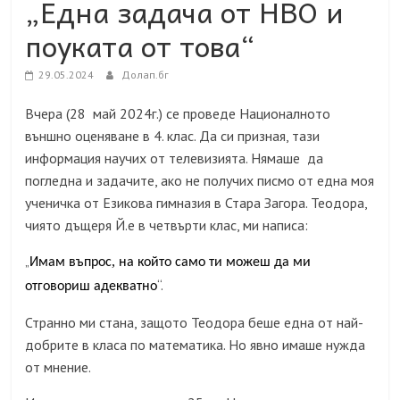
„Една задача от НВО и
поуката от това“
29.05.2024
Долап.бг
Вчера (28 май 2024г.) се проведе Националното
външно оценяване в 4. клас. Да си призная, тази
информация научих от телевизията. Нямаше да
погледна и задачите, ако не получих писмо от една моя
ученичка от Езикова гимназия в Стара Загора. Теодора,
чиято дъщеря Й.е в четвърти клас, ми написа:
„
,
Имам
въпрос
на
който
само
ти
можеш
да
ми
“.
отговори
ш
адекватно
Странно ми стана, защото Теодора беше една от най-
добрите в класа по математика. Но явно имаше нужда
от мнение.