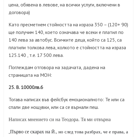
цена, обявена в левове, на всички услуги, включени в
договора
)
Като пресметнем стойността на израза 350 –
(120+ 90)
ще получим 140, което означава че всеки е платил по
140 лева за автобус. Всичките деца, който са 125, са
платили толкова лева, колкото е стойността на израза
125.140 , т.е. 17 500 лева.
Поглеждам отговора на задачата, дадена на
страницата на МОН:
25.
B.
10000лв.6
Тогава написах във фейсбук емоционалното: Те или са
спали две нощувки, или са се върнали пеш.
Написах мнението си на Теодора. Тя ми отвърна
„
Първо се скарах на
Й
., но след това разбрах
, че е права,
а