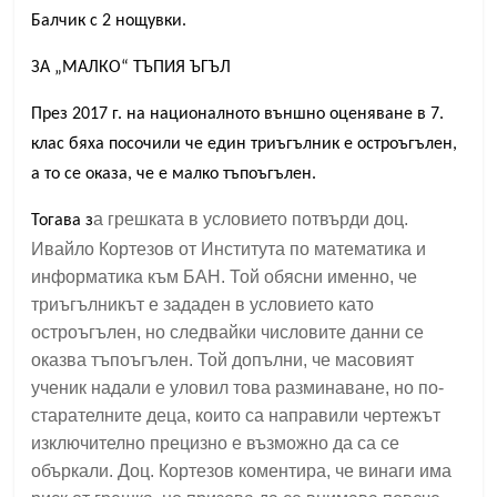
Балчик с 2 нощувки.
ЗА „МАЛКО“ ТЪПИЯ ЪГЪЛ
През 2017 г. на националното външно оценяване в 7.
клас бяха посочили че един триъгълник е остроъгълен,
а то се оказа, че е малко тъпоъгълен.
а грешката в условието потвърди доц.
Тогава з
Ивайло Кортезов от Института по математика и
информатика към БАН. Той обясни именно, че
триъгълникът е зададен в условието като
остроъгълен, но следвайки числовите данни се
оказва тъпоъгълен. Той допълни, че масовият
ученик надали е уловил това разминаване, но по-
старателните деца, които са направили чертежът
изключително прецизно е възможно да са се
объркали. Доц. Кортезов коментира, че винаги има