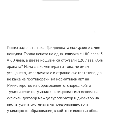
Реших задачата така: Тридневната екскурзия е с две
нощувки. Тогава цената на една нощувка е 180 лева: 3
= 60 лева, а двете нощувки са стрували 120 лева.
(Ами
храната? Няма да коментирам и това, че имам
усещането, че задачата е в странно съответствие, да
не кажа че противоречи, на нормативен акт на
М
инистерство на образованието, според който
туристически пътувания се извършват въз основа на
сключен договор между туроператор и директор на
институция в системата на предучилищното и
училищното образование
, в който се включва
обща