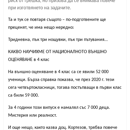
риск от грешка, но призова да се внимава повече
при изготвянето на задачите.
Та и тук се повтаря същото – по-подготвените ще
преценят, че има нещо нередно:
Тридневна, пък три нощувки, пък три пътувания…
КАКВО НАУЧИХМЕ ОТ НАЦИОНАЛНОТО ВЪНШНО
ОЦЕНЯВАНЕ в 4 клас
На външно оценяване в 4 клас са се явили 52 000
ученици. Бърза справка показва, че през 2020 г. тези
сега четвъртокласници, тогава постъпващи в първи клас
са били 59 000.
За 4 години този випуск е намалял със 7 000 деца.
Мистерия или реалност.
И още нещо, както казва доц. Кортезов, трябва повече