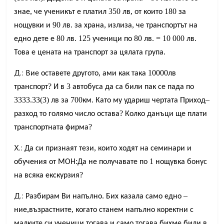
,
350
,
180
знае
че
ученикът
е
платил
лв
от
които
за
90
.
,
,
нощувки
и
лв
за
храна
излиза
че
транспортът
на
80
. 125
80
. = 10 000
.
едно
дете
е
лв
ученици
по
лв
лв
.
Това
е
цената
на
транспорт
за
цялата
група
Д.: В
,
10000
ие
оставете
другото
ами
как
така
лв
?
3
транспорт
И
в
автобуса
да
са
били
пак
се
пада
по
3333.33(3)
700
.
–
лв
за
км
Като
му
удариш
чертата
Приход
?
разход
то
голямо
число
остава
Колко
данъци
ще
плати
?
транспортната
фирма
Х.:
,
Да
си
признаят
тези
които
ходят
на
семинари
и
:
1
обучения
от
МОН
Да
не
получавате
по
нощувка
бонус
?
на
всяка
екскурзия
Д.:
.
–
Р
азбирам
Ви
напълно
Бих
казала
само
едно
,
,
ние
възрастните
когато
станем
напълно
коректни
с
,
малките
си
ученици
тогава
и
само
тогава
бихме
били
в