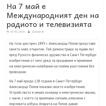
На 7 май е
Международният ден на
радиото и телевизията
07.05.2024
Долап.бг
На този ден през 1895 г. Александър Попов представя
своето ново откритие. Той демонстрира за първи път
пред Руското физическо дружество в Санкт Петербург
изобретения от него уред за предаване и приемане
на електрически колебания на големи разстояния без
проводник.
На 7 май преди 128 години в Санкт Петербург
Александър Попов показва своето изобретение.
Устройството е имало кохерер и електрически звънец
с чукче, с което са приемани сигнали, излъчени с
морзовата азбука. Апарата на Попов давал