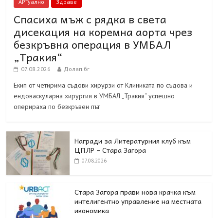
АРТуално
Здраве
Спасиха мъж с рядка в света
дисекация на коремна аорта чрез
безкръвна операция в УМБАЛ
„Тракия“
07.08.2026
Долап.бг
Екип от четирима съдови хирурзи от Клиниката по съдова и
ендоваскуларна хирургия в УМБАЛ „Тракия“ успешно
оперираха по безкръвен път
Награди за Литературния клуб към
ЦПЛР – Стара Загора
07.08.2026
Стара Загора прави нова крачка към
интелигентно управление на местната
икономика