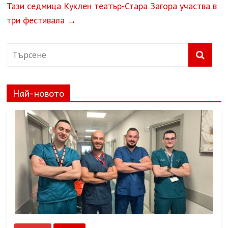
Тази седмица Куклен театър-Стара Загора участва в
три фестивала
→
Най-новото