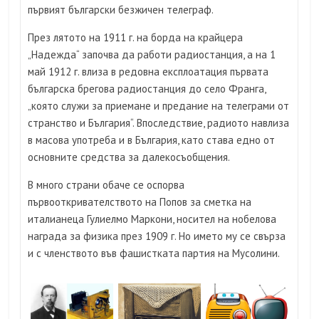
първият български безжичен телеграф.
През лятото на 1911 г. на борда на крайцера
„Надежда“ започва да работи радиостанция, а на 1
май 1912 г. влиза в редовна експлоатация първата
българска брегова радиостанция до село Франга,
„която служи за приемане и предание на телеграми от
странство и България“. Впоследствие, радиото навлиза
в масова употреба и в България, като става едно от
основните средства за далекосъобщения.
В много страни обаче се оспорва
първооткривателството на Попов за сметка на
италианеца Гулиелмо Маркони, носител на нобелова
награда за физика през 1909 г. Но името му се свърза
и с членството във фашистката партия на Мусолини.