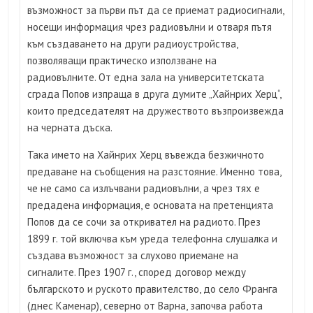
възможност за първи път да се приемат радиосигнали,
носещи информация чрез радиовълни и отваря пътя
към създаването на други радиоустройства,
позволяващи практическо използване на
радиовълните. От една зала на университетската
сграда Попов изпраща в друга думите „Хайнрих Херц“,
които председателят на дружеството възпроизвежда
на черната дъска.
Така името на Хайнрих Херц въвежда безжичното
предаване на съобщения на разстояние. Именно това,
че не само са излъчвани радиовълни, а чрез тях е
предадена информация, е основата на претенцията
Попов да се сочи за откривател на радиото. През
1899 г. той включва към уреда телефонна слушалка и
създава възможност за слухово приемане на
сигналите. През 1907 г., според договор между
българското и руското правителство, до село Франга
(днес Каменар), северно от Варна, започва работа