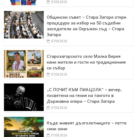
07.08.2026
Общински съвет – Стара Загора откри
процедура за избор на 50 съдебни
заседатели за Окръжен съд – Стара
Загора
07.08.2026
Старозагорското село Малка Верея
кани жители и гости на традиционния
си събор
07.08.2026
„С ПОЧИТ КЪМ ПИАЦОЛА“ – вечер,
посветена на гения на тангото в
Държавна опера – Стара Загора
07.08.2026
Къде живеят дълголетниците – петте
сини зони
07.08.2026