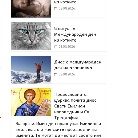
на котките
08.08.2026
8 август е
Международен ден
на котките
08.08.2026
Днес е международен
ден на алпинизма
08.08.2026
Православната
църква почита днес
Свети Емилиан
изповедник и Св.
→
Трендафил
Загорски. Имен ден празнуват Емилиан и
Емил, както и женските производни на
имената. Те могат да честват своето име