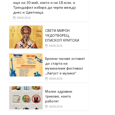
още на 30 май, както и на 18 юли, а
Трендафил избира да черпи между
днес и Цветница.
08.08.2026
СВЕТИ МИРОН
ЧУДОТВОРЕЦ,
ЕПИСКОП КРИТСКИ
08.08.2026
Броени часове остават
до старта на
музикалния фестивал
„Август е музика“
08.08.2026
Малки здравни
трикове, които
работят
08.08.2026